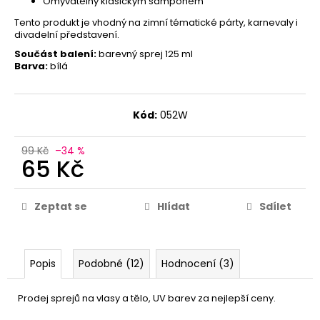
Omyvatelný klasickým šamponem
Tento produkt je vhodný na zimní tématické párty, karnevaly i
divadelní představení.
Součást balení:
barevný sprej 125 ml
Barva:
bílá
Kód:
052W
99 Kč
–34 %
65 Kč
Zeptat se
Hlídat
Sdílet
Popis
Podobné (12)
Hodnocení (3)
Prodej sprejů na vlasy a tělo, UV barev za nejlepší ceny.