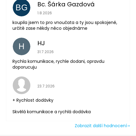
Bc. Šárka Gazdová
BG
Hodnocení obchodu je 5 z 5 hvězdiček.
1.8.2026
koupila jsem to pro vnoučata a ty jsou spokojené,
Odeslat
určitě zase někdy něco objednáme
Powered by chaterimo
HJ
H
Hodnocení obchodu je 5 z 5 hvězdiček.
31.7.2026
Rychla komunikace, rychle dodani, opravdu
doporucuju
Hodnocení obchodu je 5 z 5 hvězdiček.
23.7.2026
+ Rychlost dodávky
Skvělá komunikace a rychlá dodávka
Zobrazit další hodnocení