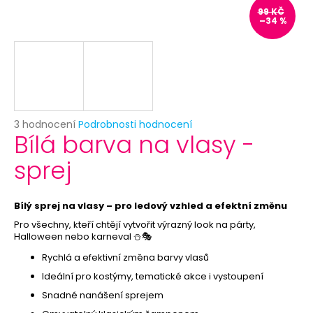
č
99 KČ
u
–34 %
j
e
m
e
NAFUKOVACÍ
Průměrné
3 hodnocení
Podrobnosti hodnocení
BALÓNEK
Bílá barva na vlasy -
hodnocení
CHROMOVÝ
produktu
-
sprej
je
STŘÍBRNÝ
5,0
9
z
Kč
5
Bílý sprej na vlasy – pro ledový vzhled a efektní změnu
Původně:
hvězdiček.
14
Pro všechny, kteří chtějí vytvořit výrazný look na párty,
Kč
Halloween nebo karneval ⛄🎭
Rychlá a efektivní změna barvy vlasů
Ideální pro kostýmy, tematické akce i vystoupení
Snadné nanášení sprejem