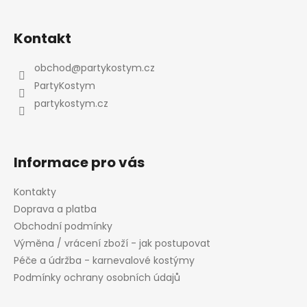
Z
á
Kontakt
p
a
obchod
@
partykostym.cz
t
PartyKostym
í
partykostym.cz
Informace pro vás
Kontakty
Doprava a platba
Obchodní podmínky
Výměna / vrácení zboží - jak postupovat
Péče a údržba - karnevalové kostýmy
Podmínky ochrany osobních údajů