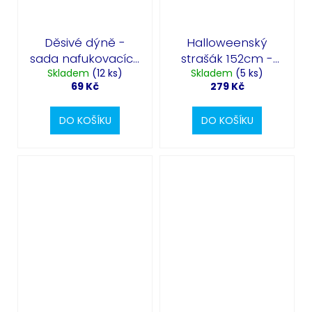
Děsivé dýně -
Halloweenský
sada nafukovacích
strašák 152cm -
Skladem
balónků na
(12 ks)
stojící nafukovací
Skladem
(5 ks)
69 Kč
279 Kč
Halloween 6ks
fóliový balónek
DO KOŠÍKU
DO KOŠÍKU