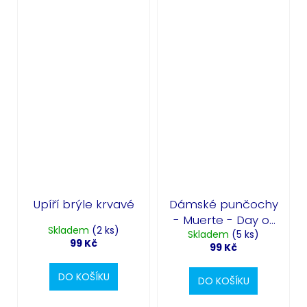
Upíří brýle krvavé
Dámské punčochy
- Muerte - Day of
Skladem
(2 ks)
Skladem
the Dead
(5 ks)
99 Kč
99 Kč
DO KOŠÍKU
DO KOŠÍKU