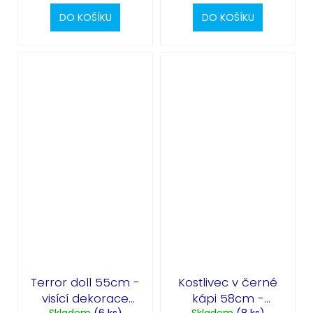
DO KOŠÍKU
DO KOŠÍKU
Terror doll 55cm -
Kostlivec v černé
visící dekorace
kápi 58cm -
Skladem
(6 ks)
Skladem
(8 ks)