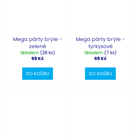
Odeslat
Mega párty brýle -
Mega párty brýle -
Powered by chaterimo
zelené
tyrkysové
Skladem
(28 ks)
Skladem
(7 ks)
59 Kč
59 Kč
DO KOŠÍKU
DO KOŠÍKU