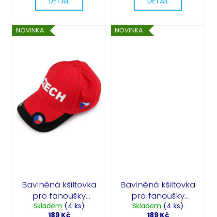
DETAIL
DETAIL
NOVINKA
NOVINKA
Bavlněná kšiltovka
Bavlněná kšiltovka
pro fanoušky
pro fanoušky
CZECH - červená
Skladem
(4 ks)
CZECH - bílá
Skladem
(4 ks)
189 Kč
189 Kč