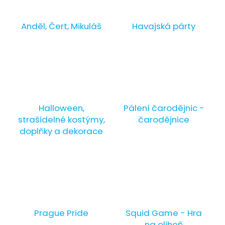
a
j
Anděl, Čert, Mikuláš
Havajská párty
í
t
?
Halloween,
Pálení čarodějnic -
HLEDAT
strašidelné kostýmy,
čarodějnice
doplňky a dekorace
D
o
p
o
r
Prague Pride
Squid Game - Hra
u
na oliheň