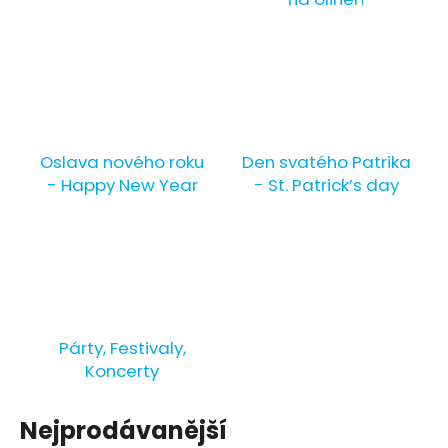
č
u
j
e
m
e
Oslava nového roku
Den svatého Patrika
PLOVOUCÍ
- Happy New Year
- St. Patrick’s day
SVÍČKA
-
BÍLÁ
12
Kč
Původně:
19
Kč
Párty, Festivaly,
Koncerty
Nejprodávanější