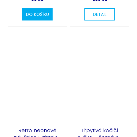
DO KOŠÍKU
DETAIL
Retro neonové
Třpytivá kočičí