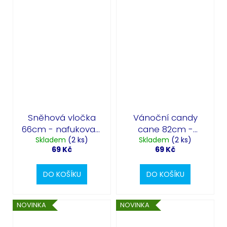
Sněhová vločka
Vánoční candy
66cm - nafukovací
cane 82cm -
fóliový balónek
Skladem
(2 ks)
nafukovací fóliový
Skladem
(2 ks)
69 Kč
69 Kč
balónek
DO KOŠÍKU
DO KOŠÍKU
NOVINKA
NOVINKA