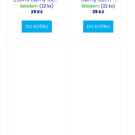
Skladem
- Halloween
(22 ks)
Skladem
Halloween
(22 ks)
29 Kč
39 Kč
DO KOŠÍKU
DO KOŠÍKU