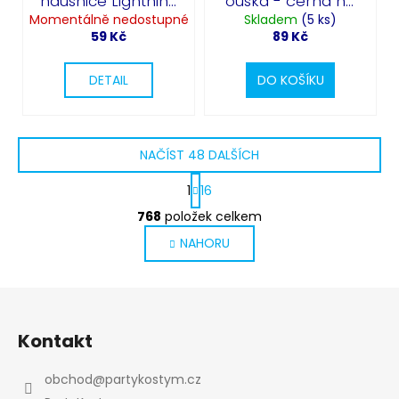
náušnice Lightning
ouška - černá na
Momentálně nedostupné
Bolt - 80. léta
Skladem
čelence
(5 ks)
59 Kč
89 Kč
DETAIL
DO KOŠÍKU
NAČÍST 48 DALŠÍCH
S
1
16
t
O
r
768
položek celkem
v
á
NAHORU
l
n
k
á
o
d
v
Z
a
á
c
á
n
Kontakt
í
p
í
p
a
obchod
@
partykostym.cz
r