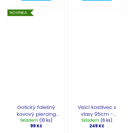
NOVINKA
Gotický falešný
Visící kostlivec s
kovový piercing
vlasy 95cm -
hroty - sada 3ks
Skladem
(10 ks)
závěsná dekorace
Skladem
(6 ks)
99 Kč
249 Kč
Halloween