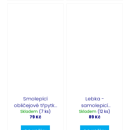
Smolepící
Lebka -
obličejové třpytky
samolepicí
- Muerte - Day of
Skladem
(7 ks)
kamínky na obličej
Skladem
(12 ks)
79 Kč
89 Kč
the Dead