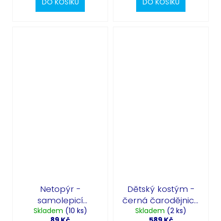
DO KOŠÍKU
DO KOŠÍKU
Netopýr -
Dětský kostým -
samolepicí
černá čarodějnice
kamínky na obličej
Skladem
(10 ks)
- Wicked Witch Girl
Skladem
(2 ks)
89 Kč
589 Kč