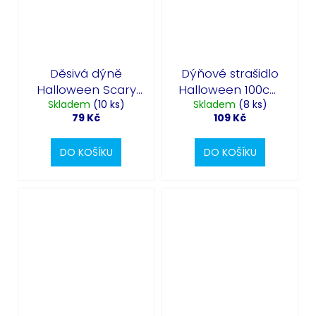
Děsivá dýně
Dýňové strašidlo
Halloween Scary
Halloween 100cm
pumpkins 50 cm -
Skladem
(10 ks)
- nafukovací
Skladem
(8 ks)
79 Kč
109 Kč
nafukovací fóliový
fóliový balónek
balónek
DO KOŠÍKU
DO KOŠÍKU