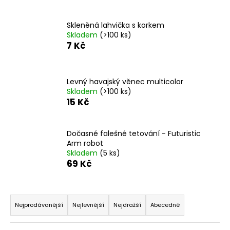
Skleněná lahvička s korkem
Skladem
(>100 ks)
7 Kč
Levný havajský věnec multicolor
Skladem
(>100 ks)
15 Kč
Dočasné falešné tetování - Futuristic
Arm robot
Skladem
(5 ks)
69 Kč
Ř
a
Nejprodávanější
Nejlevnější
Nejdražší
Abecedně
z