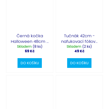
Černá kočka
Tučnák 42cm -
Halloween 48cm -
nafukovací fóliový
stojící nafukovací
Skladem
(8 ks)
Skladem
balónek
(2 ks)
69 Kč
49 Kč
fóliový balónek
DO KOŠÍKU
DO KOŠÍKU