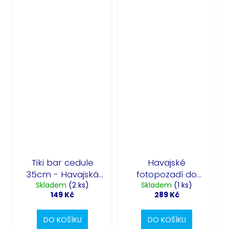
Tiki bar cedule
Havajské
35cm - Havajská
fotopozadí do
Skladem
párty
(2 ks)
Skladem
fotokoutku
(1 ks)
149 Kč
289 Kč
220x150cm - Aloha
DO KOŠÍKU
DO KOŠÍKU