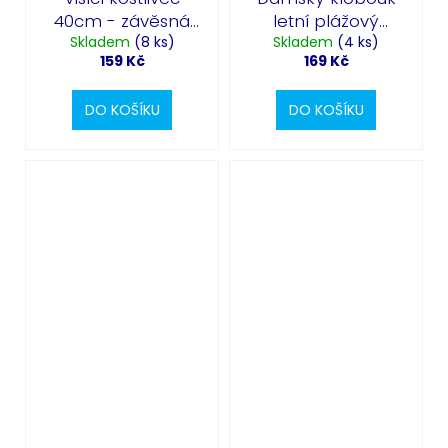
40cm - závěsná
letní plážový
Skladem
dekorace
(8 ks)
slamák - bílý
Skladem
(4 ks)
159 Kč
169 Kč
Halloween
DO KOŠÍKU
DO KOŠÍKU