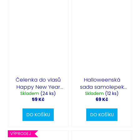
Čelenka do vlasů
Halloweenská
Happy New Year
sada samolepek
Skladem
zlatá
(24 ks)
na auto - krvavé
Skladem
(12 ks)
59 Kč
69 Kč
stopy, škrábance,
střelba
DO KOŠÍKU
DO KOŠÍKU
VÝPRODEJ