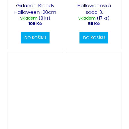
Girlanda Bloody
Halloweenská
Halloween 120cm
sada 3
Skladem
(8 ks)
Skladem
dekoračních
(17 ks)
109 Kč
59 Kč
pásek - 300cm
DO KOŠÍKU
DO KOŠÍKU