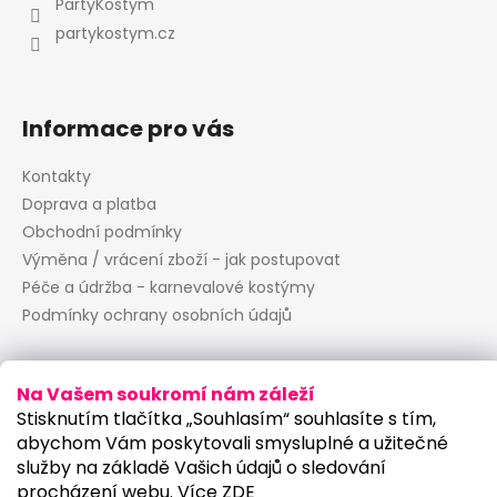
t
v
PartyKostym
í
k
partykostym.cz
y
v
ý
p
Informace pro vás
i
s
Kontakty
u
Doprava a platba
Obchodní podmínky
Výměna / vrácení zboží - jak postupovat
Péče a údržba - karnevalové kostýmy
Podmínky ochrany osobních údajů
Na Vašem soukromí nám záleží
Prodejny PartyKostym
Stisknutím tlačítka „Souhlasím“ souhlasíte s tím,
abychom Vám poskytovali smysluplné a užitečné
Centrální sklad: Mezi úvozy 2000/3, Praha 20
služby na základě Vašich údajů o sledování
Pobočka Praha 7: Veletržní 1, Praha 7 -
procházení webu. Více
ZDE