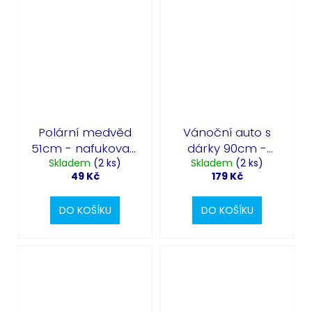
Polární medvěd
Vánoční auto s
51cm - nafukovací
dárky 90cm -
fóliový balónek
Skladem
(2 ks)
nafukovací fóliový
Skladem
(2 ks)
49 Kč
179 Kč
balónek
DO KOŠÍKU
DO KOŠÍKU