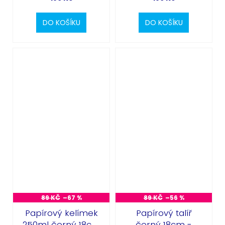
DO KOŠÍKU
DO KOŠÍKU
89 KČ
–67 %
89 KČ
–56 %
Papírový kelímek
Papírový talíř
250ml černý 18cm
černý 18cm -