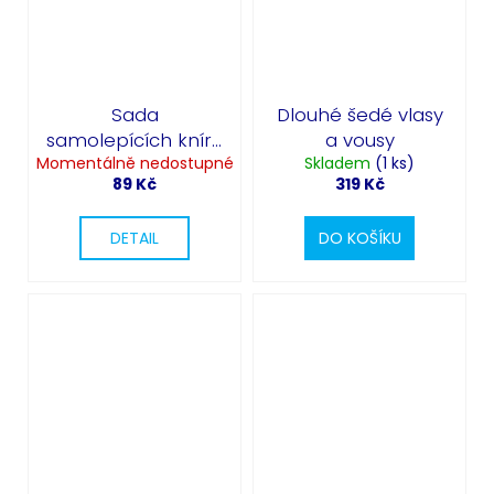
Sada
Dlouhé šedé vlasy
samolepících knírů
a vousy
Momentálně nedostupné
12 ks
Skladem
(1 ks)
89 Kč
319 Kč
DETAIL
DO KOŠÍKU