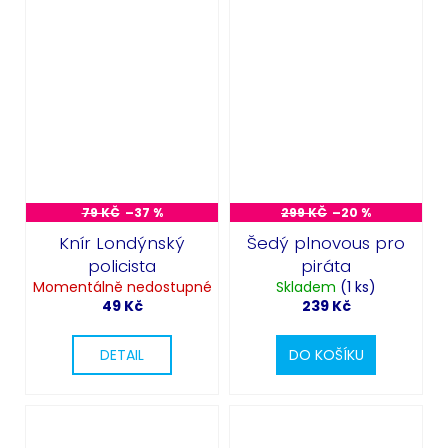
79 KČ
–37 %
299 KČ
–20 %
Knír Londýnský
Šedý plnovous pro
policista
piráta
Momentálně nedostupné
Skladem
(1 ks)
49 Kč
239 Kč
DETAIL
DO KOŠÍKU