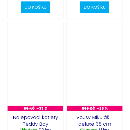
DO KOŠÍKU
DO KOŠÍKU
59 KČ
–33 %
599 KČ
–25 %
Nalepovací kotlety
Vousy Mikuláš -
Teddy Boy
deluxe 38 cm
Skladem
(12 ks)
Skladem
(1 ks)