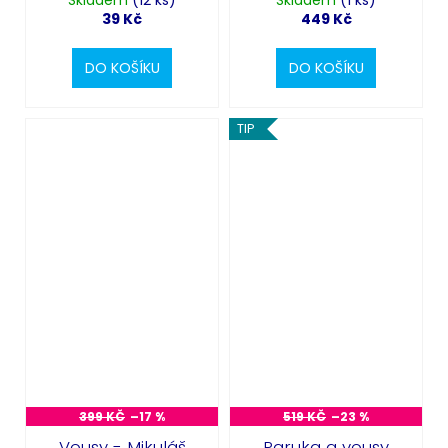
39 Kč
449 Kč
DO KOŠÍKU
DO KOŠÍKU
TIP
399 KČ
–17 %
519 KČ
–23 %
Vousy - Mikuláš
Paruka a vousy