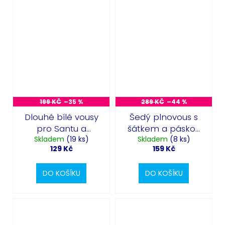
199 KČ
–35 %
289 KČ
–44 %
Dlouhé bílé vousy
Šedý plnovous s
pro Santu a
šátkem a páskou
Skladem
Mikuláše
(19 ks)
Skladem
přes oko
(8 ks)
129 Kč
159 Kč
DO KOŠÍKU
DO KOŠÍKU