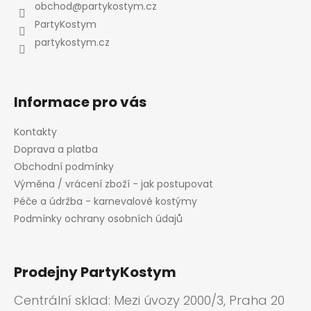
a
obchod
@
partykostym.cz
r
t
v
PartyKostym
í
k
partykostym.cz
y
v
ý
p
Informace pro vás
i
s
Kontakty
u
Doprava a platba
Obchodní podmínky
Výměna / vrácení zboží - jak postupovat
Péče a údržba - karnevalové kostýmy
Podmínky ochrany osobních údajů
Prodejny PartyKostym
Centrální sklad: Mezi úvozy 2000/3, Praha 20