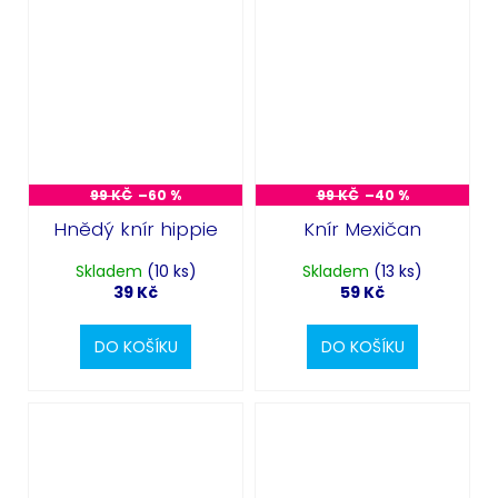
99 KČ
–60 %
99 KČ
–40 %
Hnědý knír hippie
Knír Mexičan
Skladem
(10 ks)
Skladem
(13 ks)
39 Kč
59 Kč
DO KOŠÍKU
DO KOŠÍKU
Odeslat
Powered by chaterimo