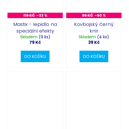
119 KČ
–33 %
99 KČ
–60 %
Mastix - lepidlo na
Kovbojský černý
speciální efekty
knír
Skladem
(9 ks)
Skladem
(4 ks)
79 Kč
39 Kč
DO KOŠÍKU
DO KOŠÍKU