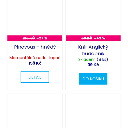
219 KČ
–27 %
69 KČ
–43 %
Plnovous - hnědý
Knír Anglický
hudebník
Momentálně nedostupné
Skladem
(8 ks)
159 Kč
39 Kč
DETAIL
DO KOŠÍKU