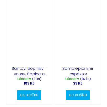
Santovi doplňky -
Samolepící knír
vousy, čepice a
Inspektor
Skladem
brýle
(11 ks)
Skladem
(14 ks)
159 Kč
39 Kč
DO KOŠÍKU
DO KOŠÍKU