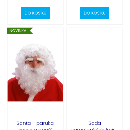
DO KOŠÍKU
DO KOŠÍKU
NOVINKA
Santa - paruka,
Sada
vousy a obočí
samolepících knírů