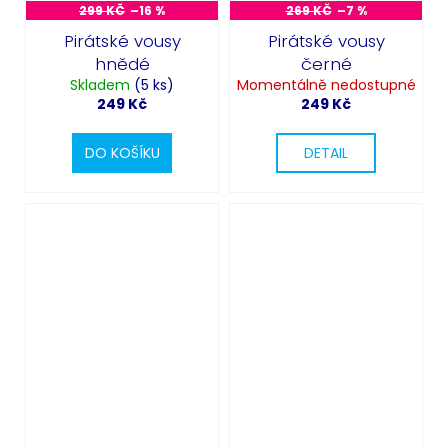
299 KČ
–16 %
269 KČ
–7 %
Pirátské vousy
Pirátské vousy
hnědé
černé
Skladem
(5 ks)
Momentálně nedostupné
249 Kč
249 Kč
DO KOŠÍKU
DETAIL