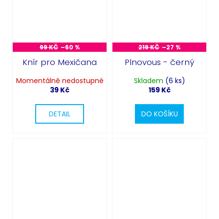
99 KČ
–60 %
219 KČ
–27 %
Knír pro Mexičana
Plnovous - černý
Momentálně nedostupné
Skladem
(6 ks)
39 Kč
159 Kč
DETAIL
DO KOŠÍKU