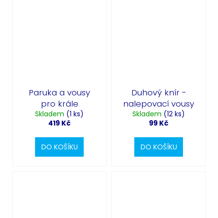
Paruka a vousy
Duhový knír -
pro krále
nalepovací vousy
Skladem
(1 ks)
Skladem
(12 ks)
419 Kč
99 Kč
DO KOŠÍKU
DO KOŠÍKU