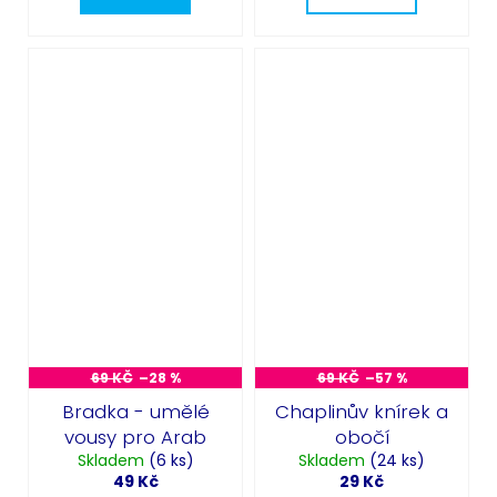
69 KČ
–28 %
69 KČ
–57 %
Bradka - umělé
Chaplinův knírek a
vousy pro Arab
obočí
Skladem
(6 ks)
Skladem
(24 ks)
49 Kč
29 Kč