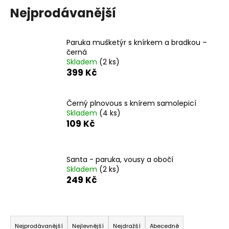
Nejprodávanější
a
j
í
Paruka mušketýr s knírkem a bradkou –
t
černá
Skladem
(2 ks)
?
399 Kč
Černý plnovous s knírem samolepicí
Skladem
(4 ks)
HLEDAT
109 Kč
Santa - paruka, vousy a obočí
D
Skladem
(2 ks)
o
249 Kč
p
o
r
Ř
u
a
Nejprodávanější
Nejlevnější
Nejdražší
Abecedně