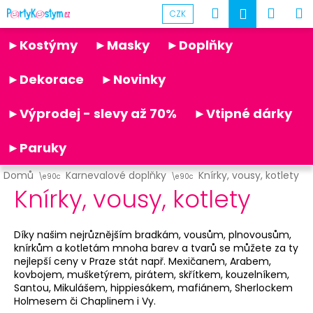
K
Přejít
Hledat
Náku
M
Přihlášen
CZK
na
o
obsah
Partykostym.cz - online
Zpět
Zpět
košík
š
►Kostýmy
►Masky
►Doplňky
í
C
k
►Dekorace
►Novinky
o
p
►Výprodej - slevy až 70%
►Vtipné dárky
o
t
►Paruky
ř
Domů
Karnevalové doplňky
Knírky, vousy, kotlety
e
Knírky, vousy, kotlety
b
u
Díky našim nejrůznějším bradkám, vousům, plnovousům,
j
knírkům a kotletám mnoha barev a tvarů se můžete za ty
e
nejlepší ceny v Praze stát např. Mexičanem, Arabem,
t
kovbojem, mušketýrem, pirátem, skřítkem, kouzelníkem,
Santou, Mikulášem, hippiesákem, mafiánem, Sherlockem
e
Holmesem či Chaplinem i Vy.
n