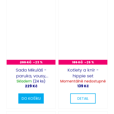
299 KČ
–23 %
189 KČ
–26 %
Sada Mikuláš -
Kotlety a knír -
paruka, vousy,
hippie set
obočí a čepice
Skladem
(24 ks)
Momentálně nedostupné
229 Kč
139 Kč
DO KOŠÍKU
DETAIL