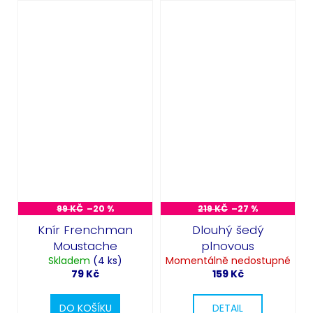
99 KČ
–20 %
219 KČ
–27 %
Knír Frenchman
Dlouhý šedý
Moustache
plnovous
Skladem
(4 ks)
Momentálně nedostupné
79 Kč
159 Kč
DO KOŠÍKU
DETAIL