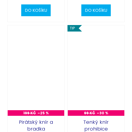
DO KOŠÍKU
DO KOŠÍKU
TIP
199 KČ
–25 %
99 KČ
–30 %
Pirátský knír a
Tenký knír
bradka
prohibice