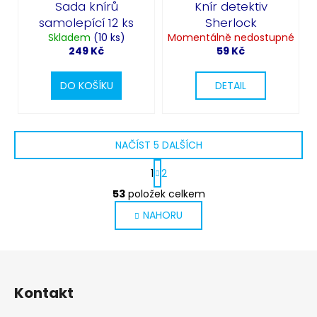
Sada knírů
Knír detektiv
samolepící 12 ks
Sherlock
Skladem
(10 ks)
Momentálně nedostupné
249 Kč
59 Kč
DO KOŠÍKU
DETAIL
NAČÍST 5 DALŠÍCH
S
1
2
t
O
r
53
položek celkem
v
á
NAHORU
l
n
k
á
o
d
v
Z
a
á
c
á
n
Kontakt
í
p
í
p