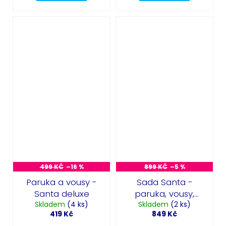
499 KČ
–16 %
899 KČ
–5 %
Paruka a vousy -
Sada Santa -
Santa deluxe
paruka, vousy,
Skladem
(4 ks)
Skladem
brýle, fajfka
(2 ks)
419 Kč
849 Kč