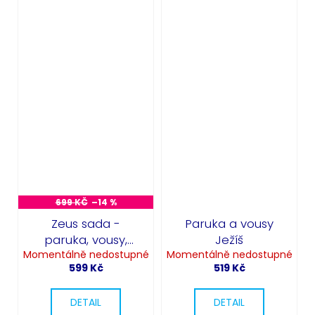
699 KČ
–14 %
Zeus sada -
Paruka a vousy
paruka, vousy,
Ježíš
Momentálně nedostupné
obočí
Momentálně nedostupné
599 Kč
519 Kč
DETAIL
DETAIL