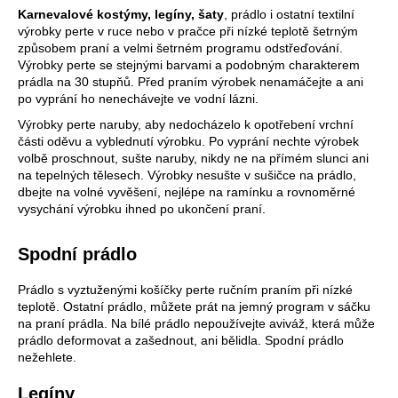
Karnevalové kostýmy, legíny, šaty
, prádlo i ostatní textilní
a
výrobky perte v ruce nebo v pračce při nízké teplotě šetrným
j
způsobem praní a velmi šetrném programu odstřeďování.
í
Výrobky perte se stejnými barvami a podobným charakterem
prádla na 30 stupňů. Před praním výrobek nenamáčejte a ani
t
po vyprání ho nenechávejte ve vodní lázni.
?
Výrobky perte naruby, aby nedocházelo k opotřebení vrchní
části oděvu a vyblednutí výrobku. Po vyprání nechte výrobek
volbě proschnout, sušte naruby, nikdy ne na přímém slunci ani
na tepelných tělesech. Výrobky nesušte v sušičce na prádlo,
dbejte na volné vyvěšení, nejlépe na ramínku a rovnoměrné
HLEDAT
vysychání výrobku ihned po ukončení praní.
Spodní prádlo
D
Prádlo s vyztuženými košíčky perte ručním praním při nízké
o
teplotě. Ostatní prádlo, můžete prát na jemný program v sáčku
p
na praní prádla. Na bílé prádlo nepoužívejte aviváž, která může
o
prádlo deformovat a zašednout, ani bělidla. Spodní prádlo
r
nežehlete.
u
Legíny