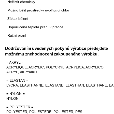
Nečistit chemicky
Možno bělit prostředky uvolňující chlór
Zákaz bělení
Doporučená teplota praní v pračce
Ruční praní
Dodržováním uvedených pokynů výrobce předejdete
možnému znehodnocení zakoupeného výrobku.
= AKRYL =
ACRYLIQUE, ACRYLIC, POLYCRYL, ACRYLICA, ACRYLICO,
ACRYL, AKPYAIKO
= ELASTAN =
LYCRA, ELASTHANNE, ELASTANE, ELASTHAN, ELASTHANE, EA
= NYLON =
NYLON
= POLYESTER =
POLYESTER, POLIESTERE, POLIESTER, PES