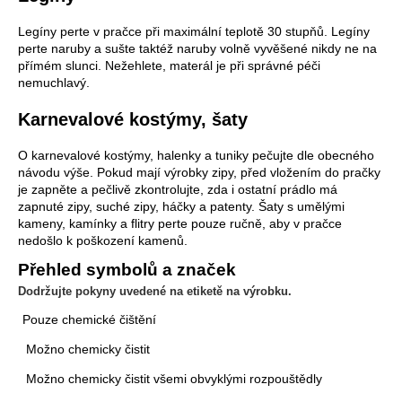
č
u
Legíny perte v pračce při maximální teplotě 30 stupňů. Legíny
j
perte naruby a sušte taktéž naruby volně vyvěšené nikdy ne na
e
přímém slunci. Nežehlete, materál je při správné péči
m
nemuchlavý.
e
Karnevalové kostýmy, šaty
PRIORITNÍ
O karnevalové kostýmy, halenky a tuniky pečujte dle obecného
ZPRACOVÁNÍ
návodu výše. Pokud mají výrobky zipy, před vložením do pračky
OBJEDNÁVKY
je zapněte a pečlivě zkontrolujte, zda i ostatní prádlo má
29
zapnuté zipy, suché zipy, háčky a patenty. Šaty s umělými
Kč
kameny, kamínky a flitry perte pouze ručně, aby v pračce
nedošlo k poškození kamenů.
Přehled symbolů a značek
Dodržujte pokyny uvedené na etiketě na výrobku.
Pouze chemické čištění
Možno chemicky čistit
Možno chemicky čistit všemi obvyklými rozpouštědly