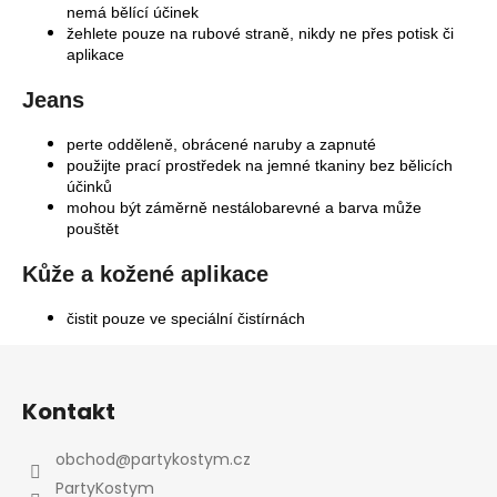
nemá bělící účinek
žehlete pouze na rubové straně, nikdy ne přes potisk či
aplikace
Jeans
perte odděleně, obrácené naruby a zapnuté
Odeslat
použijte prací prostředek na jemné tkaniny bez bělicích
účinků
Powered by chaterimo
mohou být záměrně nestálobarevné a barva může
pouštět
Kůže a kožené aplikace
čistit pouze ve speciální čistírnách
Z
á
Kontakt
p
a
obchod
@
partykostym.cz
t
PartyKostym