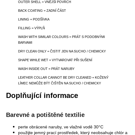
OUTER SHELL = VNĚJŠÍ POVRCH
BACK COATING = ZADNÍ ČÁST
LINING = PODŠÍVKA
FILLING = VÝPLŇ
WASH WITH SIMILAR COLOURS = PRÁT S PODOBNÝMI
BARVAMI
DRY CLEAN ONLY = ČISTIT JEN NA SUCHO / CHEMICKY
SHAPE WHILE WET = VYTVAROVAT PŘI SUŠENÍ
WASH INSIDE OUT = PRÁT NARUBY
LEATHER COLLAR CANNOT BE DRY CLEANED = KOŽENÝ
LÍMEC NEMŮŽE BÝT ČIŠTĚN NA SUCHO / CHEMICKY
Doplňující informace
Barevné a potištěné textilie
perte obrácené naruby, ve vlažné vodě 30°C
použijte jemný prací prostředek, který neobsahuje chlór a