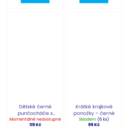
Dětské černé
Krátké krajkové
punčocháče s
ponožky – černé
Momentálně nedostupné
dýněmi
Skladem
(6 ks)
119 Kč
99 Kč