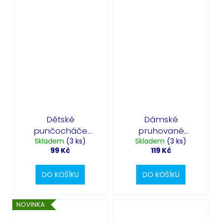
Dětské
Dámské
punčocháče
pruhované
pruhované žluto-
Skladem
(3 ks)
punčocháče -
Skladem
(3 ks)
99 Kč
119 Kč
černé
fialovo černé
DO KOŠÍKU
DO KOŠÍKU
NOVINKA