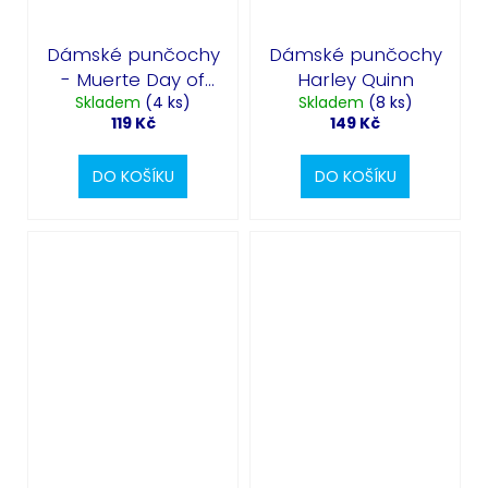
Dámské punčochy
Dámské punčochy
- Muerte Day of
Harley Quinn
Skladem
the Dead
(4 ks)
Skladem
(8 ks)
119 Kč
149 Kč
DO KOŠÍKU
DO KOŠÍKU