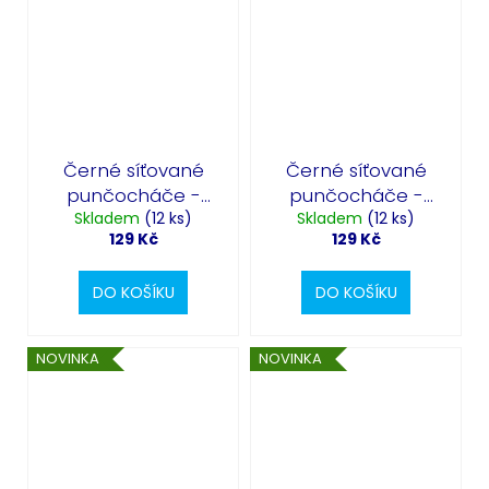
Černé síťované
Černé síťované
punčocháče -
punčocháče -
Skladem
lebky
(12 ks)
Skladem
dýně
(12 ks)
129 Kč
129 Kč
DO KOŠÍKU
DO KOŠÍKU
NOVINKA
NOVINKA