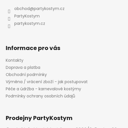
p
p
a
obchod
@
partykostym.cz
r
t
v
PartyKostym
í
k
partykostym.cz
y
v
ý
p
Informace pro vás
i
s
Kontakty
u
Doprava a platba
Obchodní podmínky
Výměna / vrácení zboží - jak postupovat
Péče a údržba - karnevalové kostýmy
Podmínky ochrany osobních údajů
Prodejny PartyKostym