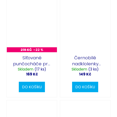
Odeslat
Powered by chaterimo
219 KČ
–22 %
Síťované
Černobílé
punčocháče pro
nadklolenky
Skladem
plnoštíhlé
(17 ks)
cheerleader
Skladem
(3 ks)
169 Kč
149 Kč
DO KOŠÍKU
DO KOŠÍKU