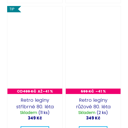
TIP
OD
499 KČ
AŽ
–41 %
599 KČ
–41 %
Retro legíny
Retro legíny
stříbrné 80. léta
růžové 80. léta
Skladem
(11 ks)
Skladem
(2 ks)
349 Kč
349 Kč