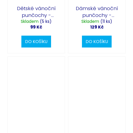
Dětské vánoční
Dámské vánoční
punčochy -
punčochy -
Skladem
vánoční
(5 ks)
sněhové vločky
Skladem
(11 ks)
99 Kč
129 Kč
stromeček
DO KOŠÍKU
DO KOŠÍKU