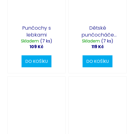
Punčochy s
Dětské
lebkami
punčocháče
Skladem
(7 ks)
Včelka Mája 3-6let
Skladem
(7 ks)
109 Kč
119 Kč
DO KOŠÍKU
DO KOŠÍKU