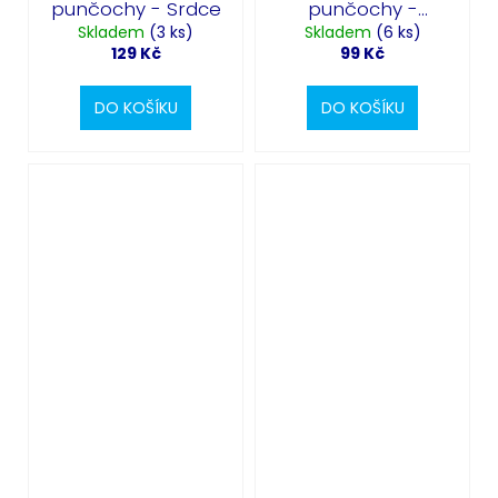
punčochy - Srdce
punčochy -
Skladem
(3 ks)
Gingerbread
Skladem
(6 ks)
129 Kč
99 Kč
DO KOŠÍKU
DO KOŠÍKU