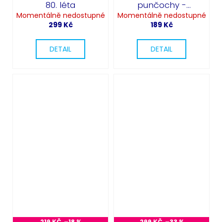
80. léta
punčochy -
Momentálně nedostupné
Momentálně nedostupné
Harlequin
299 Kč
189 Kč
DETAIL
DETAIL
219 KČ
–18 %
299 KČ
–33 %