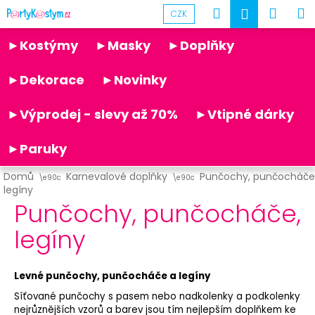
K
Přejít
Hledat
Náku
M
Přihlášen
CZK
na
o
obsah
Partykostym.cz - online
Zpět
Zpět
košík
š
►Kostýmy
►Masky
►Doplňky
í
C
k
►Dekorace
►Novinky
o
p
►Výprodej - slevy až 70%
►Vtipné dárky
o
t
►Paruky
ř
Domů
Karnevalové doplňky
Punčochy, punčocháče
e
legíny
b
Punčochy, punčocháče,
u
legíny
j
e
t
Levné punčochy, punčocháče a legíny
e
Síťované punčochy s pasem nebo nadkolenky a podkolenky
nejrůznějších vzorů a barev jsou tím nejlepším doplňkem ke
n