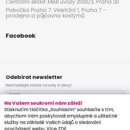
Centrální sklad: Mezi úvozy 2000/3, Praha 20
Pobočka Praha 7: Veletržní 1, Praha 7 -
prodejna a půjčovna kostýmů
Facebook
Odebírat newsletter
Nezmeškejte žádné novinky či slevy!
E-mail
Na Vašem soukromí nám záleží
Vložením e-mailu souhlasíte s
podmínkami ochrany
Stisknutím tlačítka „Souhlasím“ souhlasíte s tím,
osobních údajů
abychom Vám poskytovali smysluplné a užitečné
služby na základě Vašich údajů o sledování
PŘIHLÁSIT SE
procházení webu. Více
ZDE