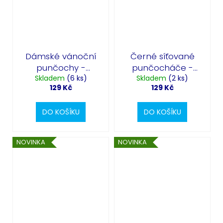
Dámské vánoční
Černé síťované
punčochy -
punčocháče -
Skladem
vzorované
(6 ks)
Skladem
kříže
(2 ks)
129 Kč
129 Kč
DO KOŠÍKU
DO KOŠÍKU
NOVINKA
NOVINKA