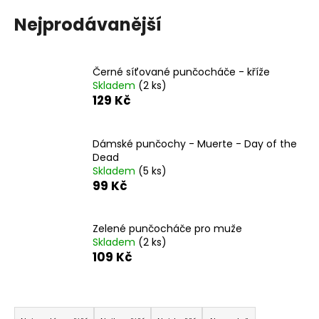
č
u
Nejprodávanější
j
e
m
Černé síťované punčocháče - kříže
e
Skladem
(2 ks)
129 Kč
PAPÍROVÉ
TALÍŘKY
Dámské punčochy - Muerte - Day of the
HVĚZDA
Dead
6KS
-
Skladem
(5 ks)
RŮŽOVÉ
99 Kč
ZLATO
-
ROZLUČKA
Zelené punčocháče pro muže
SE
Skladem
(2 ks)
SVOBODOU
-
109 Kč
SLEVA
29
Kč
Ř
Původně: