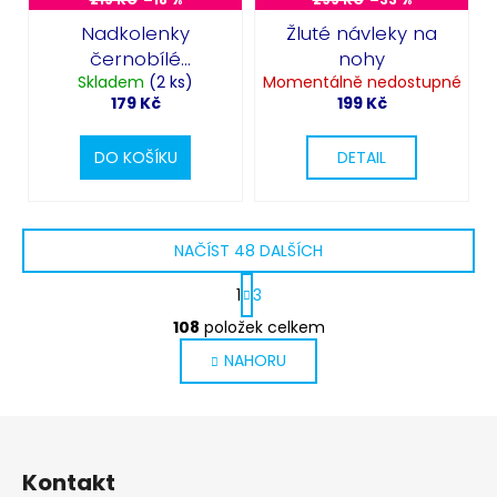
Nadkolenky
Žluté návleky na
černobílé
nohy
Skladem
Harlequin
(2 ks)
Momentálně nedostupné
179 Kč
199 Kč
DO KOŠÍKU
DETAIL
NAČÍST 48 DALŠÍCH
S
1
3
t
O
r
108
položek celkem
v
á
NAHORU
l
n
k
á
o
d
v
Z
a
á
c
á
n
Kontakt
í
í