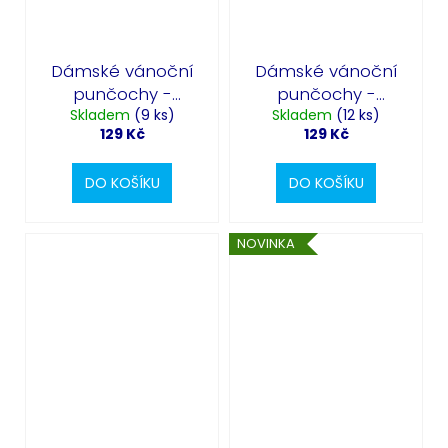
Dámské vánoční
Dámské vánoční
punčochy -
punčochy -
Skladem
vánoční
(9 ks)
Gingerbread
Skladem
(12 ks)
129 Kč
129 Kč
stromeček
DO KOŠÍKU
DO KOŠÍKU
NOVINKA