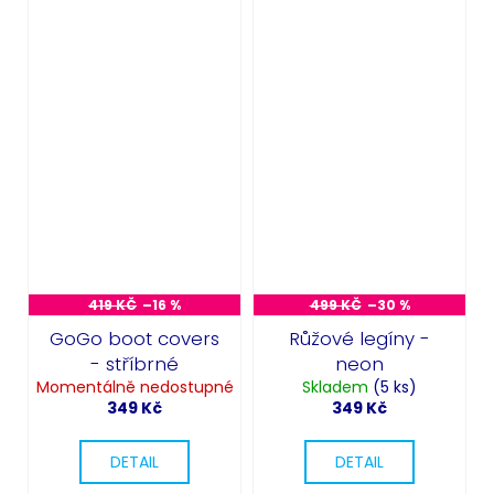
419 KČ
–16 %
499 KČ
–30 %
GoGo boot covers
Růžové legíny -
- stříbrné
neon
Momentálně nedostupné
Skladem
(5 ks)
349 Kč
349 Kč
DETAIL
DETAIL