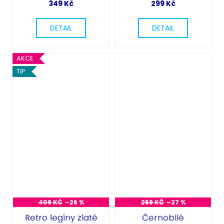
349 Kč
299 Kč
DETAIL
DETAIL
AKCE
TIP
409 KČ
–26 %
259 KČ
–27 %
Retro legíny zlaté
Černobílé