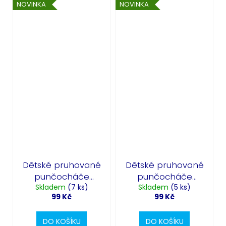
NOVINKA
NOVINKA
Dětské pruhované
Dětské pruhované
punčocháče
punčocháče
oranžovo-černé
Skladem
(7 ks)
fialovo-černé
Skladem
(5 ks)
99 Kč
99 Kč
DO KOŠÍKU
DO KOŠÍKU