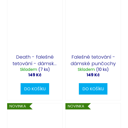
Death - falešné
Falešné tetování -
tetování - dámské
dámské punčochy
Skladem
punčochy
(7 ks)
Skladem
(10 ks)
149 Kč
149 Kč
DO KOŠÍKU
DO KOŠÍKU
NOVINKA
NOVINKA