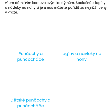
všem dámským karnevalovým kostýmům. Společně s legíny
a
a návleky na nohy si je u nás můžete pořídit za nejnižší ceny
j
v Praze.
í
t
?
Punčochy a
legíny a návleky na
HLEDAT
punčocháče
nohy
D
o
p
o
Dětské punčochy a
r
punčocháče
u