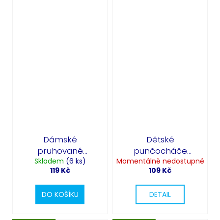
Dámské
Dětské
pruhované
punčocháče
punčocháče -
Skladem
(6 ks)
Momentálně nedostupné
zelené
119 Kč
109 Kč
oranžovo černé
DO KOŠÍKU
DETAIL