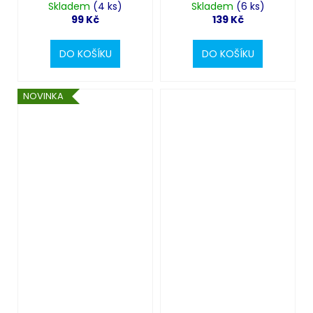
Skladem
(4 ks)
černo-růžové
Skladem
(6 ks)
99 Kč
139 Kč
DO KOŠÍKU
DO KOŠÍKU
NOVINKA