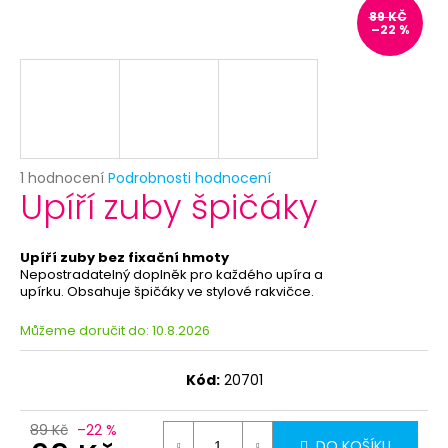
č
89 KČ
u
–22 %
j
e
m
e
NAFUKOVACÍ
Průměrné
1 hodnocení
Podrobnosti hodnocení
BALÓNEK
Upíří zuby špičáky
hodnocení
METALICKÝ
produktu
-
je
RŮŽOVÉ
5,0
ZLATO
Upíří zuby bez fixační hmoty
z
Nepostradatelný doplněk pro každého upíra a
3
5
upírku. Obsahuje špičáky ve stylové rakvičce.
Kč
hvězdiček.
Původně:
Můžeme doručit do:
10.8.2026
5
Kč
Kód:
20701
89 Kč
–22 %
DO KOŠÍKU