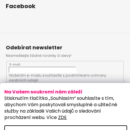
Facebook
Odebírat newsletter
Nezmeškejte žádné novinky či slevy!
E-mail
Vložením e-mailu souhlasíte s
podmínkami ochrany
osobních údajů
Na Vašem soukromí nám záleží
PŘIHLÁSIT SE
Stisknutím tlačítka „Souhlasím“ souhlasíte s tím,
abychom Vám poskytovali smysluplné a užitečné
služby na základě Vašich údajů o sledování
procházení webu. Více
ZDE
Vytvořil Shoptet
Upravilo studio: