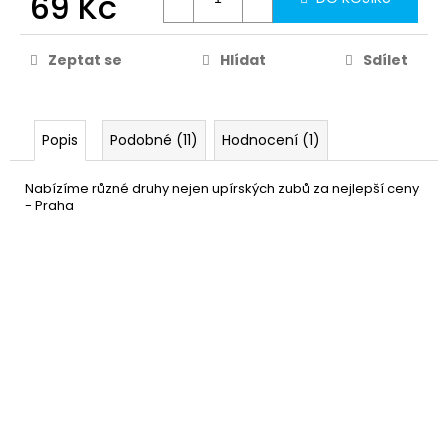
69 Kč
Zeptat se
Hlídat
Sdílet
Popis
Podobné (11)
Hodnocení (1)
Nabízíme různé druhy nejen upírských zubů za nejlepší ceny
- Praha
Lepidlo pro umělé a upíří
59 Kč
zuby
DO KOŠÍKU
Skladem
(39 ks)
–40 %
Umělá krev - falešná krev
49 Kč
DO KOŠÍKU
Skladem
(více jak100 ks)
–37 %