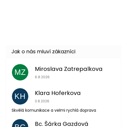
Skladem
(7 ks)
Skleněná lahvička s korkem -
15 Kč
baňka
DO KOŠÍKU
Skladem
(64 ks)
Miroslava Zatrepalkova
MZ
Hodnocení obchodu je 5 z 5 hvězdiček.
6.8.2026
Klara Hoferkova
KH
Hodnocení obchodu je 5 z 5 hvězdiček.
3.8.2026
Skvělá komunikace a velmi rychlá doprava
Odeslat
Bc. Šárka Gazdová