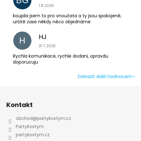
BG
Powered by chaterimo
Hodnocení obchodu je 5 z 5 hvězdiček.
1.8.2026
koupila jsem to pro vnoučata a ty jsou spokojené,
určitě zase někdy něco objednáme
HJ
H
Hodnocení obchodu je 5 z 5 hvězdiček.
31.7.2026
Rychla komunikace, rychle dodani, opravdu
doporucuju
Zobrazit další hodnocení
Z
á
Kontakt
p
a
obchod
@
partykostym.cz
t
PartyKostym
í
partykostym.cz