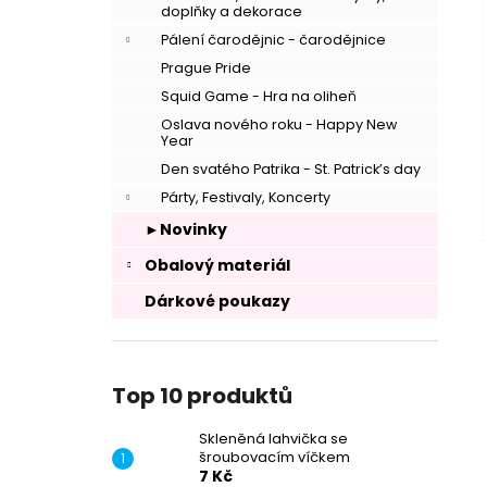
doplňky a dekorace
Pálení čarodějnic - čarodějnice
Prague Pride
Squid Game - Hra na oliheň
Oslava nového roku - Happy New
Year
Den svatého Patrika - St. Patrick’s day
Párty, Festivaly, Koncerty
►Novinky
Obalový materiál
Dárkové poukazy
Top 10 produktů
Skleněná lahvička se
šroubovacím víčkem
7 Kč