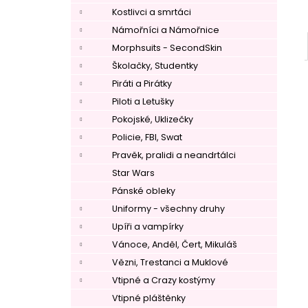
Kostlivci a smrtáci
Námořníci a Námořnice
Morphsuits - SecondSkin
Školačky, Studentky
Piráti a Pirátky
Piloti a Letušky
Pokojské, Uklizečky
Policie, FBI, Swat
Pravěk, pralidi a neandrtálci
Star Wars
Pánské obleky
–
Uniformy - všechny druhy
Upíři a vampírky
Vánoce, Anděl, Čert, Mikuláš
Vězni, Trestanci a Muklové
Vtipné a Crazy kostýmy
Vtipné pláštěnky
–