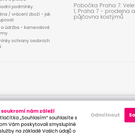
Pobočka Praha 7: Velet
odní podmínky
1, Praha 7 - prodejna 
na / vrácení zboží - jak
půjčovna kostýmů
upovat
 a údržba - karnevalové
ýmy
ínky ochrany osobních
ů
ích údajů
soukromí nám záleží
Odmítnout
S
tlačítka „Souhlasím“ souhlasíte s
om Vám poskytovali smysluplné
služby na základě Vašich údajů o