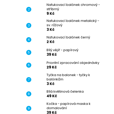
Nafukovací balónek chromový -
stříbrný
9 Kč
Nafukovací balónek metalický -
sv. růžový
3 Kč
Nafukovací balónek černý
2 Kč
Bílý vějíř - papírový
39 Kč
Prioritní zpracování objednávky
29 Kč
Tyčka na balonek - tyčky k
balónkům
3 Kč
Bílá květinová čelenka
49 Kč
Kočka - papírová maska k
domalování
39 Kč