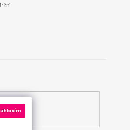
ržní
a
ouhlasím