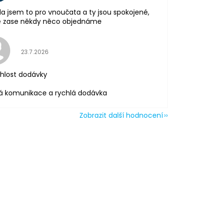
la jsem to pro vnoučata a ty jsou spokojené,
tě zase někdy něco objednáme
Hodnocení obchodu je 5 z 5 hvězdiček.
23.7.2026
hlost dodávky
á komunikace a rychlá dodávka
Zobrazit další hodnocení