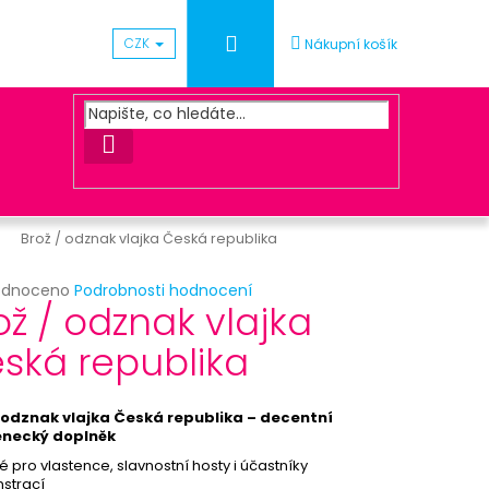
Přihlášení
CZK
Nákupní košík
HLEDAT
Brož / odznak vlajka Česká republika
rné
odnoceno
Podrobnosti hodnocení
Následující
ož / odznak vlajka
cení
ktu
ská republika
ÓNEK METALICKÝ - SV.
/ odznak vlajka Česká republika – decentní
ček.
enecký doplněk
 pro vlastence, slavnostní hosty i účastníky
strací