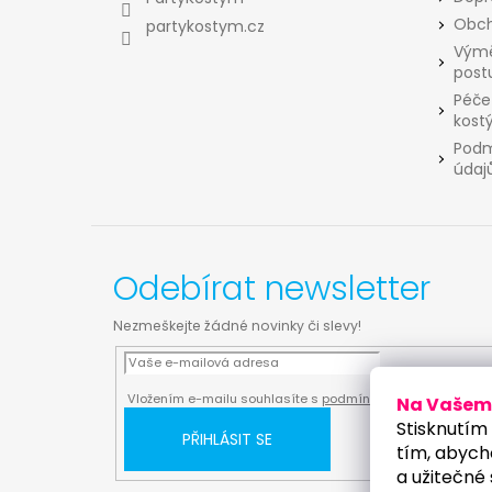
í
Obch
partykostym.cz
Výmě
post
Péče
kost
Podm
údaj
Odebírat newsletter
Nezmeškejte žádné novinky či slevy!
Vložením e-mailu souhlasíte s
podmínkami ochrany osobn
Na Vašem 
Stisknutím 
PŘIHLÁSIT SE
tím, abych
a užitečné 