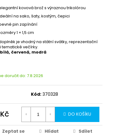
elegantní kovová brož s výraznou trikolórou
ideální na sako, šaty, kostým, čepici
pevné pin zapínání
rozměry 1 × 1,5 cm
doplněk je vhodný na státní svátky, reprezentační
i tematické večírky.
bílá, červená, modrá
 doručit do:
7.8.2026
Kód:
370328
 Kč
DO KOŠÍKU
Zeptat se
Hlídat
Sdílet