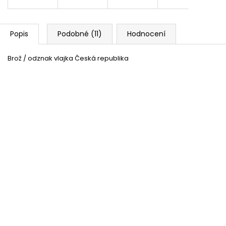
Popis
Podobné (11)
Hodnocení
Brož / odznak vlajka Česká republika
Make-up líčidlo - tužka modrá
Skladem
(15 ks)
50 %
Make-up líčidlo - tužka červená
Skladem
(15 ks)
50 %