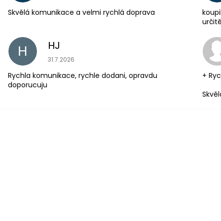
Skvělá komunikace a velmi rychlá doprava
koupi
urči
HJ
H
Hodnocení obchodu je 5 z 5 hvězdiček.
31.7.2026
Rychla komunikace, rychle dodani, opravdu
+ Ryc
doporucuju
Skvěl