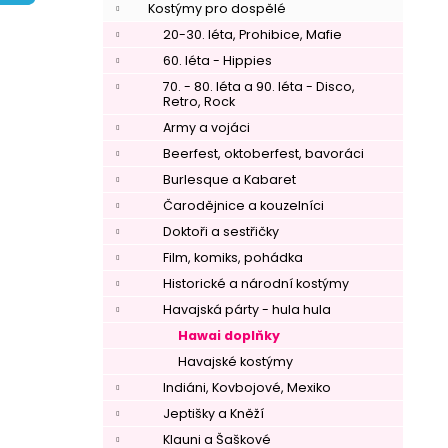
í
Kostýmy pro dospělé
p
20-30. léta, Prohibice, Mafie
a
60. léta - Hippies
n
70. - 80. léta a 90. léta - Disco,
Retro, Rock
e
Army a vojáci
l
Beerfest, oktoberfest, bavoráci
Burlesque a Kabaret
Čarodějnice a kouzelníci
Doktoři a sestřičky
Film, komiks, pohádka
Historické a národní kostýmy
Havajská párty - hula hula
Hawai doplňky
Havajské kostýmy
Indiáni, Kovbojové, Mexiko
Jeptišky a Kněží
Klauni a Šaškové