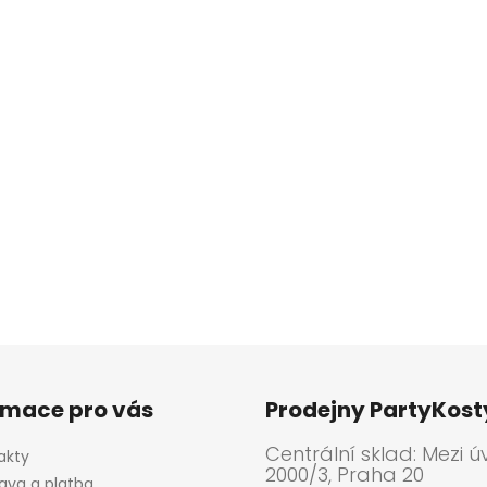
rmace pro vás
Prodejny PartyKos
Centrální sklad: Mezi ú
akty
2000/3, Praha 20
ava a platba