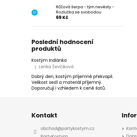
Růžová šerpa - tým nevěsty -
Rozlučka se svobodou
69 Kč
Poslední hodnocení
produktů
Kostým Indiánka
Lenka Ševčíková
|
Hodnocení produktu je 5 z 5 hvězdiček.
Dobrý den, kostým příjemně překvapil.
Velikost sedí a materiál příjemný.
Doporučuji i vzhledem k ceně šatů.
Z
á
Kontakt
Info
p
a
obchod
@
partykostym.cz
Kont
t
Dopr
PartyKostym