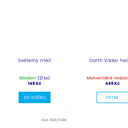
Světelný meč
Darth Vader he
Skladem
(21 ks)
Momentálně nedos
149 Kč
449 Kč
DO KOŠÍKU
DETAIL
Kód:
R882014M