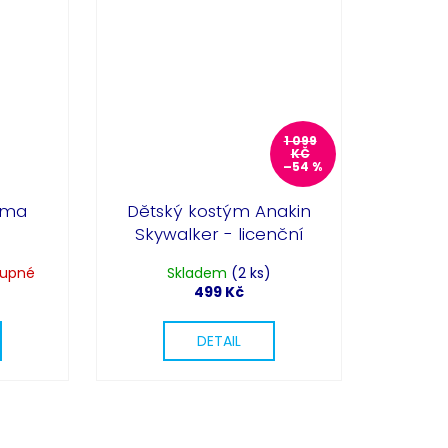
1 099
KČ
–54 %
lma
Dětský kostým Anakin
Skywalker - licenční
tupné
Skladem
(2 ks)
499 Kč
DETAIL