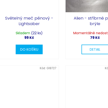
Světelný meč pěnový -
Alien - stříbrné 
Lightsaber
brýle
Skladem
(22 ks)
Momentálně nedos
99 Kč
79 Kč
DO KOŠÍKU
DETAIL
Kód:
G18727
K