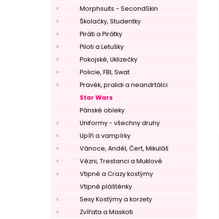
Morphsuits - SecondSkin
Školačky, Studentky
Piráti a Pirátky
Piloti a Letušky
Pokojské, Uklizečky
Policie, FBI, Swat
Pravěk, pralidi a neandrtálci
Star Wars
Pánské obleky
Uniformy - všechny druhy
Upíři a vampírky
Vánoce, Anděl, Čert, Mikuláš
Vězni, Trestanci a Muklové
Vtipné a Crazy kostýmy
Vtipné pláštěnky
Sexy Kostýmy a korzety
Zvířata a Maskoti