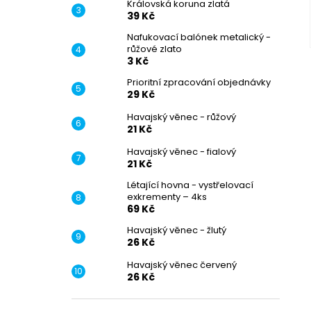
Královská koruna zlatá
39 Kč
Nafukovací balónek metalický -
růžové zlato
3 Kč
Prioritní zpracování objednávky
29 Kč
Havajský věnec - růžový
21 Kč
Havajský věnec - fialový
21 Kč
Létající hovna - vystřelovací
exkrementy – 4ks
69 Kč
Havajský věnec - žlutý
26 Kč
Havajský věnec červený
26 Kč