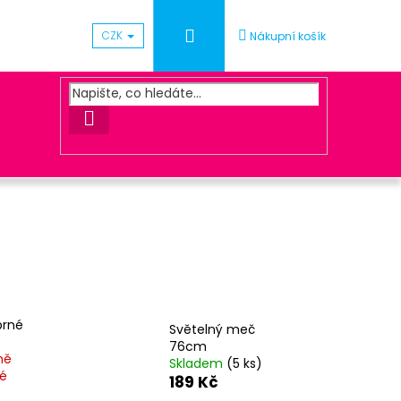
Přihlášení
CZK
Nákupní košík
HLEDAT
Následující
UNA ZLATÁ
íbrné
Světelný meč
76cm
ně
Skladem
(5 ks)
é
189 Kč