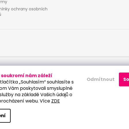
ýmy
ínky ochrany osobních
ů
 osobních údajů
soukromí nám záleží
Odmítnout
S
tlačítka „Souhlasím“ souhlasíte s
om Vám poskytovali smysluplné
služby na základě Vašich údajů o
procházení webu. Více
ZDE
a vyhrazena.
Upravit nastavení cookies
ní