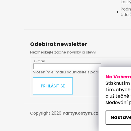
kost
Podm
údaj
Odebírat newsletter
Nezmeškejte žádné novinky či slevy!
E-mail
Vložením e-mailu souhlasíte s
podmínkami ochrany
Na Vašem 
Stisknutím 
PŘIHLÁSIT SE
tím, abych
a užitečné 
sledování 
Copyright 2026
PartyKostym.cz
. Všechna práv
Nastave