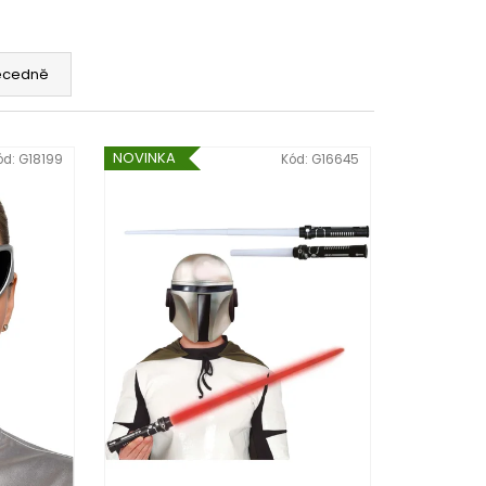
ecedně
NOVINKA
ód:
G18199
Kód:
G16645