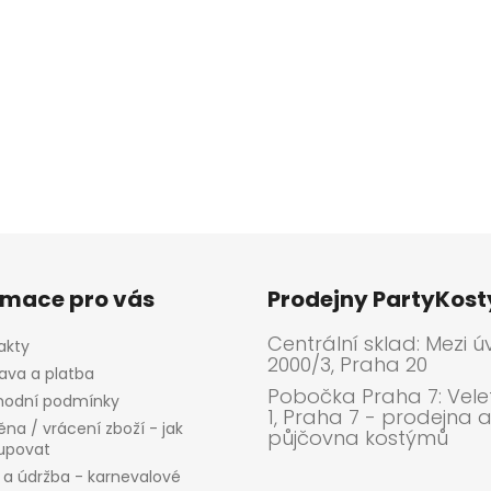
p
i
s
u
rmace pro vás
Prodejny PartyKos
Centrální sklad: Mezi ú
akty
2000/3, Praha 20
ava a platba
Pobočka Praha 7: Velet
odní podmínky
1, Praha 7 - prodejna 
na / vrácení zboží - jak
půjčovna kostýmů
upovat
 a údržba - karnevalové