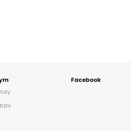
tym
Facebook
vozy
ržní
a