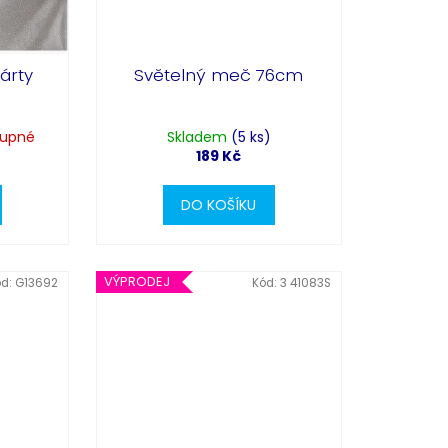
párty
Světelný meč 76cm
tupné
Skladem
(5 ks)
189 Kč
DO KOŠÍKU
Partykostym.cz - online
VÝPRODEJ
ód:
G13692
Kód:
3 41083S