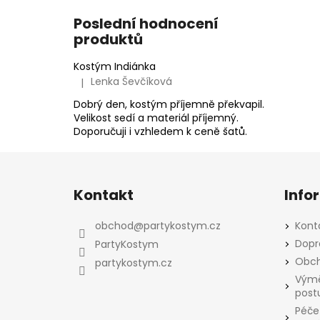
Poslední hodnocení
produktů
Kostým Indiánka
Lenka Ševčíková
|
Hodnocení produktu je 5 z 5 hvězdiček.
Dobrý den, kostým příjemně překvapil.
Velikost sedí a materiál příjemný.
Doporučuji i vzhledem k ceně šatů.
Z
á
Kontakt
Info
p
a
obchod
@
partykostym.cz
Kont
t
Dopr
PartyKostym
í
Obch
partykostym.cz
Výmě
post
Péče