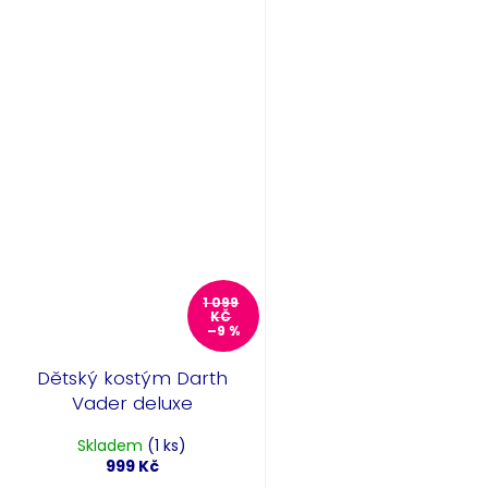
1 099
KČ
–9 %
Dětský kostým Darth
Vader deluxe
Skladem
(1 ks)
999 Kč