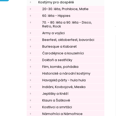
í
Kostýmy pro dospělé
p
20-30. léta, Prohibice, Mafie
a
60. léta - Hippies
n
70. - 80. léta a 90. léta - Disco,
Retro, Rock
e
Army a vojáci
l
Beerfest, oktoberfest, bavoráci
Burlesque a Kabaret
Čarodějnice a kouzelníci
Doktoři a sestřičky
Film, komiks, pohádka
Historické a národní kostýmy
Havajská párty - hula hula
Indiáni, Kovbojové, Mexiko
Jeptišky a Kněží
Klauni a Šaškové
Kostlivci a smrtáci
Námořníci a Námořnice