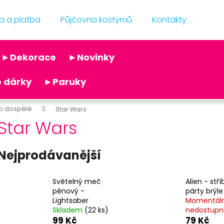
a a platba
Půjčovna kostymů
Kontakty
Co potřebujete najít?
►Dekorace
►Novinky
Doporučujeme
 dárky
►Paruky
o dospělé
Star Wars
Star Wars
Nejprodávanější
KRÁLOVSKÁ KORUNA
KRÁLOVSKÁ KOR
59 Kč
39 Kč
Světelný meč
Alien - stř
Původně:
119 Kč
Původně:
99 Kč
pěnový -
párty brýle
Lightsaber
Momentál
Skladem
(22 ks)
nedostupn
99 Kč
79 Kč