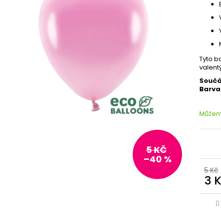
Tyto b
valent
Součá
Barva
Můžeme
5 KČ
–40 %
5 Kč
3 