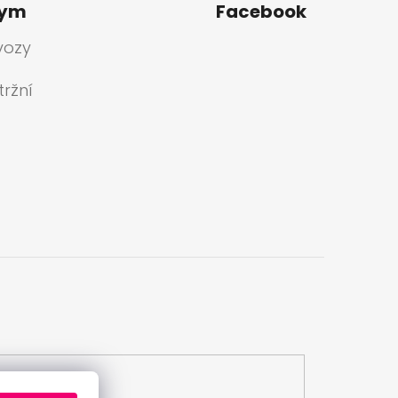
tym
Facebook
vozy
ržní
a