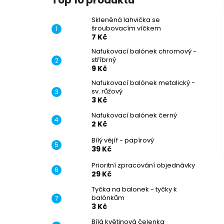
Top 10 produktů
Skleněná lahvička se
šroubovacím víčkem
7 Kč
Nafukovací balónek chromový -
stříbrný
9 Kč
Nafukovací balónek metalický -
sv. růžový
3 Kč
Nafukovací balónek černý
2 Kč
Bílý vějíř - papírový
39 Kč
Prioritní zpracování objednávky
29 Kč
Tyčka na balonek - tyčky k
balónkům
3 Kč
Bílá květinová čelenka