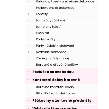
Girlandy, Rozety a závěsné dekorace
Halloweenské dekorace
Konfety
Lampióny závěsné
Lampiony štěstí
Lístky růží
Párty frkačky
Párty nádobí - stolování
Svatební dekorace
Závěsy - párty opony
Barevné a dřevěné kolíčky
Rozlučka se svobodou
Kontaktní čočky barevné
Barevné kontaktní čočky
UV svítící kontaktní čočky
–
Ptákoviny a žertovné předměty
Výběr dle téma - motivu