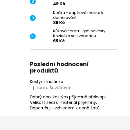
49 Kč
Kočka - papírová maska k
domalování
39 Kč
Růžová šerpa - tým nevěsty -
Rozlučka se svobodou
69 Kč
Poslední hodnocení
produktů
Kostým Indiánka
Lenka Ševčíková
|
Hodnocení produktu je 5 z 5 hvězdiček.
Dobrý den, kostým příjemně překvapil.
Velikost sedí a materiál příjemný.
Doporučuji i vzhledem k ceně šatů.
Z