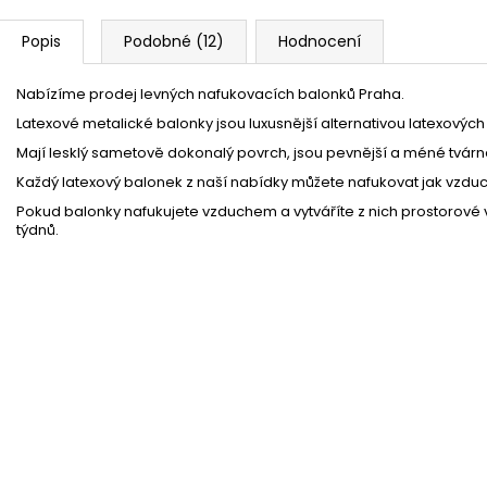
Popis
Podobné (12)
Hodnocení
Nabízíme prodej levných nafukovacích balonků Praha.
Latexové metalické balonky jsou luxusnější alternativou latexových
Mají lesklý sametově dokonalý povrch, jsou pevnější a méné tvárn
Každý latexový balonek z naší nabídky můžete nafukovat jak vzduc
Pokud balonky nafukujete vzduchem a vytváříte z nich prostorové vá
týdnů.
Retro legíny zlaté 80. léta
Momentálně nedostupné
26 %
Párty frkačka zlatá - 6ks