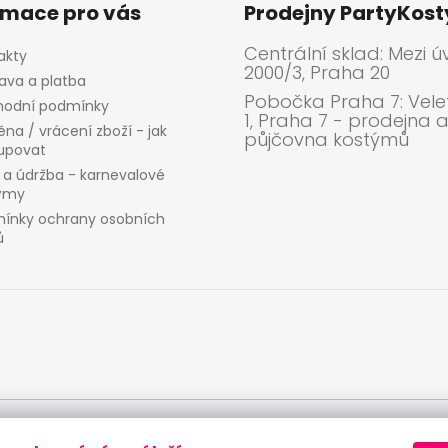
rmace pro vás
Prodejny PartyKos
Centrální sklad: Mezi ú
akty
2000/3, Praha 20
ava a platba
Pobočka Praha 7: Velet
odní podmínky
1, Praha 7 - prodejna 
na / vrácení zboží - jak
půjčovna kostýmů
upovat
 a údržba - karnevalové
ýmy
ínky ochrany osobních
ů
ích údajů