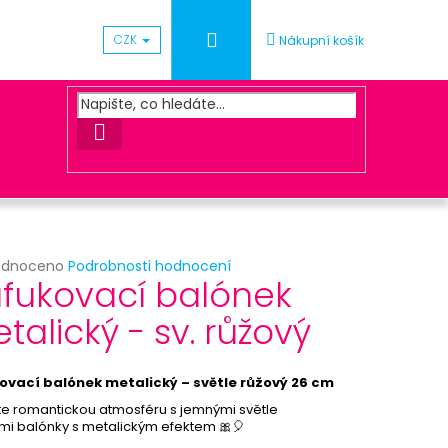
Přihlášení
CZK
Nákupní košík
HLEDAT
rné
odnoceno
Podrobnosti hodnocení
Následující
fukovací balónek
cení
ktu
talický - sv. růžový
ÓNEK METALICKÝ - SV.
ovací balónek metalický – světle růžový 26 cm
ček.
te romantickou atmosféru s jemnými světle
mi balónky s metalickým efektem 🎀🎈