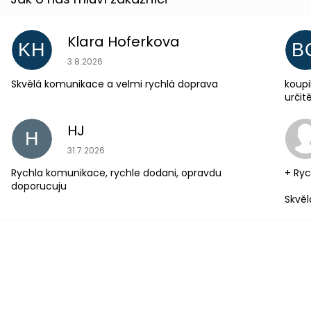
Klara Hoferkova
KH
B
Hodnocení obchodu je 5 z 5 hvězdiček.
3.8.2026
Skvělá komunikace a velmi rychlá doprava
koupi
urči
HJ
H
Hodnocení obchodu je 5 z 5 hvězdiček.
31.7.2026
Rychla komunikace, rychle dodani, opravdu
+ Ryc
doporucuju
Skvěl