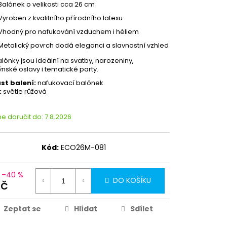
Balónek o velikosti cca 26 cm
Vyroben z kvalitního přírodního latexu
Vhodný pro nafukování vzduchem i héliem
Metalický povrch dodá eleganci a slavnostní vzhled
alónky jsou ideální na svatby, narozeniny,
ýnské oslavy i tematické party.
st balení:
nafukovací balónek
:
světle růžová
 doručit do:
7.8.2026
Kód:
ECO26M-081
–40 %
DO KOŠÍKU
Kč
Zeptat se
Hlídat
Sdílet