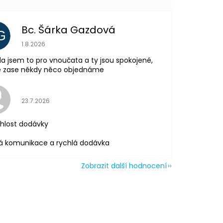
Bc. Šárka Gazdová
G
Hodnocení obchodu je 5 z 5 hvězdiček.
1.8.2026
la jsem to pro vnoučata a ty jsou spokojené,
tě zase někdy něco objednáme
Hodnocení obchodu je 5 z 5 hvězdiček.
23.7.2026
hlost dodávky
á komunikace a rychlá dodávka
Zobrazit další hodnocení