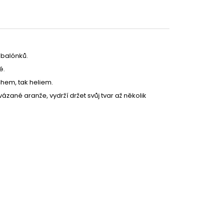
 balónků.
é.
Partykostym.cz - online
hem, tak heliem.
zané aranže, vydrží držet svůj tvar až několik
299 Kč
DETAIL
29 Kč