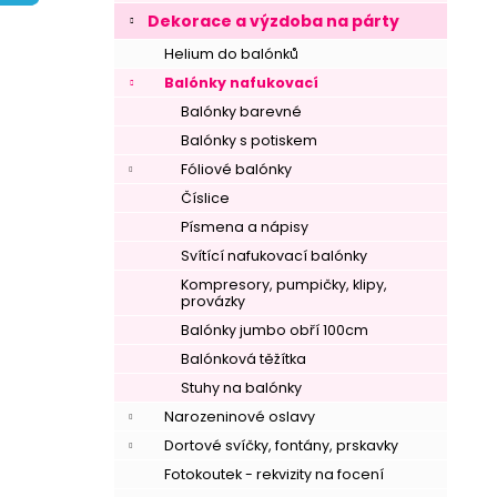
í
Dekorace a výzdoba na párty
p
Helium do balónků
a
Balónky nafukovací
n
Balónky barevné
e
Balónky s potiskem
l
Fóliové balónky
Číslice
Písmena a nápisy
Svítící nafukovací balónky
Kompresory, pumpičky, klipy,
provázky
Balónky jumbo obří 100cm
Balónková těžítka
Stuhy na balónky
Narozeninové oslavy
Dortové svíčky, fontány, prskavky
Fotokoutek - rekvizity na focení