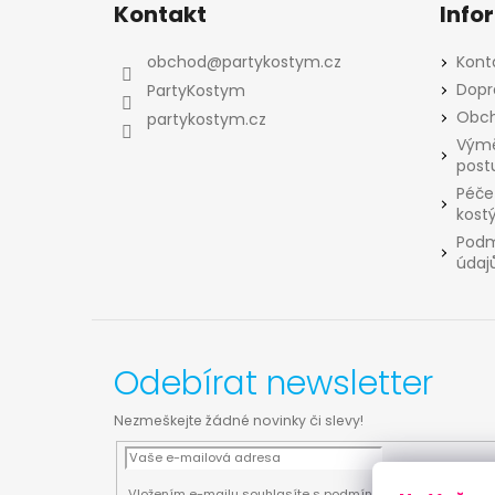
á
Kontakt
Info
p
a
obchod
@
partykostym.cz
Kont
t
Dopr
PartyKostym
í
Obch
partykostym.cz
Výmě
post
Péče
kost
Podm
údaj
Odebírat newsletter
Nezmeškejte žádné novinky či slevy!
Vložením e-mailu souhlasíte s
podmínkami ochrany osobn