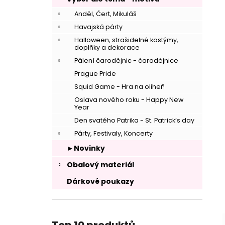
Anděl, Čert, Mikuláš
Havajská párty
Halloween, strašidelné kostýmy,
doplňky a dekorace
–
Pálení čarodějnic - čarodějnice
Prague Pride
Squid Game - Hra na oliheň
Oslava nového roku - Happy New
Year
Den svatého Patrika - St. Patrick’s day
Párty, Festivaly, Koncerty
►Novinky
Obalový materiál
Dárkové poukazy
–