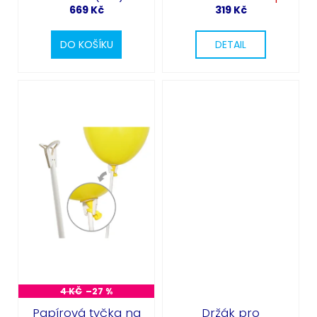
669 Kč
319 Kč
DO KOŠÍKU
DETAIL
4 KČ
–27 %
Papírová tyčka na
Držák pro