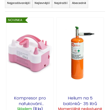
č
a
Nejprodávanější
Nejlevnější
Nejdražší
Abecedně
u
z
j
e
e
V
NOVINKA
n
m
ý
e
í
p
p
i
r
BÍLÝ
s
VĚJÍŘ
o
p
59
d
r
Kč
u
o
k
d
t
u
ů
k
t
ů
Kompresor pro
Helium na 5
nafukování
balónků- 35 litrů
balónků - růžový
Skladem
(8 ks)
Momentálně nedostupné