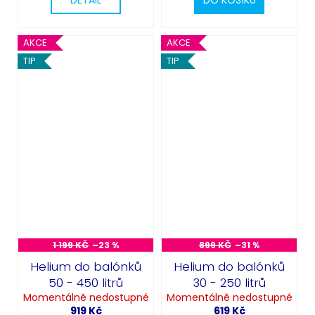
DETAIL
DO KOŠÍKU
AKCE
AKCE
TIP
TIP
1 199 KČ
–23 %
899 KČ
–31 %
Helium do balónků
Helium do balónků
50 - 450 litrů
30 - 250 litrů
Momentálně nedostupné
Momentálně nedostupné
919 Kč
619 Kč