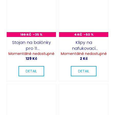
199 KČ
–35 %
4 KČ
–50 %
Stojan na balónky
Klipy na
pro 11
nafukovací
Momentálně nedostupné
nafukovacích
Momentálně nedostupné
balónky
129 Kč
2 Kč
balónků
DETAIL
DETAIL