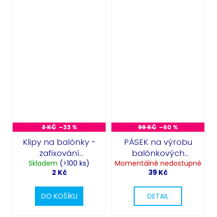
3 KČ
–33 %
99 KČ
–60 %
Klipy na balónky -
PÁSEK na výrobu
zafixování
balónkových
Skladem
nafouknutých
(>100 ks)
Momentálně nedostupné
girland
2 Kč
39 Kč
balónků
DO KOŠÍKU
DETAIL