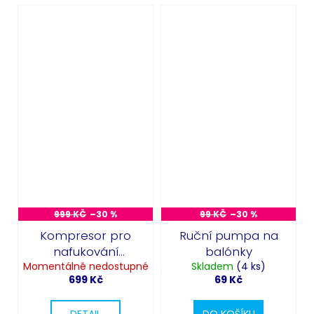
Odeslat
Powered by chaterimo
999 KČ
–30 %
99 KČ
–30 %
Kompresor pro
Ruční pumpa na
nafukování
balónky
Momentálně nedostupné
balónků
Skladem
(4 ks)
699 Kč
69 Kč