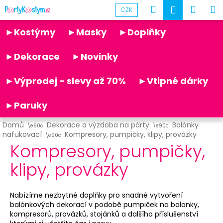
K
Přejít
Hledat
Náku
M
Přihlášen
CZK
na
o
obsah
Partykostym.cz - online
Zpět
Zpět
košík
š
►Kostýmy
►Masky
►Doplňky
í
C
k
►Dekorace
►Novinky
o
p
►Výprodej - slevy až 70%
►Vtipné dárky
o
t
►Paruky
ř
Domů
Dekorace a výzdoba na párty
Balónky
e
nafukovací
Kompresory, pumpičky, klipy, provázky
b
Kompresory, pumpičky,
u
klipy, provázky
j
e
t
Nabízíme nezbytné doplňky pro snadné vytvoření
balónkových dekorací v podobě pumpiček na balonky,
e
kompresorů, provázků, stojánků a dalšího příslušenství
n