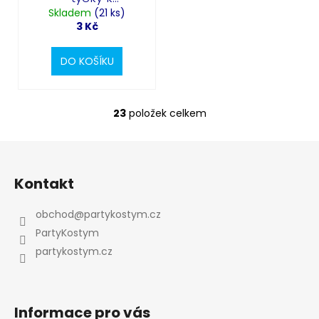
Skladem
balónkům
(21 ks)
3 Kč
DO KOŠÍKU
23
položek celkem
O
v
l
Z
á
á
d
Kontakt
p
a
a
c
obchod
@
partykostym.cz
t
í
PartyKostym
p
í
partykostym.cz
r
v
k
y
Informace pro vás