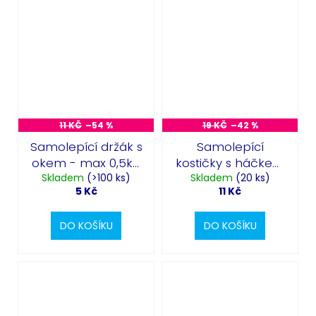
11 KČ
–54 %
19 KČ
–42 %
Samolepící držák s
Samolepící
okem - max 0,5kg
kostičky s háčkem
Skladem
- 1ks
(>100 ks)
Skladem
max 1kg - 1ks
(20 ks)
5 Kč
11 Kč
DO KOŠÍKU
DO KOŠÍKU