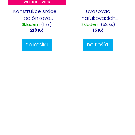
299 KČ
–26 %
Konstrukce srdce -
Uvazovač
balónková
nafukovacích
Skladem
výzdoba
(1 ks)
Skladem
balónků
(52 ks)
219 Kč
15 Kč
DO KOŠÍKU
DO KOŠÍKU