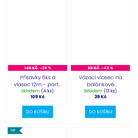
149 KČ
–26 %
69 KČ
–43 %
Přísavky 6ks a
Vázací vlasec na
vlasec 12m - párty
balónkové
Skladem
dekorace
(4 ks)
Skladem
dekorace
(13 ks)
109 Kč
39 Kč
DO KOŠÍKU
DO KOŠÍKU
TIP