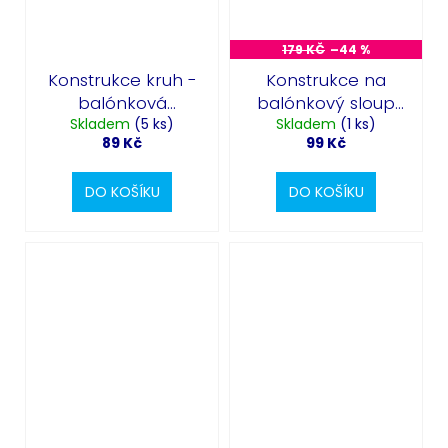
179 KČ
–44 %
Konstrukce kruh -
Konstrukce na
balónková
balónkový sloup
Skladem
výzdoba
(5 ks)
Skladem
165cm -
(1 ks)
89 Kč
99 Kč
balónková
výzdoba
DO KOŠÍKU
DO KOŠÍKU