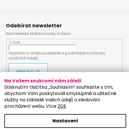
Odebírat newsletter
Nezmeškejte žádné novinky či slevy!
E-mail
Vložením e-mailu souhlasíte s
podmínkami ochrany
osobních údajů
PŘIHLÁSIT SE
Na Vašem soukromí nám záleží
Stisknutím tlačítka „Souhlasím“ souhlasíte s tím,
abychom Vám poskytovali smysluplné a užitečné
Vytvořil Shoptet
Upravilo studio:
služby na základě Vašich údajů o sledování
procházení webu. Více
ZDE
Copyright 2026
PartyKostym.cz
. Všechna práva
vyhrazena.
Upravit nastavení cookies
Nastavení