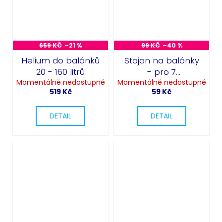
659 KČ
–21 %
99 KČ
–40 %
Helium do balónků
Stojan na balónky
20 - 160 litrů
- pro 7
Momentálně nedostupné
Momentálně nedostupné
nafukovacích
519 Kč
59 Kč
balónků
DETAIL
DETAIL