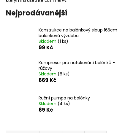
kterými si ušetříte čas i nervy.
a
Nejprodávanější
j
í
t
Konstrukce na balónkový sloup 165cm -
balónková výzdoba
?
Skladem
(1 ks)
99 Kč
Kompresor pro nafukování balónků -
růžový
HLEDAT
Skladem
(8 ks)
669 Kč
D
Ruční pumpa na balónky
o
Skladem
(4 ks)
p
69 Kč
o
r
u
Ř