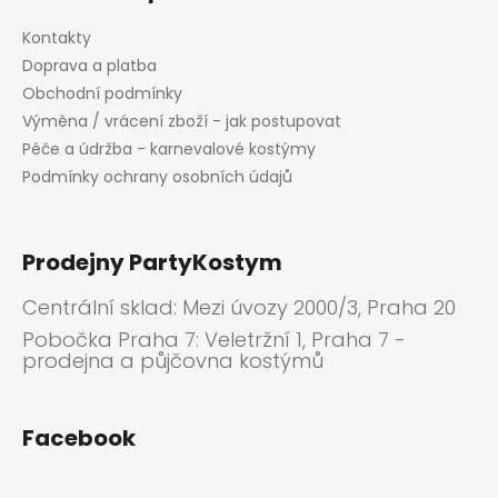
v
ý
Kontakty
p
Doprava a platba
i
Obchodní podmínky
s
Výměna / vrácení zboží - jak postupovat
u
Péče a údržba - karnevalové kostýmy
Podmínky ochrany osobních údajů
Prodejny PartyKostym
Centrální sklad: Mezi úvozy 2000/3, Praha 20
Pobočka Praha 7: Veletržní 1, Praha 7 -
prodejna a půjčovna kostýmů
Facebook