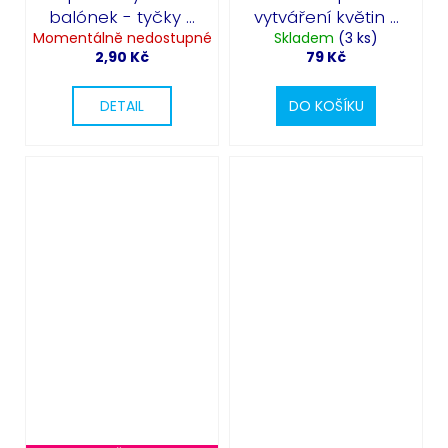
balónek - tyčky k
vytváření květin z
Momentálně nedostupné
balónkům
balónků 10 ks
Skladem
(3 ks)
2,90 Kč
79 Kč
DETAIL
DO KOŠÍKU