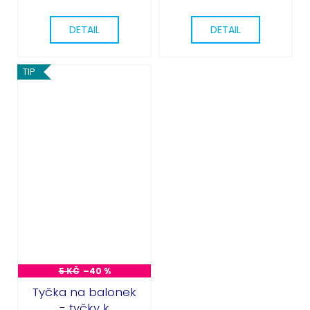
DETAIL
DETAIL
TIP
5 KČ
–40 %
Tyčka na balonek
- tyčky k