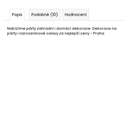
Popis
Podobné (10)
Hodnocení
Nabízíme párty zahradní i domácí dekorace. Dekorace na
párty i narozeninové oslavy za nejlepší ceny - Praha
Tyčka na balonek - tyčky k
3 Kč
balónkům
DO KOŠÍKU
Skladem
(21 ks)
–40 %
Helium do balónků 30 - 250
619 Kč
litrů
DETAIL
Momentálně nedostupné
–31 %
Nafukovací balónek - mix
159 Kč
barev - 23cm -100ks
DO KOŠÍKU
Skladem
(12 ks)