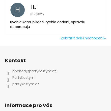
HJ
H
Hodnocení obchodu je 5 z 5 hvězdiček.
31.7.2026
Rychla komunikace, rychle dodani, opravdu
doporucuju
Zobrazit další hodnocení
Z
á
Kontakt
p
a
obchod
@
partykostym.cz
t
PartyKostym
í
partykostym.cz
Informace pro vás