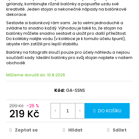
girlandy, kombinujte různé balónky a popusťte uzdu své
kreativitě. Jeden stojan a nekonečné nápady na balónkové
dekorace.
Sestavte si balonkový rám sami. Je to velmi jednoduché a
zvládne to snadno každý. Výhodou je také to, že stojan na
balónky můžete snadno sestavit a uložit pro další příležitost.
Do kolébky nalijte vodu (v kolébce je k tomuto účelu špunt),
abyste rám zatížili pro lepší stabilitu.
Balónky na fotografii slouží pouze pro účely náhledu a nejsou
součástí sady. Ideální balónky pro svůj stojan najdete v našem
obchodě.
Můžeme doručit do:
10.8.2026
Kód:
GA-SSNS
299 Kč
–26 %
219 Kč
DO KOŠÍKU
Zeptat se
Hlídat
Sdílet