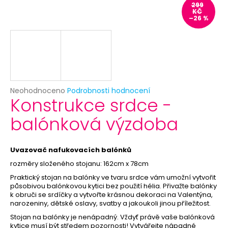
č
299
u
KČ
–26 %
j
e
m
e
PRIORITNÍ
Průměrné
Neohodnoceno
Podrobnosti hodnocení
ZPRACOVÁNÍ
Konstrukce srdce -
hodnocení
OBJEDNÁVKY
produktu
balónková výzdoba
29
je
Kč
0,0
z
5
Uvazovač nafukovacích balónků
hvězdiček.
rozměry složeného stojanu: 162cm x 78cm
Praktický stojan na balónky ve tvaru srdce vám umožní vytvořit
působivou balónkovou kytici bez použití hélia. Přivažte balónky
k obruči se srdíčky a vytvořte krásnou dekoraci na Valentýna,
narozeniny, dětské oslavy, svatby a jakoukoli jinou příležitost.
Stojan na balónky je nenápadný. Vždyť právě vaše balónková
kytice musí být středem pozornosti! Vytvářejte nápadné