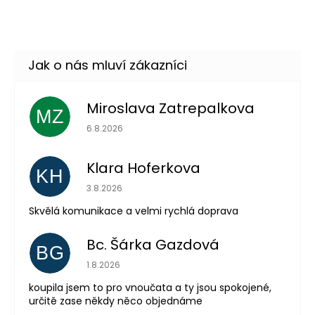
Skladem
(více jak100 ks)
–33 %
Miroslava Zatrepalkova
MZ
Hodnocení obchodu je 5 z 5 hvězdiček.
6.8.2026
Odeslat
Klara Hoferkova
KH
Powered by chaterimo
Hodnocení obchodu je 5 z 5 hvězdiček.
3.8.2026
Skvělá komunikace a velmi rychlá doprava
Bc. Šárka Gazdová
BG
Hodnocení obchodu je 5 z 5 hvězdiček.
1.8.2026
koupila jsem to pro vnoučata a ty jsou spokojené,
určitě zase někdy něco objednáme