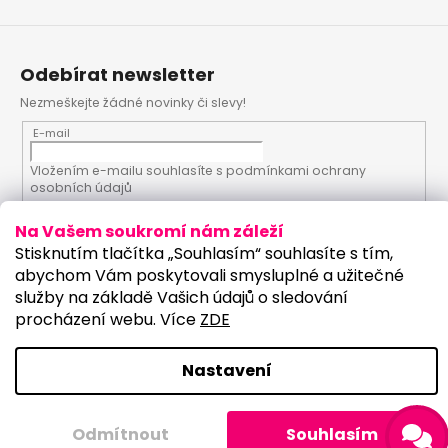
Odebírat newsletter
Nezmeškejte žádné novinky či slevy!
E-mail
Vložením e-mailu souhlasíte s
podmínkami ochrany
osobních údajů
Na Vašem soukromí nám záleží
PŘIHLÁSIT SE
Stisknutím tlačítka „Souhlasím“ souhlasíte s tím,
abychom Vám poskytovali smysluplné a užitečné
služby na základě Vašich údajů o sledování
procházení webu. Více
ZDE
Vytvořil Shoptet
Upravilo studio:
Copyright 2026
PartyKostym.cz
. Všechna práva
Nastavení
vyhrazena.
Upravit nastavení cookies
Odmítnout
Souhlasím