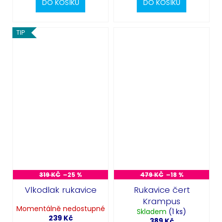
DO KOŠÍKU
DO KOŠÍKU
TIP
319 KČ
–25 %
479 KČ
–18 %
Vlkodlak rukavice
Rukavice čert
Krampus
Momentálně nedostupné
Skladem
(1 ks)
239 Kč
389 Kč