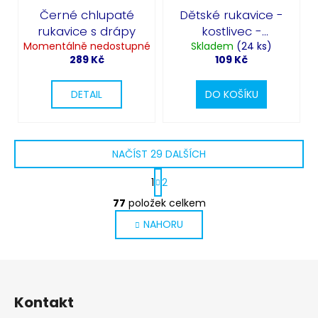
Černé chlupaté
Dětské rukavice -
rukavice s drápy
kostlivec -
Momentálně nedostupné
vystupující kosti
Skladem
(24 ks)
289 Kč
109 Kč
DETAIL
DO KOŠÍKU
NAČÍST 29 DALŠÍCH
S
1
2
t
O
r
77
položek celkem
v
á
NAHORU
l
n
k
á
o
d
v
Z
a
á
c
á
n
Kontakt
í
p
í