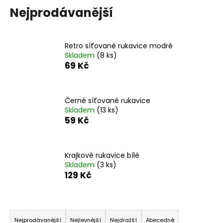
Nejprodávanější
a
j
í
Retro síťované rukavice modré
t
Skladem
(8 ks)
?
69 Kč
Černé síťované rukavice
Skladem
(13 ks)
HLEDAT
59 Kč
Krajkové rukavice bílé
D
Skladem
(3 ks)
o
129 Kč
p
o
r
Ř
u
a
Nejprodávanější
Nejlevnější
Nejdražší
Abecedně