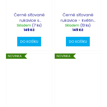
Černé síťované
Černé síťované
rukavice s
rukavice - květiny
netopýry 38 cm
Skladem
(7 ks)
Skladem
38 cm
(13 ks)
149 Kč
149 Kč
DO KOŠÍKU
DO KOŠÍKU
NOVINKA
NOVINKA