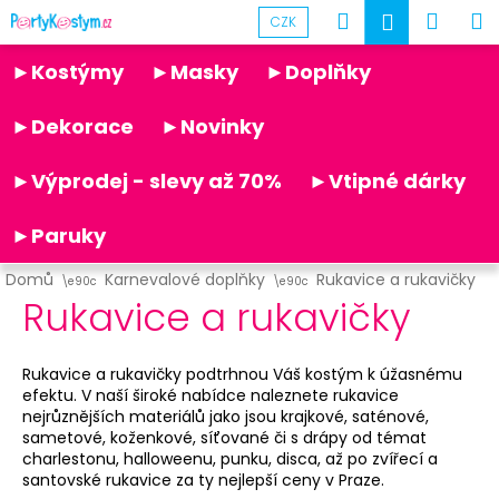
K
Přejít
Hledat
Náku
M
Přihlášen
CZK
na
o
obsah
Partykostym.cz - online
Zpět
Zpět
košík
š
►Kostýmy
►Masky
►Doplňky
í
C
k
►Dekorace
►Novinky
o
p
►Výprodej - slevy až 70%
►Vtipné dárky
o
t
►Paruky
ř
Domů
Karnevalové doplňky
Rukavice a rukavičky
e
Rukavice a rukavičky
b
u
Rukavice a rukavičky podtrhnou Váš kostým k úžasnému
j
efektu. V naší široké nabídce naleznete rukavice
e
nejrůznějších materiálů jako jsou
krajkové, saténové,
t
sametové, koženkové, síťované či s drápy
od témat
charlestonu, halloweenu, punku, disca, až po zvířecí a
e
santovské rukavice za ty nejlepší ceny v Praze.
n