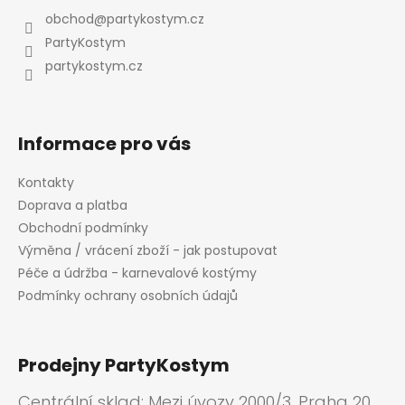
p
a
obchod
@
partykostym.cz
r
t
v
PartyKostym
í
k
partykostym.cz
y
v
ý
p
Informace pro vás
i
s
Kontakty
u
Doprava a platba
Obchodní podmínky
Výměna / vrácení zboží - jak postupovat
Péče a údržba - karnevalové kostýmy
Podmínky ochrany osobních údajů
Prodejny PartyKostym
Centrální sklad: Mezi úvozy 2000/3, Praha 20