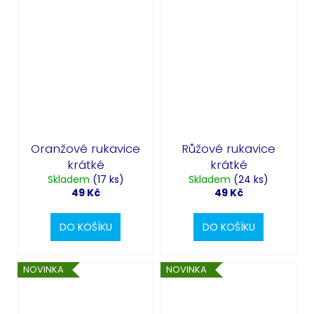
Oranžové rukavice
Růžové rukavice
krátké
krátké
Skladem
(17 ks)
Skladem
(24 ks)
49 Kč
49 Kč
DO KOŠÍKU
DO KOŠÍKU
Odeslat
NOVINKA
NOVINKA
Powered by chaterimo