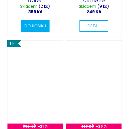
ďábel
černé se
Skladem
(2 ks)
Skladem
šněrováním
(9 ks)
359 Kč
249 Kč
DO KOŠÍKU
DETAIL
TIP
369 KČ
–21 %
149 KČ
–26 %