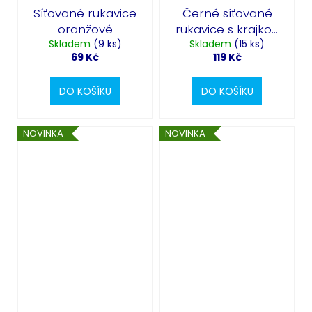
Síťované rukavice
Černé síťované
oranžové
rukavice s krajkou
Skladem
(9 ks)
Skladem
- kříže
(15 ks)
69 Kč
119 Kč
DO KOŠÍKU
DO KOŠÍKU
NOVINKA
NOVINKA