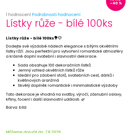
č
–40 %
u
j
Průměrné
1 hodnocení
Podrobnosti hodnocení
Lístky růže - bílé 100ks
e
hodnocení
produktu
m
je
e
5,0
Lístky růže - bílé 100ks💐🤍
z
Dodejte své výzdobě nádech elegance s bílými okvětními
5
TYČKA
lístky růží. Jsou perfektní pro vytvoření romantické atmosféry
hvězdiček.
NA
a krásně doplní svatební i slavnostní dekorace.
BALONEK
Sada obsahuje 100 dekoračních lístků
-
Jemný vzhled okvětních lístků růže
TYČKY
Ideální pro zdobení stolů, svatebních cest, dárků i
K
květinových aranžmá
BALÓNKŮM
Skvělý doplněk romantické i minimalistické výzdoby
3
Kč
Tato dekorace je vhodná na svatby, výročí, zásnubní oslavy,
Původně:
křtiny, focení i další slavnostní události. 🌿
5
Barva: bílá
Kč
Můžeme doručit do:
7.8.2026