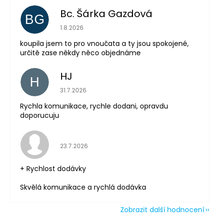
Bc. Šárka Gazdová
BG
Hodnocení obchodu je 5 z 5 hvězdiček.
1.8.2026
koupila jsem to pro vnoučata a ty jsou spokojené,
Odeslat
určitě zase někdy něco objednáme
Powered by chaterimo
HJ
H
Hodnocení obchodu je 5 z 5 hvězdiček.
31.7.2026
Rychla komunikace, rychle dodani, opravdu
doporucuju
Hodnocení obchodu je 5 z 5 hvězdiček.
23.7.2026
+ Rychlost dodávky
Skvělá komunikace a rychlá dodávka
Zobrazit další hodnocení