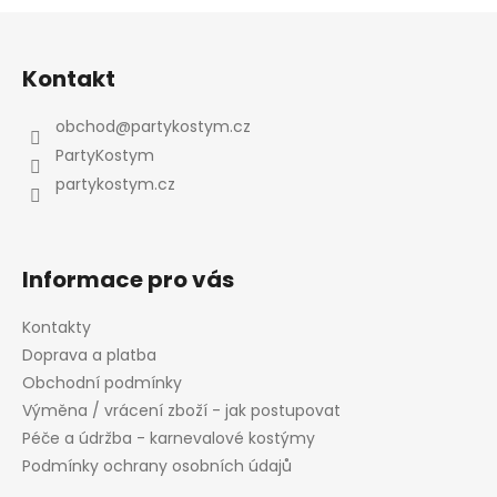
Z
á
Kontakt
p
a
obchod
@
partykostym.cz
t
PartyKostym
í
partykostym.cz
Informace pro vás
Kontakty
Doprava a platba
Obchodní podmínky
Výměna / vrácení zboží - jak postupovat
Péče a údržba - karnevalové kostýmy
Podmínky ochrany osobních údajů