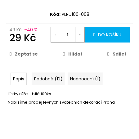
Kód:
PLRD100-008
49 Kč
–40 %
29 Kč
DO KOŠÍKU
Zeptat se
Hlídat
Sdílet
Popis
Podobné (12)
Hodnocení (1)
Lístky růže - bílé 100ks
Nabízíme prodej levných svatebních dekorací Praha
Vázací stuha saténová 25m
10 Kč
- bílá
DO KOŠÍKU