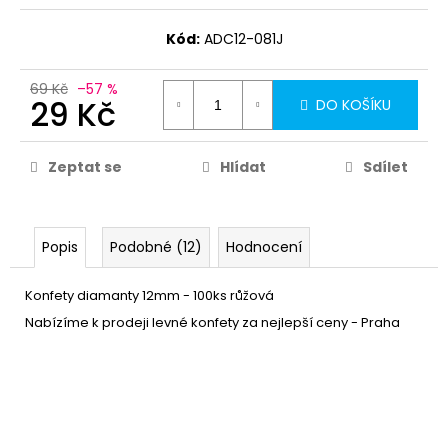
Kód:
ADC12-081J
69 Kč
–57 %
29 Kč
DO KOŠÍKU
Zeptat se
Hlídat
Sdílet
Popis
Podobné (12)
Hodnocení
Konfety diamanty 12mm - 100ks růžová
Nabízíme k prodeji levné konfety za nejlepší ceny - Praha
Papírový talířek růžový 6ks -
49 Kč
narozeniny
DO KOŠÍKU
Skladem
(20 ks)