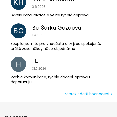
KH
Hodnocení obchodu je 5 z 5 hvězdiček.
3.8.2026
Odeslat
Skvělá komunikace a velmi rychlá doprava
Powered by chaterimo
Bc. Šárka Gazdová
BG
Hodnocení obchodu je 5 z 5 hvězdiček.
1.8.2026
koupila jsem to pro vnoučata a ty jsou spokojené,
určitě zase někdy něco objednáme
HJ
H
Hodnocení obchodu je 5 z 5 hvězdiček.
31.7.2026
Rychla komunikace, rychle dodani, opravdu
doporucuju
Zobrazit další hodnocení
Z
á