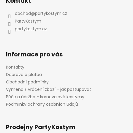
Kontakt
p
a
obchod
@
partykostym.cz
t
PartyKostym
í
partykostym.cz
Informace pro vás
Kontakty
Doprava a platba
Obchodní podmínky
Výměna / vrácení zboží - jak postupovat
Péče a údržba - karnevalové kostýmy
Podmínky ochrany osobních údajů
Prodejny PartyKostym