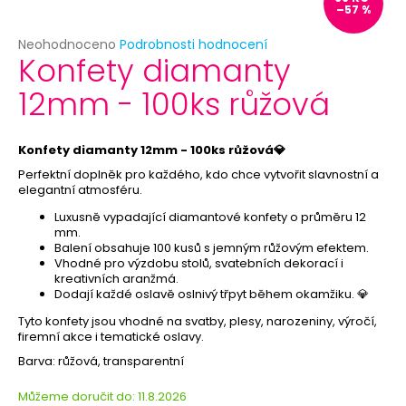
č
–57 %
u
j
Průměrné
Neohodnoceno
Podrobnosti hodnocení
Konfety diamanty
e
hodnocení
produktu
m
12mm - 100ks růžová
je
e
0,0
z
5
Konfety diamanty 12mm - 100ks růžová💎
SKLENĚNÁ
hvězdiček.
LAHVIČKA
Perfektní doplněk pro každého, kdo chce vytvořit slavnostní a
S
elegantní atmosféru.
KORKEM
Luxusně vypadající diamantové konfety o průměru 12
7
mm.
Kč
Balení obsahuje 100 kusů s jemným růžovým efektem.
Původně:
Vhodné pro výzdobu stolů, svatebních dekorací i
12
kreativních aranžmá.
Kč
Dodají každé oslavě oslnivý třpyt během okamžiku. 💎
Tyto konfety jsou vhodné na svatby, plesy, narozeniny, výročí,
firemní akce i tematické oslavy.
Barva: růžová, transparentní
Můžeme doručit do:
11.8.2026