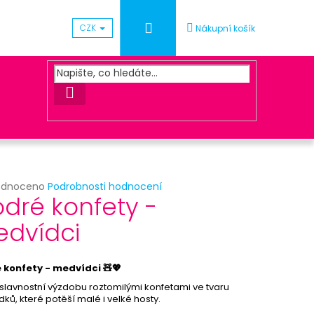
Přihlášení
CZK
Nákupní košík
HLEDAT
rné
odnoceno
Podrobnosti hodnocení
Následující
dré konfety -
cení
ktu
dvídci
ACOVÁNÍ OBJEDNÁVKY
 konfety - medvídci 🧸💖
ček.
 slavnostní výzdobu roztomilými konfetami ve tvaru
ků, které potěší malé i velké hosty.