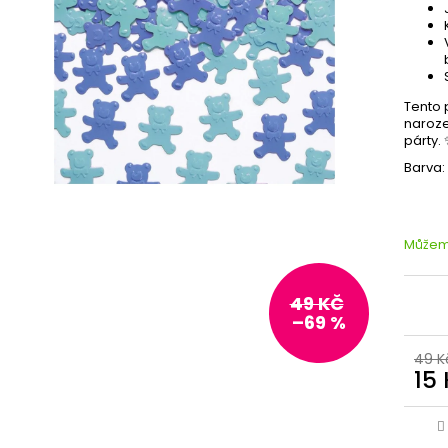
Tento 
naroze
párty.
Barva
Můžeme
49 KČ
–69 %
49 K
15