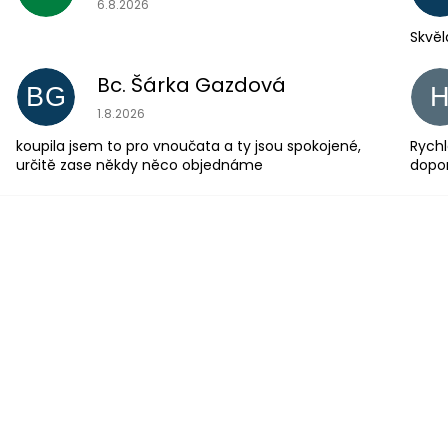
6.8.2026
Skvěl
Bc. Šárka Gazdová
BG
Hodnocení obchodu je 5 z 5 hvězdiček.
1.8.2026
koupila jsem to pro vnoučata a ty jsou spokojené,
Rychl
určitě zase někdy něco objednáme
dopo