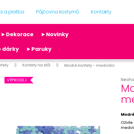
a a platba
Půjčovna kostymů
Kontakty
Co potřebujete najít?
►Dekorace
►Novinky
Doporučujeme
 dárky
►Paruky
nfety
Kontety na stůl
Modré konfety - medvídci
Průmě
Neoh
VÝPRODEJ
Mo
hodno
produ
me
je
BÍLÝ VĚJÍŘ - PAPÍROVÝ
PRIORITNÍ ZPR
0,0
39 Kč
29 Kč
z
Původně:
69 Kč
5
Modré
hvězdi
Oživte
medvíd