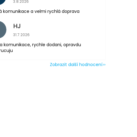
3.8.2026
á komunikace a velmi rychlá doprava
HJ
H
Hodnocení obchodu je 5 z 5 hvězdiček.
31.7.2026
a komunikace, rychle dodani, opravdu
rucuju
Zobrazit další hodnocení