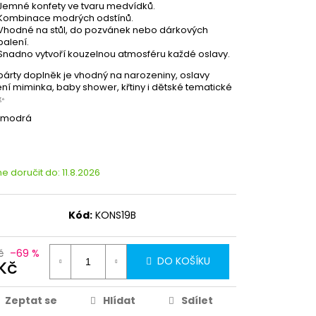
Jemné konfety ve tvaru medvídků.
Kombinace modrých odstínů.
Vhodné na stůl, do pozvánek nebo dárkových
balení.
Snadno vytvoří kouzelnou atmosféru každé oslavy.
párty doplněk je vhodný na narozeniny, oslavy
ní miminka, baby shower, křtiny i dětské tematické
 ✨
: modrá
 doručit do:
11.8.2026
Kód:
KONS19B
č
–69 %
DO KOŠÍKU
 Kč
Zeptat se
Hlídat
Sdílet