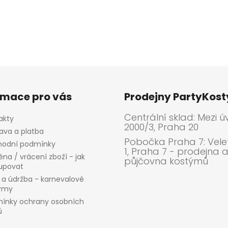
rmace pro vás
Prodejny PartyKos
Centrální sklad: Mezi ú
akty
2000/3, Praha 20
ava a platba
Pobočka Praha 7: Velet
odní podmínky
1, Praha 7 - prodejna 
na / vrácení zboží - jak
půjčovna kostýmů
upovat
 a údržba - karnevalové
ýmy
ínky ochrany osobních
ů