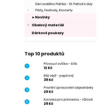
Den svatého Patrika - St. Patrick’s day
Párty, Festivaly, Koncerty
►Novinky
Obalový materiál
Dárkové poukazy
–
Top 10 produktů
Plovoucí svíčka - bílá
12 Kč
–
Bílý vějíř - papírový
39 Kč
Prioritní zpracování objednávky
29 Kč
Korunka pro princeznu - růžová
29 Kč