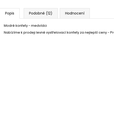
Popis
Podobné (12)
Hodnocení
Modré konfety - medvídci
Nabízíme k prodeji levné vystřelovací konfety za nejlepší ceny - P
Dortová svíčka modrá - číslo 3
Skladem
(29 ks)
34 %
Fontána dortová 12cm
Skladem
(více jak100 ks)