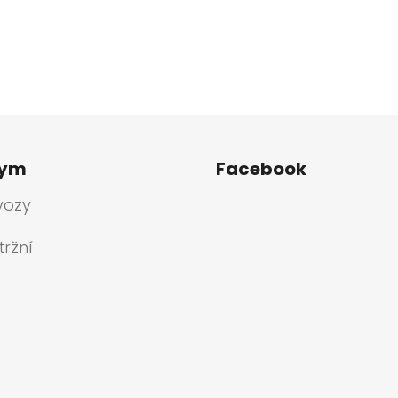
tym
Facebook
vozy
ržní
a