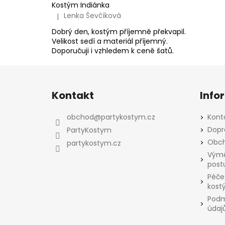
Kostým Indiánka
Lenka Ševčíková
|
Hodnocení produktu je 5 z 5 hvězdiček.
Dobrý den, kostým příjemně překvapil.
Velikost sedí a materiál příjemný.
Doporučuji i vzhledem k ceně šatů.
Z
á
Kontakt
Info
p
a
obchod
@
partykostym.cz
Kont
t
Dopr
PartyKostym
í
Obch
partykostym.cz
Výmě
post
Péče
kost
Podm
údaj