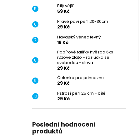
Bílý vějíř
59 Kč
Pravé paví peří 20-30cm
29 Kč
Havajský věnec levný
18 Kč
Papírové talířky hvězda 6ks -
růžové zlato - rozlučka se
svobodou - sleva
29 Kč
Čelenka pro princeznu
29 Kč
Pštrosí peří 25 cm - bílé
29 Kč
Poslední hodnocení
produktů