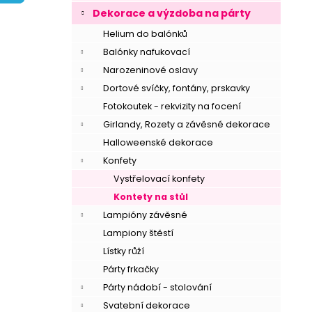
í
Dekorace a výzdoba na párty
p
Helium do balónků
a
Balónky nafukovací
n
Narozeninové oslavy
e
Dortové svíčky, fontány, prskavky
l
Fotokoutek - rekvizity na focení
Girlandy, Rozety a závěsné dekorace
Halloweenské dekorace
Konfety
Vystřelovací konfety
Kontety na stůl
Lampióny závěsné
Lampiony štěstí
Lístky růží
Párty frkačky
Párty nádobí - stolování
Svatební dekorace