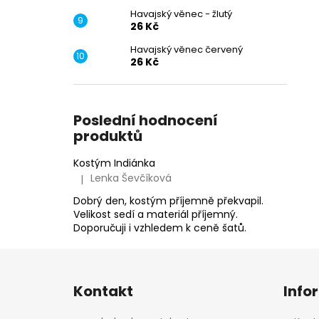
Havajský věnec - žlutý
26 Kč
Havajský věnec červený
26 Kč
Poslední hodnocení
produktů
Kostým Indiánka
Lenka Ševčíková
|
Hodnocení produktu je 5 z 5 hvězdiček.
Dobrý den, kostým příjemně překvapil.
Velikost sedí a materiál příjemný.
Doporučuji i vzhledem k ceně šatů.
Z
á
Kontakt
Info
p