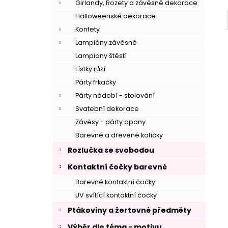
Girlandy, Rozety a závěsné dekorace
Halloweenské dekorace
Konfety
Lampióny závěsné
Lampiony štěstí
Lístky růží
Párty frkačky
Párty nádobí - stolování
Svatební dekorace
Závěsy - párty opony
Barevné a dřevěné kolíčky
Rozlučka se svobodou
Kontaktní čočky barevné
Barevné kontaktní čočky
UV svítící kontaktní čočky
–
Ptákoviny a žertovné předměty
Výběr dle téma - motivu