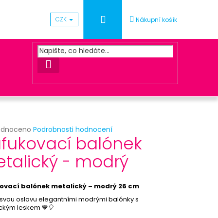
Přihlášení
CZK
Nákupní košík
HLEDAT
rné
odnoceno
Podrobnosti hodnocení
Následující
fukovací balónek
cení
ktu
talický - modrý
UNA ZLATÁ
ovací balónek metalický – modrý 26 cm
ček.
 svou oslavu elegantními modrými balónky s
ckým leskem 💙🎈