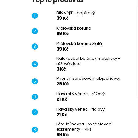
Top 10 produktů
Bílý vějíř - papírový
39 Kč
Královská koruna
59 Kč
Královská koruna zlatá
39 Kč
Nafukovací balónek metalický -
růžové zlato
3 Kč
Prioritní zpracování objednávky
29 Kč
Havajský věnec - růžový
21 Kč
Havajský věnec - fialový
21 Kč
Létající hovna - vystřelovací
exkrementy – 4ks
69 Kč