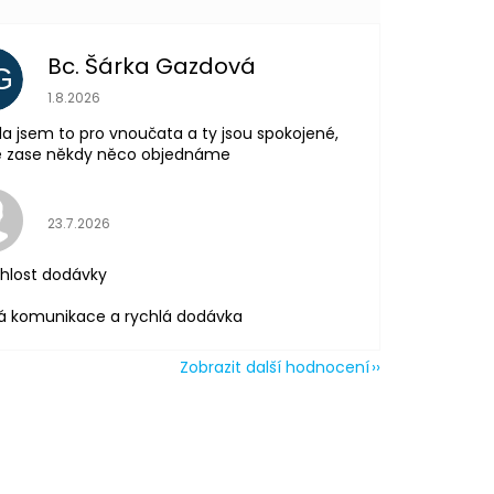
Bc. Šárka Gazdová
G
Hodnocení obchodu je 5 z 5 hvězdiček.
1.8.2026
la jsem to pro vnoučata a ty jsou spokojené,
tě zase někdy něco objednáme
Hodnocení obchodu je 5 z 5 hvězdiček.
23.7.2026
hlost dodávky
á komunikace a rychlá dodávka
Zobrazit další hodnocení