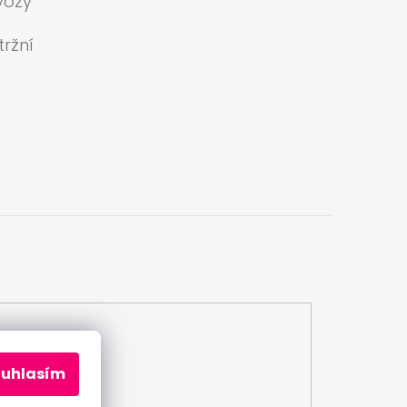
vozy
ržní
a
ouhlasím