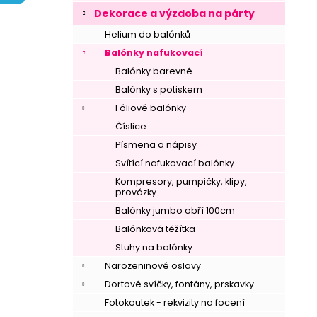
í
Dekorace a výzdoba na párty
p
Helium do balónků
a
Balónky nafukovací
n
Balónky barevné
e
Balónky s potiskem
l
Fóliové balónky
Číslice
Písmena a nápisy
Svítící nafukovací balónky
Kompresory, pumpičky, klipy,
provázky
Balónky jumbo obří 100cm
Balónková těžítka
Stuhy na balónky
Narozeninové oslavy
Dortové svíčky, fontány, prskavky
Fotokoutek - rekvizity na focení