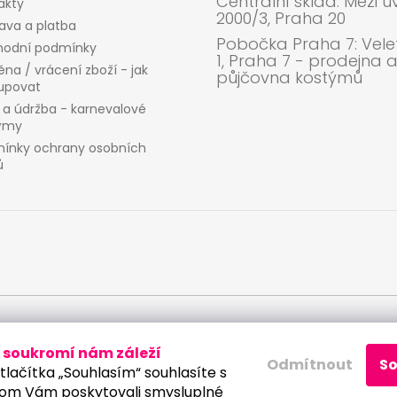
Centrální sklad: Mezi ú
akty
2000/3, Praha 20
ava a platba
Pobočka Praha 7: Velet
odní podmínky
1, Praha 7 - prodejna 
na / vrácení zboží - jak
půjčovna kostýmů
upovat
 a údržba - karnevalové
ýmy
ínky ochrany osobních
ů
 osobních údajů
soukromí nám záleží
Odmítnout
S
tlačítka „Souhlasím“ souhlasíte s
om Vám poskytovali smysluplné