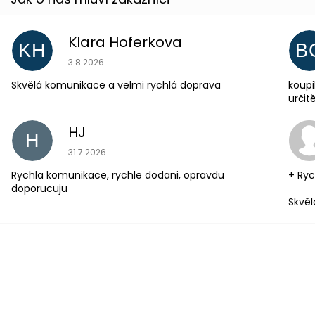
Klara Hoferkova
KH
B
Hodnocení obchodu je 5 z 5 hvězdiček.
3.8.2026
Skvělá komunikace a velmi rychlá doprava
koupi
urči
HJ
H
Hodnocení obchodu je 5 z 5 hvězdiček.
31.7.2026
Rychla komunikace, rychle dodani, opravdu
+ Ryc
doporucuju
Skvěl