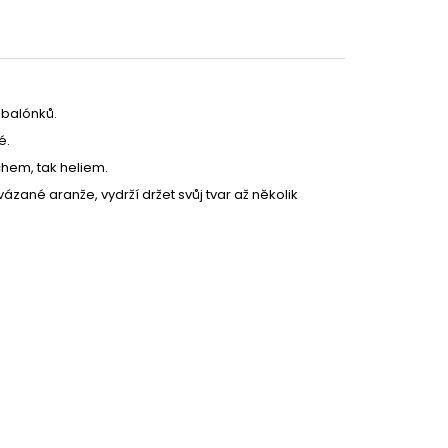
 balónků.
Partykostym.cz - online
é.
hem, tak heliem.
zané aranže, vydrží držet svůj tvar až několik
299 Kč
DETAIL
29 Kč