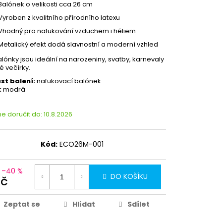
Balónek o velikosti cca 26 cm
Vyroben z kvalitního přírodního latexu
Vhodný pro nafukování vzduchem i héliem
Metalický efekt dodá slavnostní a moderní vzhled
alónky jsou ideální na narozeniny, svatby, karnevaly
vé večírky.
st balení:
nafukovací balónek
:
modrá
 doručit do:
10.8.2026
Kód:
ECO26M-001
–40 %
DO KOŠÍKU
Kč
Zeptat se
Hlídat
Sdílet