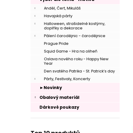
Anděl, Čert, Mikuláš
Havajská párty
Halloween, strašidelné kostýmy,
doplňky a dekorace
–
Pálení čarodějnic - čarodějnice
Prague Pride
Squid Game - Hra na oliheň
Oslava nového roku - Happy New
Year
Den svatého Patrika - St. Patrick’s day
Párty, Festivaly, Koncerty
►Novinky
Obalový materiál
Dárkové poukazy
–