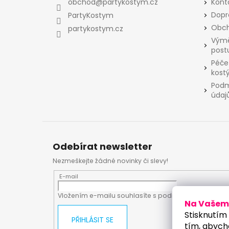
a
obchod
@
partykostym.cz
Kont
t
Dopr
PartyKostym
í
Obch
partykostym.cz
Výmě
post
Péče
kost
Podm
údaj
Odebírat newsletter
Nezmeškejte žádné novinky či slevy!
E-mail
Vložením e-mailu souhlasíte s
podmínkami ochrany
Na Vašem 
Stisknutím 
PŘIHLÁSIT SE
tím, abych