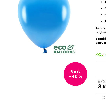
Tyto b
i stylo
Součá
Barva
Můžeme
5 KČ
–40 %
5 Kč
3 