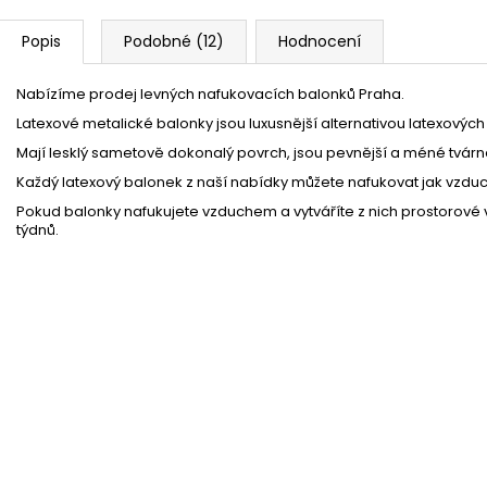
Popis
Podobné (12)
Hodnocení
Nabízíme prodej levných nafukovacích balonků Praha.
Latexové metalické balonky jsou luxusnější alternativou latexových
Mají lesklý sametově dokonalý povrch, jsou pevnější a méné tvárn
Každý latexový balonek z naší nabídky můžete nafukovat jak vzduc
Pokud balonky nafukujete vzduchem a vytváříte z nich prostorové vá
týdnů.
Retro legíny zlaté 80. léta
Momentálně nedostupné
26 %
Párty frkačka zlatá - 6ks