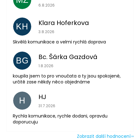
Hodnocení obchodu je 5 z 5 hvězdiček.
6.8.2026
Klara Hoferkova
KH
Hodnocení obchodu je 5 z 5 hvězdiček.
3.8.2026
Odeslat
Skvělá komunikace a velmi rychlá doprava
Powered by chaterimo
Bc. Šárka Gazdová
BG
Hodnocení obchodu je 5 z 5 hvězdiček.
1.8.2026
koupila jsem to pro vnoučata a ty jsou spokojené,
určitě zase někdy něco objednáme
HJ
H
Hodnocení obchodu je 5 z 5 hvězdiček.
31.7.2026
Rychla komunikace, rychle dodani, opravdu
doporucuju
Zobrazit další hodnocení