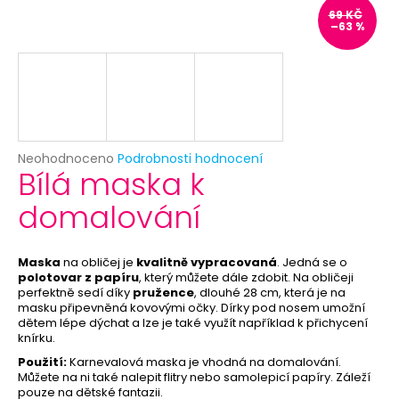
č
69 KČ
u
–63 %
j
e
m
e
SKLENĚNÁ
Průměrné
Neohodnoceno
Podrobnosti hodnocení
LAHVIČKA
Bílá maska k
hodnocení
S
produktu
KORKEM
domalování
je
7
0,0
Kč
z
Původně:
5
Maska
na obličej je
kvalitně vypracovaná
. Jedná se o
12
hvězdiček.
polotovar z papíru
, který můžete dále zdobit. Na obličeji
Kč
perfektně sedí díky
pružence
, dlouhé 28 cm, která je na
masku připevněná kovovými očky. Dírky pod nosem umožní
dětem lépe dýchat a lze je také využít například k přichycení
knírku.
Použití:
Karnevalová maska je vhodná na domalování.
Můžete na ni také nalepit flitry nebo samolepicí papíry. Záleží
pouze na dětské fantazii.