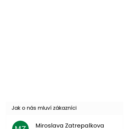
Zlatý make-up - líčící tužka
39 Kč
DO KOŠÍKU
Skladem
(15 ks)
Stříbrný make-up - líčící
39 Kč
tužka
DO KOŠÍKU
Skladem
(10 ks)
Zelený make-up - líčící
39 Kč
tužka
DO KOŠÍKU
Skladem
(31 ks)
Miroslava Zatrepalkova
MZ