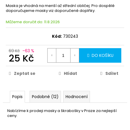
Maska je vhodná na menší až střední obličej. Pro dospělé
doporučujeme masky viz doporučené doplňky.
Můžeme doručit do:
11.8.2026
Kód:
730243
69 Kč
–63 %
25 Kč
DO KOŠÍKU
Zeptat se
Hlídat
Sdílet
Popis
Podobné (12)
Hodnocení
Nabízíme k prodeji masky a škrabošky v Praze za nejlepší
ceny.