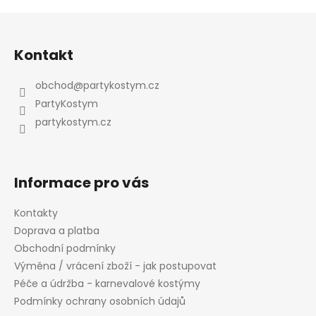
Z
á
Kontakt
p
a
obchod
@
partykostym.cz
t
PartyKostym
í
partykostym.cz
Informace pro vás
Kontakty
Doprava a platba
Obchodní podmínky
Výměna / vrácení zboží - jak postupovat
Péče a údržba - karnevalové kostýmy
Podmínky ochrany osobních údajů