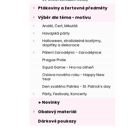
Ptákoviny a žertovné předměty
Výběr dle téma - motivu
Anděl, Čert, Mikuláš
Havajská párty
Halloween, strašidelné kostýmy,
doplňky a dekorace
Pálení čarodějnic - čarodějnice
–
Prague Pride
Squid Game - Hra na oliheň
Oslava nového roku - Happy New
Year
Den svatého Patrika - St. Patrick’s day
Párty, Festivaly, Koncerty
–
►Novinky
Obalový materiál
Dárkové poukazy