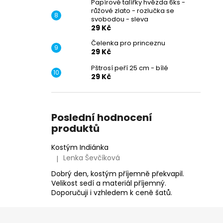
Papírové talířky hvězda 6ks -
růžové zlato - rozlučka se
svobodou - sleva
29 Kč
Čelenka pro princeznu
29 Kč
Pštrosí peří 25 cm - bílé
29 Kč
Poslední hodnocení
produktů
Kostým Indiánka
Lenka Ševčíková
|
Hodnocení produktu je 5 z 5 hvězdiček.
Dobrý den, kostým příjemně překvapil.
Velikost sedí a materiál příjemný.
Doporučuji i vzhledem k ceně šatů.
Z