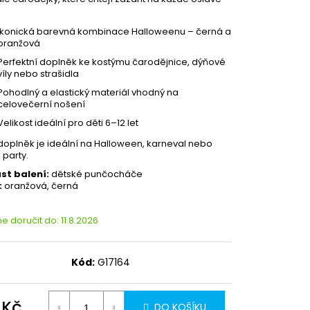
Ikonická barevná kombinace Halloweenu – černá a
oranžová
Perfektní doplněk ke kostýmu čarodějnice, dýňové
víly nebo strašidla
Pohodlný a elastický materiál vhodný na
celovečerní nošení
Velikost ideální pro děti 6–12 let
doplněk je ideální na Halloween, karneval nebo
 party.
st balení:
dětské punčocháče
:
oranžová, černá
 doručit do:
11.8.2026
Kód:
G17164
 Kč
DO KOŠÍKU