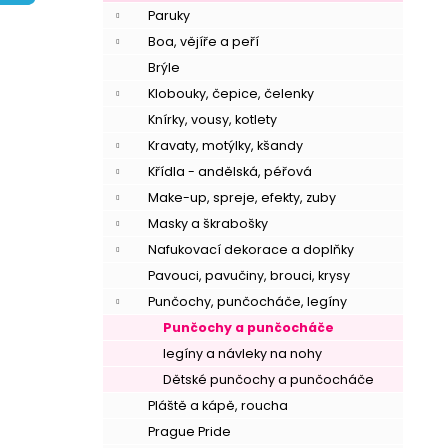
í
Paruky
p
Boa, vějíře a peří
a
Brýle
n
Klobouky, čepice, čelenky
e
Knírky, vousy, kotlety
l
Kravaty, motýlky, kšandy
Křídla - andělská, péřová
Make-up, spreje, efekty, zuby
Masky a škrabošky
Nafukovací dekorace a doplňky
Pavouci, pavučiny, brouci, krysy
Punčochy, punčocháče, legíny
Punčochy a punčocháče
legíny a návleky na nohy
Dětské punčochy a punčocháče
Pláště a kápě, roucha
Prague Pride