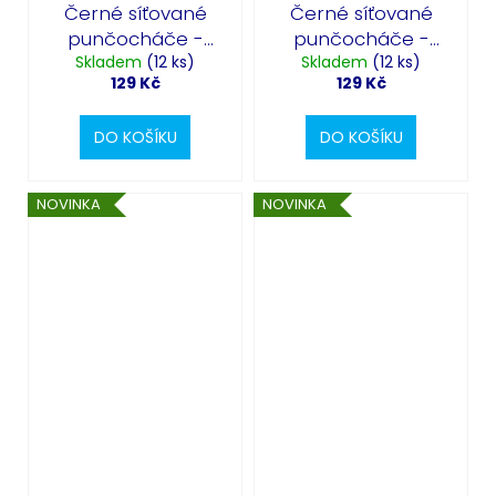
Černé síťované
Černé síťované
punčocháče -
punčocháče -
Skladem
lebky
(12 ks)
Skladem
dýně
(12 ks)
129 Kč
129 Kč
DO KOŠÍKU
DO KOŠÍKU
NOVINKA
NOVINKA