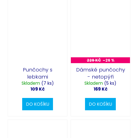
229 KČ
–26 %
Punčochy s
Dámské punčochy
lebkami
- netopýři
Skladem
(7 ks)
Skladem
(5 ks)
109 Kč
169 Kč
DO KOŠÍKU
DO KOŠÍKU