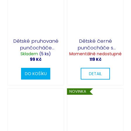
Dětské pruhované
Dětské černé
punčocháče
punčocháče s
fialovo-černé
Skladem
(5 ks)
Momentálně nedostupné
dýněmi
99 Kč
119 Kč
DO KOŠÍKU
DETAIL
NOVINKA