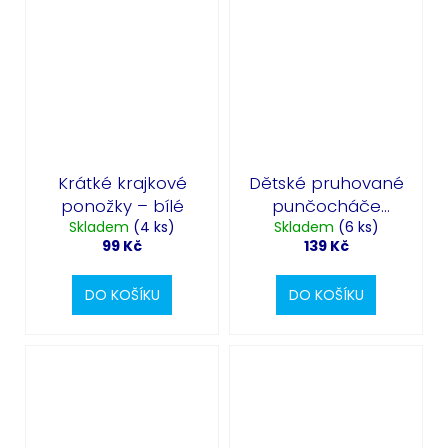
Krátké krajkové
Dětské pruhované
ponožky – bílé
punčocháče
Skladem
(4 ks)
černo-růžové
Skladem
(6 ks)
99 Kč
139 Kč
DO KOŠÍKU
DO KOŠÍKU