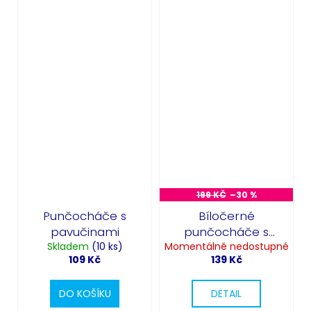
199 KČ
–30 %
Punčocháče s
Bíločerné
pavučinami
punčocháče s
Skladem
(10 ks)
Momentálně nedostupné
pruhy
109 Kč
139 Kč
DO KOŠÍKU
DETAIL