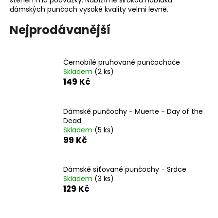
dámských punčoch vysoké kvality velmi levně.
a
j
Nejprodávanější
í
t
?
Černobílé pruhované punčocháče
Skladem
(2 ks)
149 Kč
Dámské punčochy - Muerte - Day of the
HLEDAT
Dead
Skladem
(5 ks)
99 Kč
D
o
Dámské síťované punčochy - Srdce
p
Skladem
(3 ks)
o
129 Kč
r
u