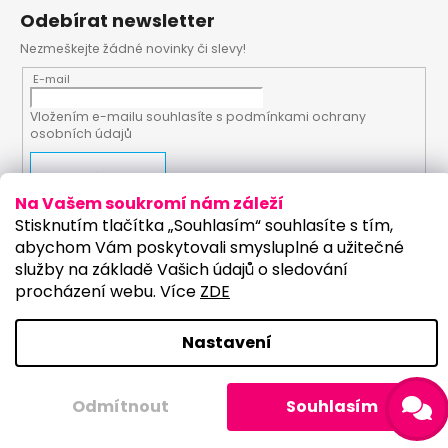
Odebírat newsletter
Nezmeškejte žádné novinky či slevy!
E-mail
Vložením e-mailu souhlasíte s
podmínkami ochrany
osobních údajů
PŘIHLÁSIT SE
Na Vašem soukromí nám záleží
Stisknutím tlačítka „Souhlasím“ souhlasíte s tím,
abychom Vám poskytovali smysluplné a užitečné
služby na základě Vašich údajů o sledování
Vytvořil Shoptet
Upravilo studio:
procházení webu. Více
ZDE
Copyright 2026
PartyKostym.cz
. Všechna práva
vyhrazena.
Upravit nastavení cookies
Nastavení
Sleva 100 Kč na
Odmítnout
Souhlasím
ANO
NE
první nákup?