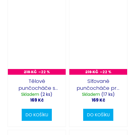
219 KČ
–22 %
219 KČ
–22 %
Tělové
Síťované
punčocháče s
punčocháče pro
Skladem
pavouky
(2 ks)
Skladem
plnoštíhlé
(17 ks)
169 Kč
169 Kč
DO KOŠÍKU
DO KOŠÍKU
Odeslat
Powered by chaterimo