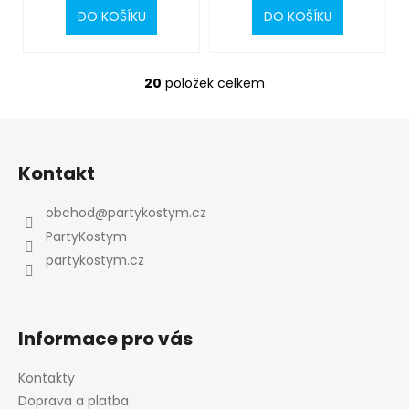
DO KOŠÍKU
DO KOŠÍKU
20
položek celkem
O
v
l
Z
á
á
d
Kontakt
p
a
a
c
obchod
@
partykostym.cz
t
í
PartyKostym
p
í
partykostym.cz
r
v
k
y
Informace pro vás
v
ý
Kontakty
p
Doprava a platba