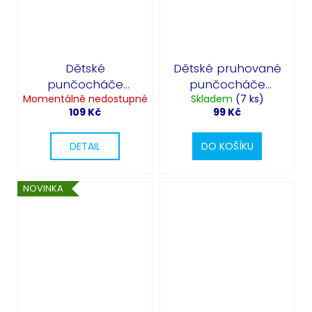
Dětské
Dětské pruhované
punčocháče
punčocháče
Momentálně nedostupné
zelené
oranžovo-černé
Skladem
(7 ks)
109 Kč
99 Kč
DETAIL
DO KOŠÍKU
NOVINKA