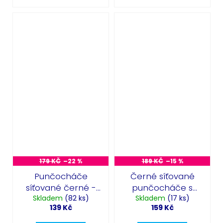
179 KČ
–22 %
189 KČ
–15 %
Punčocháče
Černé síťované
síťované černé -
punčocháče s
Skladem
XL
(82 ks)
Skladem
velkými oky
(17 ks)
139 Kč
159 Kč