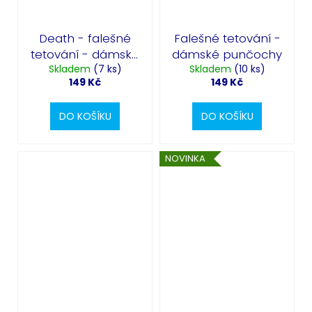
Death - falešné
Falešné tetování -
tetování - dámské
dámské punčochy
Skladem
punčochy
(7 ks)
Skladem
(10 ks)
149 Kč
149 Kč
DO KOŠÍKU
DO KOŠÍKU
NOVINKA