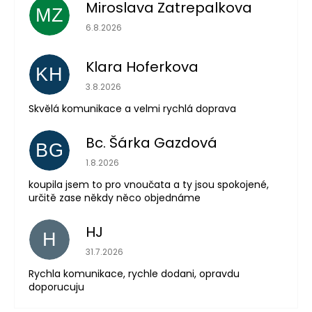
Miroslava Zatrepalkova
MZ
Hodnocení obchodu je 5 z 5 hvězdiček.
6.8.2026
Klara Hoferkova
KH
Hodnocení obchodu je 5 z 5 hvězdiček.
3.8.2026
Skvělá komunikace a velmi rychlá doprava
Bc. Šárka Gazdová
BG
Hodnocení obchodu je 5 z 5 hvězdiček.
1.8.2026
Odeslat
koupila jsem to pro vnoučata a ty jsou spokojené,
určitě zase někdy něco objednáme
Powered by chaterimo
HJ
H
Hodnocení obchodu je 5 z 5 hvězdiček.
31.7.2026
Rychla komunikace, rychle dodani, opravdu
doporucuju