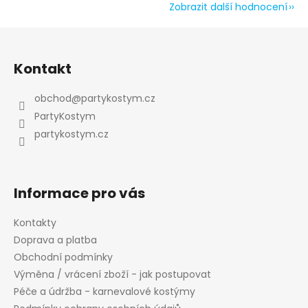
Zobrazit další hodnocení
Z
á
Kontakt
p
a
obchod
@
partykostym.cz
t
PartyKostym
í
partykostym.cz
Informace pro vás
Kontakty
Doprava a platba
Obchodní podmínky
Výměna / vrácení zboží - jak postupovat
Péče a údržba - karnevalové kostýmy