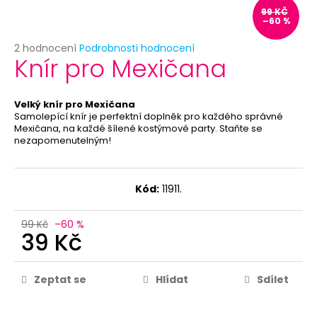
č
99 KČ
u
–60 %
j
e
Průměrné
2 hodnocení
Podrobnosti hodnocení
Knír pro Mexičana
hodnocení
m
produktu
e
je
5,0
Velký knír pro Mexičana
z
Samolepící knír je perfektní doplněk pro každého správné
BULLSHIT
5
Mexičana, na každé šílené kostýmové party. Staňte se
-
nezapomenutelným!
hvězdiček.
MLUVÍCÍ
TLAČÍTKO
119
Kč
Kód:
11911.
99 Kč
–60 %
39 Kč
Zeptat se
Hlídat
Sdílet