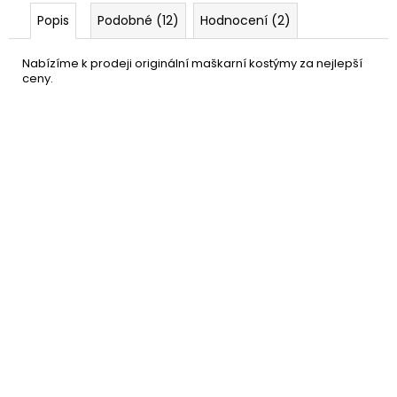
Popis
Podobné (12)
Hodnocení (2)
Nabízíme k prodeji originální maškarní kostýmy za nejlepší
ceny.
Sombréro - barevné
139 Kč
mexické
DO KOŠÍKU
Skladem
(4 ks)
–30 %
Knír Mexičan
59 Kč
DO KOŠÍKU
Skladem
(13 ks)
–40 %
Paruka GUY hnědá
359 Kč
DO KOŠÍKU
Skladem
(5 ks)
–10 %