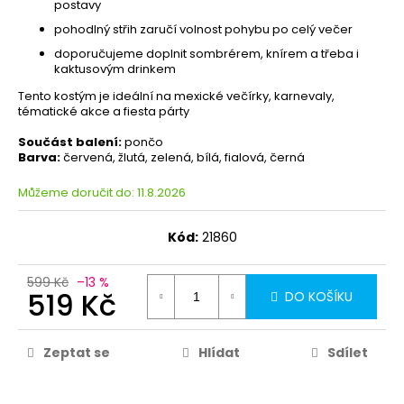
postavy
pohodlný střih zaručí volnost pohybu po celý večer
doporučujeme doplnit sombrérem, knírem a třeba i
kaktusovým drinkem
Tento kostým je ideální na mexické večírky, karnevaly,
tématické akce a fiesta párty
Součást balení:
pončo
Barva:
červená, žlutá, zelená, bílá, fialová, černá
Můžeme doručit do:
11.8.2026
Kód:
21860
599 Kč
–13 %
519 Kč
DO KOŠÍKU
Zeptat se
Hlídat
Sdílet