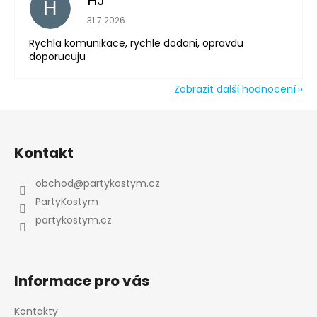
HJ
H
Hodnocení obchodu je 5 z 5 hvězdiček.
31.7.2026
Rychla komunikace, rychle dodani, opravdu
doporucuju
Zobrazit další hodnocení
Z
á
Kontakt
p
a
obchod
@
partykostym.cz
t
PartyKostym
í
partykostym.cz
Informace pro vás
Kontakty