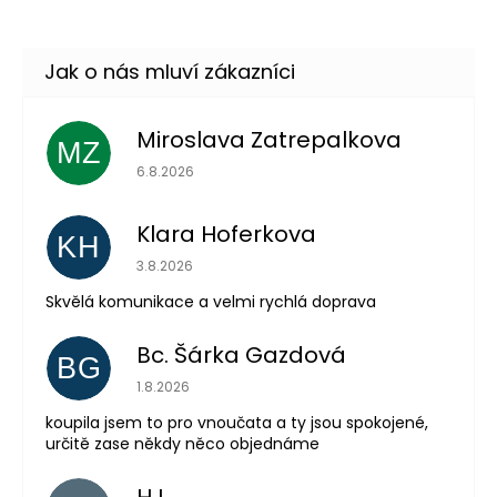
Miroslava Zatrepalkova
MZ
Hodnocení obchodu je 5 z 5 hvězdiček.
6.8.2026
Klara Hoferkova
Odeslat
KH
Hodnocení obchodu je 5 z 5 hvězdiček.
3.8.2026
Powered by chaterimo
Skvělá komunikace a velmi rychlá doprava
Bc. Šárka Gazdová
BG
Hodnocení obchodu je 5 z 5 hvězdiček.
1.8.2026
koupila jsem to pro vnoučata a ty jsou spokojené,
určitě zase někdy něco objednáme