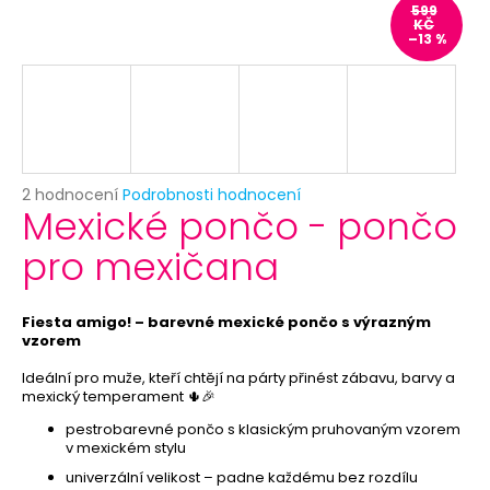
č
599
u
KČ
–13 %
j
e
m
e
NAFUKOVACÍ
Průměrné
2 hodnocení
Podrobnosti hodnocení
BALÓNEK
Mexické pončo - pončo
hodnocení
-
produktu
BRIDE
pro mexičana
je
TO
5,0
BE
z
-
ROZLUČKA
5
Fiesta amigo! – barevné mexické pončo s výrazným
SE
hvězdiček.
vzorem
SVOBODOU
Ideální pro muže, kteří chtějí na párty přinést zábavu, barvy a
9
mexický temperament 🌵🎉
Kč
Původně:
pestrobarevné pončo s klasickým pruhovaným vzorem
19
v mexickém stylu
Kč
univerzální velikost – padne každému bez rozdílu