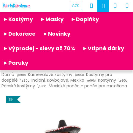
K
Přejít
Hledat
Náku
M
Přihlášen
CZK
na
o
obsah
Partykostym.cz - online
Zpět
Zpět
košík
š
►Kostýmy
►Masky
►Doplňky
í
C
k
►Dekorace
►Novinky
o
p
►Výprodej - slevy až 70%
►Vtipné dárky
o
t
►Paruky
ř
Domů
Karnevalové kostýmy
Kostýmy pro
e
dospělé
Indiáni, Kovbojové, Mexiko
Kostýmy
b
Pánské kostýmy
Mexické pončo - pončo pro mexičana
u
TIP
j
e
t
e
n