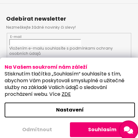
Odebírat newsletter
Nezmeškejte žádné novinky či slevy!
E-mail
Vložením e-mailu souhlasíte s
podmínkami ochrany
osobních údajů
Na Vašem soukromí nám záleží
PŘIHLÁSIT SE
Stisknutím tlačítka „Souhlasím“ souhlasíte s tím,
abychom Vám poskytovali smysluplné a užitečné
služby na základě Vašich údajů o sledování
procházení webu. Více
ZDE
Vytvořil Shoptet
Upravilo studio:
Copyright 2026
PartyKostym.cz
. Všechna práva
Nastavení
vyhrazena.
Upravit nastavení cookies
Odmítnout
Souhlasím