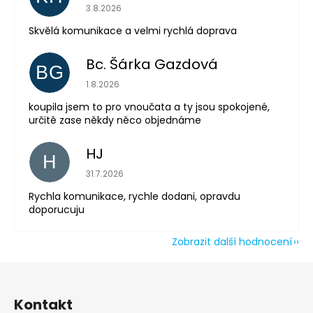
Hodnocení obchodu je 5 z 5 hvězdiček.
3.8.2026
Skvělá komunikace a velmi rychlá doprava
Odeslat
Powered by chaterimo
Bc. Šárka Gazdová
BG
Hodnocení obchodu je 5 z 5 hvězdiček.
1.8.2026
koupila jsem to pro vnoučata a ty jsou spokojené,
určitě zase někdy něco objednáme
HJ
H
Hodnocení obchodu je 5 z 5 hvězdiček.
31.7.2026
Rychla komunikace, rychle dodani, opravdu
doporucuju
Zobrazit další hodnocení
Z
á
Kontakt