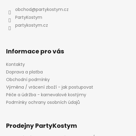
p
a
obchod
@
partykostym.cz
t
PartyKostym
í
partykostym.cz
Informace pro vás
Kontakty
Doprava a platba
Obchodní podmínky
Výměna / vrácení zboží - jak postupovat
Péče a údržba - karnevalové kostýmy
Podmínky ochrany osobních údajů
Prodejny PartyKostym