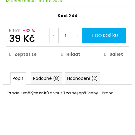
Můžeme doručit do:
11.8.2026
Kód:
344
59 Kč
–33 %
39 Kč
DO KOŠÍKU
Zeptat se
Hlídat
Sdílet
Popis
Podobné (8)
Hodnocení (2)
Prodej umělých knírů a vousů za nejlepší ceny - Praha
Pánský retro kostým - Teddy
539 Kč
Boy
DETAIL
Skladem
(7 ks)