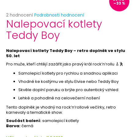
č
–33 %
u
j
Průměrné
2 hodnocení
Podrobnosti hodnocení
Nalepovací kotlety
e
hodnocení
produktu
m
Teddy Boy
je
e
5,0
z
5
Nalepovací kotlety Teddy Boy – retro doplněk ve stylu
ČERNÝ
hvězdiček.
50. let
VĚJÍŘ
-
Pro muže, kteří chtějí zazářit jako pravý král rock’n’rollu 🎸🕺
PAPÍROVÝ
Samolepicí kotlety pro rychlou a snadnou aplikaci
39
Kč
Vhodné ke kostýmu ve stylu Elvise nebo Teddy Boy
Původně:
Skvěle doplní paruku a brýle pro autentický vzhled
69
Kč
Lehké a pohodlné na celovečerní nošení
Tento doplněk je vhodný na rock’n’rollové večírky, retro
karnevaly a tematické show.
Součást balení:
samolepicí kotlety
Barva:
černá