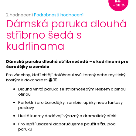
č
KČ
–30 %
u
j
Průměrné
2 hodnocení
Podrobnosti hodnocení
Dámská paruka dlouhá
e
hodnocení
produktu
m
stříbrno šedá s
je
e
5,0
kudrlinama
z
5
KRÁLOVSKÁ
hvězdiček.
KORUNA
Dámská paruka dlouhá stříbrnošedá – s kudrlinami pro
59
čarodějky a zombie
Kč
Pro všechny, kteří chtějí dotáhnout svůj temný nebo mystický
Původně:
kostým k dokonalosti 👻🧙‍♀️
119
Kč
Dlouhá vlnitá paruka se stříbrnošedým leskem a plnou
ofinou
Perfektní pro čarodějky, zombie, upírky nebo fantasy
postavy
Husté kudrny dodávají výrazný a dramatický efekt
Pro lepší usazení doporučujeme použít síťku pod
paruku