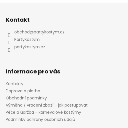
Z
á
Kontakt
p
a
obchod
@
partykostym.cz
t
PartyKostym
í
partykostym.cz
Informace pro vás
Kontakty
Doprava a platba
Obchodní podmínky
Výměna / vrácení zboží - jak postupovat
Péče a údržba - karnevalové kostýmy
Podmínky ochrany osobních údajů