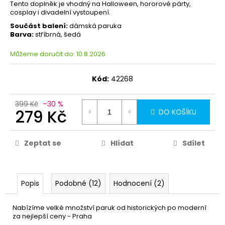
Tento doplněk je vhodný na Halloween, hororové párty,
cosplay i divadelní vystoupení.
Součást balení:
dámská paruka
Barva:
stříbrná, šedá
Můžeme doručit do:
10.8.2026
Kód:
42268
399 Kč
–30 %
279 Kč
DO KOŠÍKU
Zeptat se
Hlídat
Sdílet
Popis
Podobné (12)
Hodnocení (2)
Nabízíme velké množství paruk od historických po moderní
za nejlepší ceny - Praha