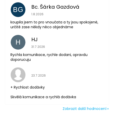
Bc. Šárka Gazdová
BG
Hodnocení obchodu je 5 z 5 hvězdiček.
1.8.2026
koupila jsem to pro vnoučata a ty jsou spokojené,
Odeslat
určitě zase někdy něco objednáme
Powered by chaterimo
HJ
H
Hodnocení obchodu je 5 z 5 hvězdiček.
31.7.2026
Rychla komunikace, rychle dodani, opravdu
doporucuju
Hodnocení obchodu je 5 z 5 hvězdiček.
23.7.2026
+ Rychlost dodávky
Skvělá komunikace a rychlá dodávka
Zobrazit další hodnocení