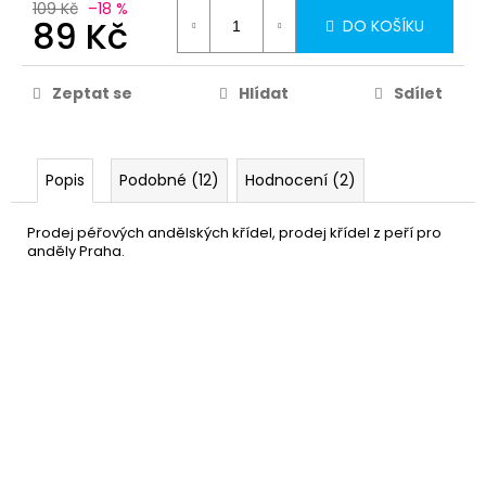
79
109 Kč
–18 %
89 Kč
Kč
DO KOŠÍKU
Zeptat se
Hlídat
Sdílet
Popis
Podobné (12)
Hodnocení (2)
Prodej péřových andělských křídel, prodej křídel z peří pro
anděly Praha.
Svatozář pro anděla bílá
49 Kč
DO KOŠÍKU
Skladem
(78 ks)
–44 %
Rtěnka - zlatá metalická
89 Kč
DETAIL