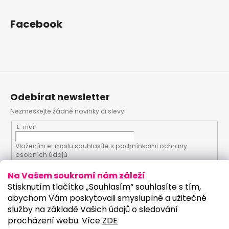
Facebook
Odebírat newsletter
Nezmeškejte žádné novinky či slevy!
E-mail
Vložením e-mailu souhlasíte s
podmínkami ochrany
osobních údajů
Na Vašem soukromí nám záleží
PŘIHLÁSIT SE
Stisknutím tlačítka „Souhlasím“ souhlasíte s tím,
abychom Vám poskytovali smysluplné a užitečné
služby na základě Vašich údajů o sledování
procházení webu. Více
ZDE
Vytvořil Shoptet
Upravilo studio: