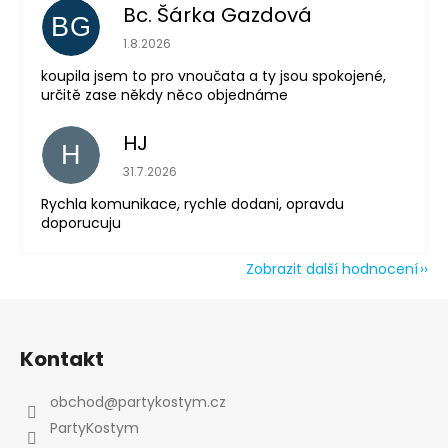
Bc. Šárka Gazdová
BG
Powered by chaterimo
Hodnocení obchodu je 5 z 5 hvězdiček.
1.8.2026
koupila jsem to pro vnoučata a ty jsou spokojené,
určitě zase někdy něco objednáme
HJ
H
Hodnocení obchodu je 5 z 5 hvězdiček.
31.7.2026
Rychla komunikace, rychle dodani, opravdu
doporucuju
Zobrazit další hodnocení
Z
á
Kontakt
p
a
obchod
@
partykostym.cz
t
PartyKostym