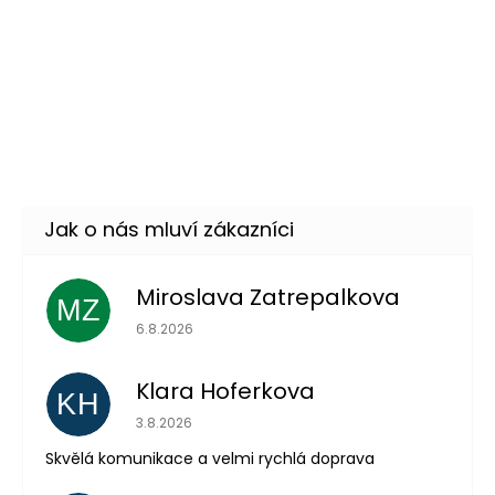
DETAIL
Momentálně nedostupné
Anděl - dámský kostým
509 Kč
DETAIL
Skladem
(1 ks)
Miroslava Zatrepalkova
MZ
Hodnocení obchodu je 5 z 5 hvězdiček.
6.8.2026
Klara Hoferkova
KH
Hodnocení obchodu je 5 z 5 hvězdiček.
3.8.2026
Skvělá komunikace a velmi rychlá doprava
Odeslat