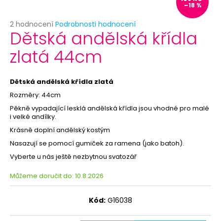
č
–18 %
u
j
Průměrné
2 hodnocení
Podrobnosti hodnocení
Dětská andělská křídla
e
hodnocení
produktu
m
zlatá 44cm
je
e
5,0
z
5
Dětská andělská křídla zlatá
PAPÍROVÉ
hvězdiček.
TALÍŘKY
Rozměry: 44cm
HVĚZDA
Pěkně vypadající lesklá andělská křídla jsou vhodné pro malé
6KS
i velké andílky.
-
RŮŽOVÉ
Krásně doplní andělský kostým
ZLATO
-
Nasazují se pomocí gumiček za ra
mena (jako batoh).
ROZLUČKA
Vyberte u nás ještě nezbytnou svatozář
SE
SVOBODOU
Můžeme doručit do:
10.8.2026
-
SLEVA
29
Kód:
G16038
Kč
Původně: