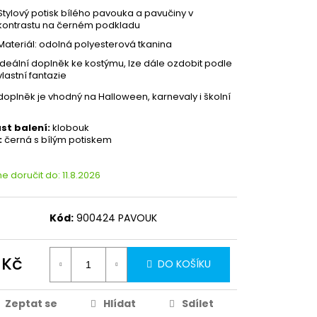
Stylový potisk bílého pavouka a pavučiny v
kontrastu na černém podkladu
Materiál: odolná polyesterová tkanina
Ideální doplněk ke kostýmu, lze dále ozdobit podle
vlastní fantazie
doplněk je vhodný na Halloween, karnevaly i školní
st balení:
klobouk
:
černá s bílým potiskem
 doručit do:
11.8.2026
Kód:
900424 PAVOUK
 Kč
DO KOŠÍKU
Partykostym.cz - online
Zeptat se
Hlídat
Sdílet