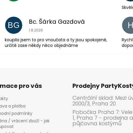
Skvěl
Bc. Šárka Gazdová
BG
Hodnocení obchodu je 5 z 5 hvězdiček.
1.8.2026
koupila jsem to pro vnoučata a ty jsou spokojené,
Rychl
určitě zase někdy něco objednáme
dopo
rmace pro vás
Prodejny PartyKos
Centrální sklad: Mezi ú
akty
2000/3, Praha 20
ava a platba
Pobočka Praha 7: Velet
odní podmínky
1, Praha 7 - prodejna 
na / vrácení zboží - jak
půjčovna kostýmů
upovat