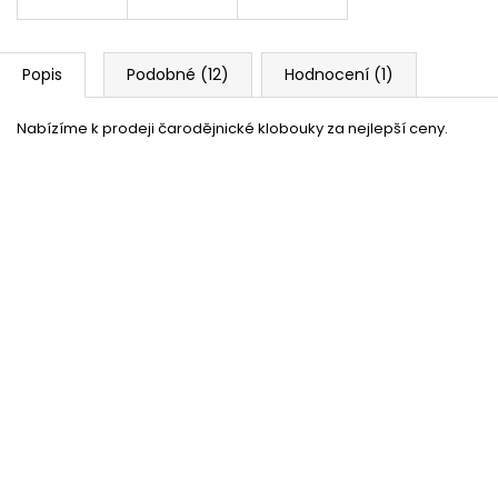
Popis
Podobné (12)
Hodnocení (1)
Nabízíme k prodeji čarodějnické klobouky za nejlepší ceny.
Pavučina bílá s pavoukem 12g
Skladem
(více jak100 ks)
58 %
Nos čarodějnice
Skladem
(56 ks)
–40