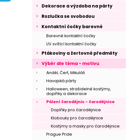
í
Dekorace a výzdoba na párty
p
Rozlučka se svobodou
a
n
Kontaktní čočky barevné
e
Barevné kontaktní čočky
l
UV svítící kontaktní čočky
Ptákoviny a žertovné předměty
Výběr dle téma - motivu
Anděl, Čert, Mikuláš
Havajská párty
Halloween, strašidelné kostýmy,
doplňky a dekorace
Pálení čarodějnic - čarodějnice
Doplňky pro čarodějnice
Klobouky pro čarodějnice
Kostýmy a masky pro čarodějnice
Prague Pride