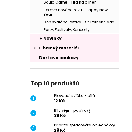
Squid Game - Hra na oliheň
Oslava nového roku - Happy New
Year
Den svatého Patrika - St. Patrick’s day
Párty, Festivaly, Koncerty
►Novinky
Obalový materiál
Dárkové poukazy
Top 10 produktů
–
Plovoucí svíčka - bílá
12 Kč
Bílý vějíř - papírový
39 Kč
Prioritní zpracování objednávky
29 Kč