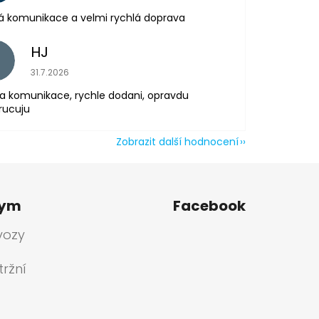
á komunikace a velmi rychlá doprava
HJ
H
Hodnocení obchodu je 5 z 5 hvězdiček.
31.7.2026
a komunikace, rychle dodani, opravdu
rucuju
Zobrazit další hodnocení
tym
Facebook
vozy
ržní
a