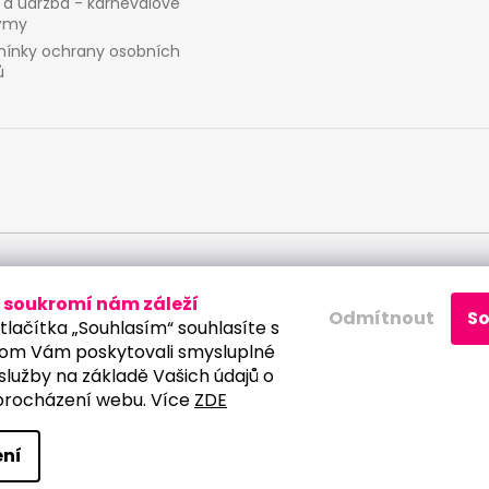
 a údržba - karnevalové
ýmy
ínky ochrany osobních
ů
 osobních údajů
soukromí nám záleží
Odmítnout
S
tlačítka „Souhlasím“ souhlasíte s
om Vám poskytovali smysluplné
služby na základě Vašich údajů o
procházení webu. Více
ZDE
a vyhrazena.
Upravit nastavení cookies
ní