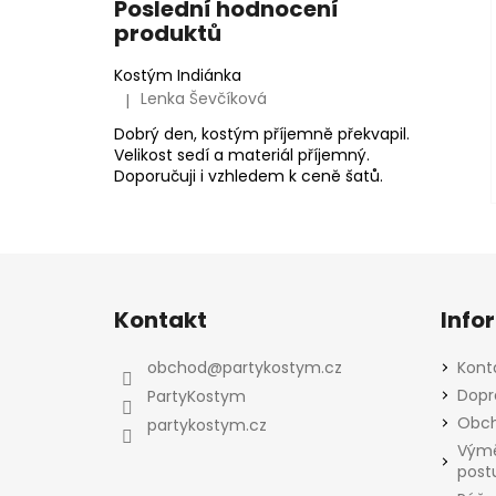
Poslední hodnocení
produktů
Kostým Indiánka
Lenka Ševčíková
|
Hodnocení produktu je 5 z 5 hvězdiček.
Dobrý den, kostým příjemně překvapil.
Velikost sedí a materiál příjemný.
Doporučuji i vzhledem k ceně šatů.
Z
á
Kontakt
Info
p
a
obchod
@
partykostym.cz
Kont
t
Dopr
PartyKostym
í
Obch
partykostym.cz
Výmě
post