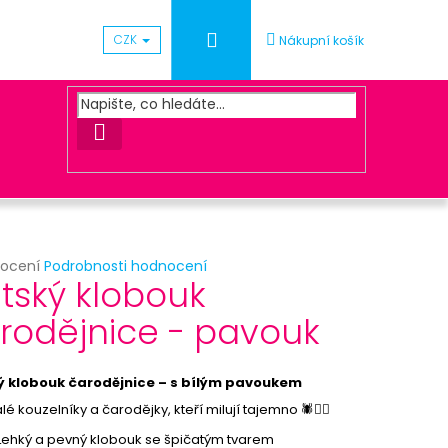
Přihlášení
CZK
Nákupní košík
HLEDAT
rné
nocení
Podrobnosti hodnocení
Následující
tský klobouk
cení
ktu
rodějnice - pavouk
ACOVÁNÍ OBJEDNÁVKY
ý klobouk čarodějnice – s bílým pavoukem
ček.
é kouzelníky a čarodějky, kteří milují tajemno 🕷️🧙‍♂️
Lehký a pevný klobouk se špičatým tvarem