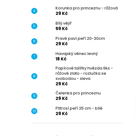
Korunka pro princeznu - růžová
29 Kč
Bílý vějíř
59 Kč
Pravé paví peří 20-30cm
29 Kč
–
Havajský věnec levný
18 Kč
Papírové talířky hvězda 6ks -
růžové zlato - rozlučka se
svobodou - sleva
29 Kč
–
Čelenka pro princeznu
29 Kč
Pštrosí peří 25 cm - bílé
29 Kč