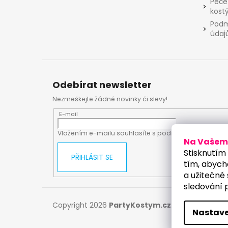
Péče
kost
Podm
údaj
Odebírat newsletter
Nezmeškejte žádné novinky či slevy!
E-mail
Vložením e-mailu souhlasíte s
podmínkami ochrany
Na Vašem 
Stisknutím 
PŘIHLÁSIT SE
tím, abych
a užitečné 
sledování 
Copyright 2026
PartyKostym.cz
. Všechna práv
Nastave