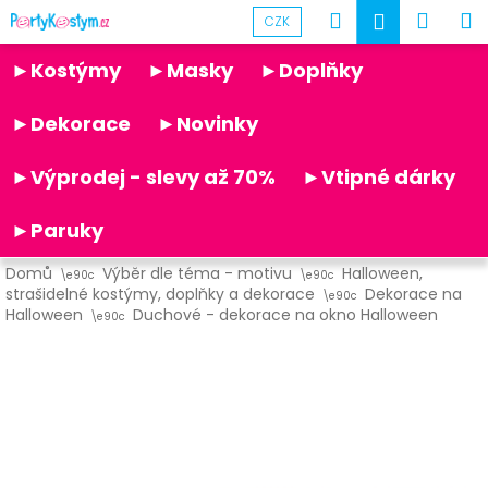
K
Přejít
Hledat
Náku
M
Přihlášen
CZK
na
o
obsah
Partykostym.cz - online
Zpět
Zpět
košík
š
►Kostýmy
►Masky
►Doplňky
í
C
k
►Dekorace
►Novinky
o
p
►Výprodej - slevy až 70%
►Vtipné dárky
o
t
►Paruky
ř
Domů
Výběr dle téma - motivu
Halloween,
e
strašidelné kostýmy, doplňky a dekorace
Dekorace na
b
Halloween
Duchové - dekorace na okno Halloween
u
j
e
t
e
n