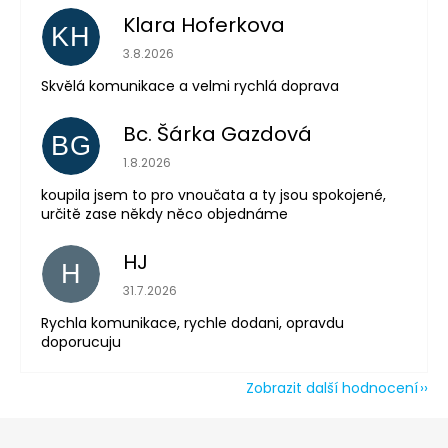
Klara Hoferkova
KH
Hodnocení obchodu je 5 z 5 hvězdiček.
3.8.2026
Odeslat
Skvělá komunikace a velmi rychlá doprava
Powered by chaterimo
Bc. Šárka Gazdová
BG
Hodnocení obchodu je 5 z 5 hvězdiček.
1.8.2026
koupila jsem to pro vnoučata a ty jsou spokojené,
určitě zase někdy něco objednáme
HJ
H
Hodnocení obchodu je 5 z 5 hvězdiček.
31.7.2026
Rychla komunikace, rychle dodani, opravdu
doporucuju
Zobrazit další hodnocení
Z