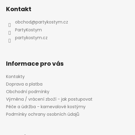
á
Kontakt
p
a
obchod
@
partykostym.cz
t
PartyKostym
í
partykostym.cz
Informace pro vás
Kontakty
Doprava a platba
Obchodní podmínky
Výměna / vrácení zboží - jak postupovat
Péče a údržba - karnevalové kostýmy
Podmínky ochrany osobních údajů