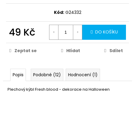
Kód:
G24332
49 Kč
DO KOŠÍKU
Zeptat se
Hlídat
Sdílet
Popis
Podobné (12)
Hodnocení (1)
Plechový kýbl Fresh blood - dekorace na Halloween
Černý ubrus s lebkami -
79 Kč
Halloween