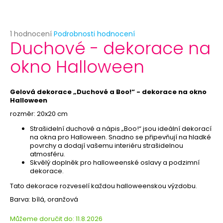
č
u
j
e
Průměrné
1 hodnocení
Podrobnosti hodnocení
Duchové - dekorace na
hodnocení
m
produktu
e
okno Halloween
je
5,0
z
PIVO
5
Gelová dekorace „Duchové a Boo!“
- dekorace na okno
-
hvězdiček.
Halloween
NAFUKOVACÍ
FÓLIOVÝ
rozměr: 20x20 cm
BALÓNEK
61CM
Strašidelní duchové a nápis „Boo!“ jsou ideální dekorací
na okna pro Halloween. Snadno se připevňují na hladké
59
povrchy a dodají vašemu interiéru strašidelnou
Kč
atmosféru.
Původně:
Skvělý doplněk pro halloweenské oslavy a podzimní
99
dekorace.
Kč
Tato dekorace rozveselí každou halloweenskou výzdobu.
Barva: bílá, oranžová
Můžeme doručit do:
11.8.2026