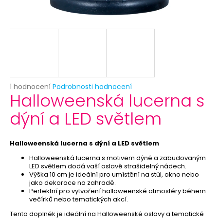
č
u
j
e
m
e
LÉTAJÍCÍ
Průměrné
1 hodnocení
Podrobnosti hodnocení
HOVNA
Halloweenská lucerna s
hodnocení
-
produktu
VYSTŘELOVACÍ
dýní a LED světlem
je
EXKREMENTY
5,0
–
z
4KS
5
Halloweenská lucerna s dýní a LED světlem
69
hvězdiček.
Kč
Halloweenská lucerna s motivem dýně a zabudovaným
LED světlem dodá vaší oslavě strašidelný nádech.
Výška 10 cm je ideální pro umístění na stůl, okno nebo
jako dekorace na zahradě.
Perfektní pro vytvoření halloweenské atmosféry během
večírků nebo tematických akcí.
Tento doplněk je ideální na Halloweenské oslavy a tematické