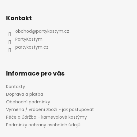
Z
á
Kontakt
p
a
obchod
@
partykostym.cz
t
PartyKostym
í
partykostym.cz
Informace pro vás
Kontakty
Doprava a platba
Obchodní podmínky
Výměna / vrácení zboží - jak postupovat
Péče a údržba - karnevalové kostýmy
Podmínky ochrany osobních údajů