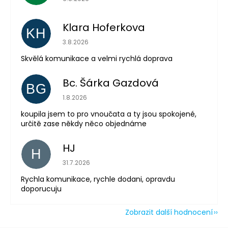
Klara Hoferkova
KH
Hodnocení obchodu je 5 z 5 hvězdiček.
3.8.2026
Odeslat
Skvělá komunikace a velmi rychlá doprava
Powered by chaterimo
Bc. Šárka Gazdová
BG
Hodnocení obchodu je 5 z 5 hvězdiček.
1.8.2026
koupila jsem to pro vnoučata a ty jsou spokojené,
určitě zase někdy něco objednáme
HJ
H
Hodnocení obchodu je 5 z 5 hvězdiček.
31.7.2026
Rychla komunikace, rychle dodani, opravdu
doporucuju
Zobrazit další hodnocení