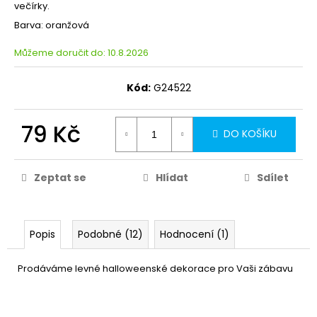
večírky.
Barva: oranžová
Můžeme doručit do:
10.8.2026
Kód:
G24522
79 Kč
DO KOŠÍKU
Zeptat se
Hlídat
Sdílet
Popis
Podobné (12)
Hodnocení (1)
Prodáváme levné halloweenské dekorace pro Vaši zábavu