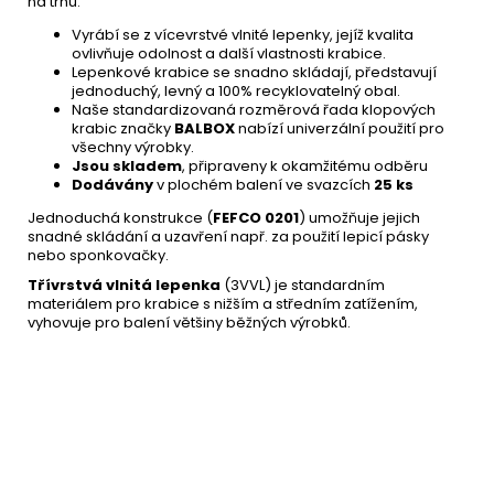
na trhu.
Vyrábí se z vícevrstvé vlnité lepenky, jejíž kvalita
ovlivňuje odolnost a další vlastnosti krabice.
Lepenkové krabice se snadno skládají, představují
jednoduchý, levný a 100% recyklovatelný obal.
Naše standardizovaná rozměrová řada klopových
krabic značky
BALBOX
nabízí univerzální použití pro
všechny výrobky.
Jsou skladem
, připraveny k okamžitému odběru
Dodávány
v plochém balení ve svazcích
25 ks
Jednoduchá konstrukce (
FEFCO 0201
) umožňuje jejich
snadné skládání a uzavření např. za použití lepicí pásky
nebo sponkovačky.
Třívrstvá vlnitá lepenka
(3VVL) je standardním
materiálem pro krabice s nižším a středním zatížením,
vyhovuje pro balení většiny běžných výrobků.
Plastové obálky poštovní
2,20 Kč
225x325mm
DO KOŠÍKU
Skladem
(více jak100 ks)