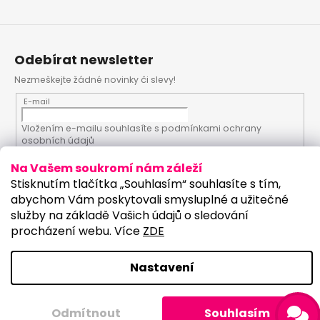
Odebírat newsletter
Nezmeškejte žádné novinky či slevy!
E-mail
Vložením e-mailu souhlasíte s
podmínkami ochrany
osobních údajů
Na Vašem soukromí nám záleží
PŘIHLÁSIT SE
Stisknutím tlačítka „Souhlasím“ souhlasíte s tím,
abychom Vám poskytovali smysluplné a užitečné
služby na základě Vašich údajů o sledování
procházení webu. Více
ZDE
Vytvořil Shoptet
Upravilo studio:
Copyright 2026
PartyKostym.cz
. Všechna práva
Nastavení
vyhrazena.
Upravit nastavení cookies
Odmítnout
Souhlasím