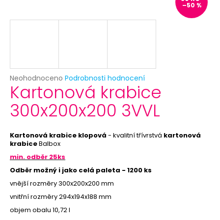
č
–50 %
u
j
e
m
e
Průměrné
Neohodnoceno
Podrobnosti hodnocení
BÍLÝ
Kartonová krabice
hodnocení
VĚJÍŘ
produktu
-
300x200x200 3VVL
je
PAPÍROVÝ
0,0
39
z
Kč
5
Kartonová krabice klopová
- kvalitní třívrstvá
kartonová
Původně:
hvězdiček.
krabice
Balbox
69
Kč
min. odběr 25ks
Odběr možný i jako celá paleta - 1200 ks
vnější rozměry 300x200x200 mm
vnitřní rozměry
294x194x188 mm
objem obalu
10,72 l