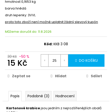
hmotnost
0,1653 kg
barva hnědá
druh lepenky: 3VVL
proto toto zboží není možné uplatnit žádný slevový kupón
Můžeme doručit do:
11.8.2026
Kód:
KKB 3 08
30 Kč
–50 %
15 Kč
DO KOŠÍKU
Zeptat se
Hlídat
Sdílet
Popis
Podobné (3)
Hodnocení
Kartonové krabice
jsou jedním z nejrozšířenějších obalů