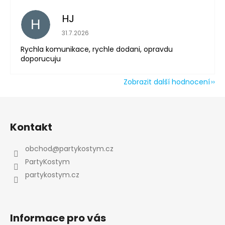
HJ
H
Hodnocení obchodu je 5 z 5 hvězdiček.
31.7.2026
Rychla komunikace, rychle dodani, opravdu
doporucuju
Zobrazit další hodnocení
Z
á
Kontakt
p
a
obchod
@
partykostym.cz
t
PartyKostym
í
partykostym.cz
Informace pro vás