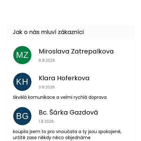
TRANSPARENT (průhledná)
DO KOŠÍKU
Skladem
(více jak100 ks)
–35 %
Miroslava Zatrepalkova
MZ
Hodnocení obchodu je 5 z 5 hvězdiček.
6.8.2026
Klara Hoferkova
KH
Hodnocení obchodu je 5 z 5 hvězdiček.
3.8.2026
Skvělá komunikace a velmi rychlá doprava
Bc. Šárka Gazdová
BG
Odeslat
Hodnocení obchodu je 5 z 5 hvězdiček.
1.8.2026
Powered by chaterimo
koupila jsem to pro vnoučata a ty jsou spokojené,
určitě zase někdy něco objednáme