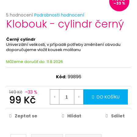
č
–33 %
u
j
Průměrné
5 hodnocení
Podrobnosti hodnocení
Klobouk - cylindr černý
e
hodnocení
produktu
m
je
e
5,0
Černý cylindr
z
Univerzální velikosti, v případě potřeby změnšení obvodu
5
doporučujeme vložit kousek molitanu
BÍLÝ
hvězdiček.
VĚJÍŘ
Můžeme doručit do:
11.8.2026
-
PAPÍROVÝ
39
Kód:
99896
Kč
Původně:
69
149 Kč
–33 %
99 Kč
Kč
DO KOŠÍKU
Zeptat se
Hlídat
Sdílet