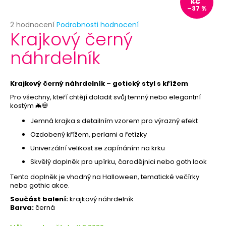
č
KČ
–37 %
u
j
Průměrné
2 hodnocení
Podrobnosti hodnocení
Krajkový černý
e
hodnocení
produktu
m
náhrdelník
je
e
5,0
z
5
Krajkový černý náhrdelník – gotický styl s křížem
PRIORITNÍ
hvězdiček.
ZPRACOVÁNÍ
Pro všechny, kteří chtějí doladit svůj temný nebo elegantní
OBJEDNÁVKY
kostým 🦇💀
29
Jemná krajka s detailním vzorem pro výrazný efekt
Kč
Ozdobený křížem, perlami a řetízky
Univerzální velikost se zapínáním na krku
Skvělý doplněk pro upírku, čarodějnici nebo goth look
Tento doplněk je vhodný na Halloween, tematické večírky
nebo gothic akce.
Součást balení:
krajkový náhrdelník
Barva:
černá