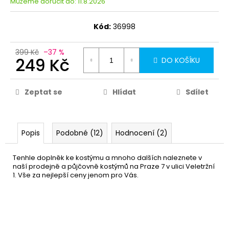
Můžeme doručit do:
11.8.2026
Kód:
36998
399 Kč
–37 %
249 Kč
DO KOŠÍKU
Zeptat se
Hlídat
Sdílet
Popis
Podobné (12)
Hodnocení (2)
Tenhle doplněk ke kostýmu a mnoho dalších naleznete v
naší prodejně a půjčovně kostýmů na Praze 7 v ulici Veletržní
1. Vše za nejlepší ceny jenom pro Vás.
Fialová barva na vlasy ve
65 Kč
spreji
DETAIL