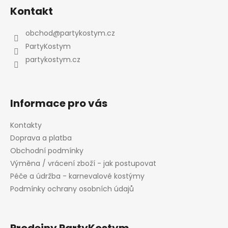
á
Kontakt
p
a
obchod
@
partykostym.cz
t
PartyKostym
í
partykostym.cz
Informace pro vás
Kontakty
Doprava a platba
Obchodní podmínky
Výměna / vrácení zboží - jak postupovat
Péče a údržba - karnevalové kostýmy
Podmínky ochrany osobních údajů
Prodejny PartyKostym