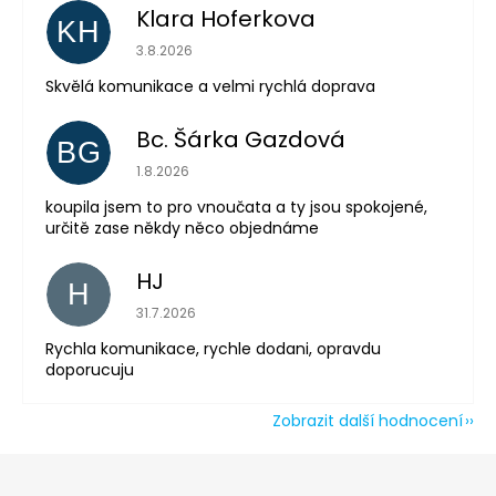
Klara Hoferkova
KH
Hodnocení obchodu je 5 z 5 hvězdiček.
3.8.2026
Odeslat
Skvělá komunikace a velmi rychlá doprava
Powered by chaterimo
Bc. Šárka Gazdová
BG
Hodnocení obchodu je 5 z 5 hvězdiček.
1.8.2026
koupila jsem to pro vnoučata a ty jsou spokojené,
určitě zase někdy něco objednáme
HJ
H
Hodnocení obchodu je 5 z 5 hvězdiček.
31.7.2026
Rychla komunikace, rychle dodani, opravdu
doporucuju
Zobrazit další hodnocení
Z