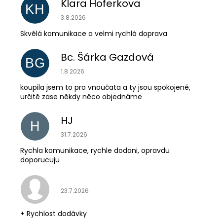
Klara Hoferkova
KH
Hodnocení obchodu je 5 z 5 hvězdiček.
3.8.2026
Skvělá komunikace a velmi rychlá doprava
Bc. Šárka Gazdová
BG
Hodnocení obchodu je 5 z 5 hvězdiček.
1.8.2026
Odeslat
koupila jsem to pro vnoučata a ty jsou spokojené,
určitě zase někdy něco objednáme
Powered by chaterimo
HJ
H
Hodnocení obchodu je 5 z 5 hvězdiček.
31.7.2026
Rychla komunikace, rychle dodani, opravdu
doporucuju
Hodnocení obchodu je 5 z 5 hvězdiček.
23.7.2026
+ Rychlost dodávky