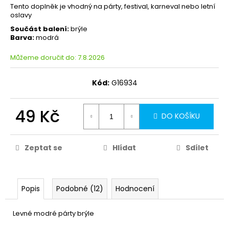
Tento doplněk je vhodný na párty, festival, karneval nebo letní
oslavy
Součást balení:
brýle
Barva:
modrá
Můžeme doručit do:
7.8.2026
Kód:
G16934
49 Kč
DO KOŠÍKU
Zeptat se
Hlídat
Sdílet
Popis
Podobné (12)
Hodnocení
Levné modré párty brýle