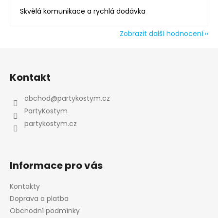
Skvělá komunikace a rychlá dodávka
Zobrazit další hodnocení
Z
á
Kontakt
p
a
obchod
@
partykostym.cz
t
PartyKostym
í
partykostym.cz
Informace pro vás
Kontakty
Doprava a platba
Obchodní podmínky