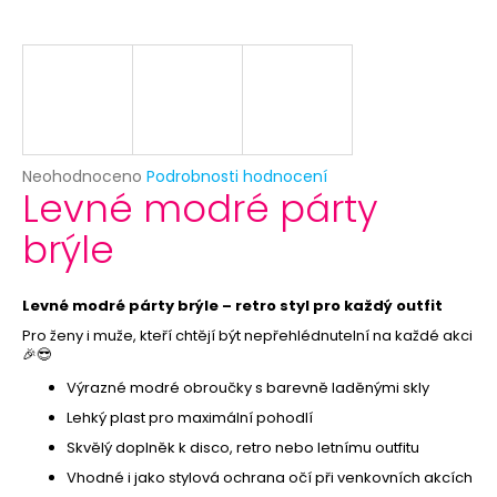
č
u
j
e
m
e
Průměrné
Neohodnoceno
Podrobnosti hodnocení
NAFUKOVACÍ
Levné modré párty
hodnocení
BALÓNEK
produktu
ČERNÝ
brýle
je
2
0,0
Kč
z
Původně:
5
Levné modré párty brýle – retro styl pro každý outfit
3
hvězdiček.
Kč
Pro ženy i muže, kteří chtějí být nepřehlédnutelní na každé akci
🎉😎
Výrazné modré obroučky s barevně laděnými skly
Lehký plast pro maximální pohodlí
Skvělý doplněk k disco, retro nebo letnímu outfitu
Vhodné i jako stylová ochrana očí při venkovních akcích