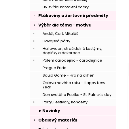
UV svítící kontaktní čočky
–
Ptákoviny a žertovné předměty
Výběr dle téma - motivu
Anděl, Čert, Mikuláš
Havajská párty
Halloween, strašidelné kostýmy,
doplňky a dekorace
–
Pálení čarodějnic - čarodějnice
Prague Pride
Squid Game - Hra na oliheň
Oslava nového roku - Happy New
Year
Den svatého Patrika - St. Patrick’s day
Párty, Festivaly, Koncerty
►Novinky
Obalový materiál