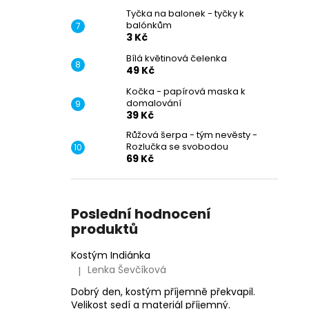
Tyčka na balonek - tyčky k
balónkům
3 Kč
Bílá květinová čelenka
49 Kč
Kočka - papírová maska k
domalování
39 Kč
Růžová šerpa - tým nevěsty -
Rozlučka se svobodou
69 Kč
Poslední hodnocení
produktů
Kostým Indiánka
Lenka Ševčíková
|
Hodnocení produktu je 5 z 5 hvězdiček.
Dobrý den, kostým příjemně překvapil.
Velikost sedí a materiál příjemný.