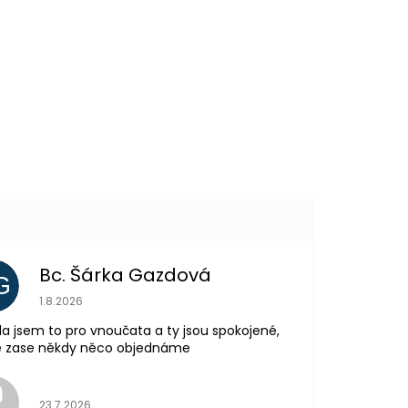
339 Kč
DO KOŠÍKU
Další
produkt
Bc. Šárka Gazdová
G
Hodnocení obchodu je 5 z 5 hvězdiček.
1.8.2026
la jsem to pro vnoučata a ty jsou spokojené,
tě zase někdy něco objednáme
Hodnocení obchodu je 5 z 5 hvězdiček.
23.7.2026