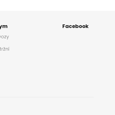
tym
Facebook
vozy
ržní
a