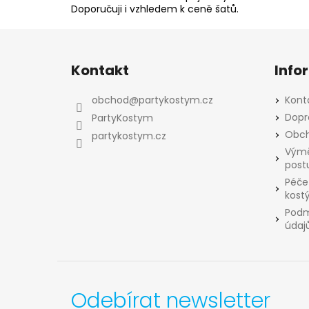
Doporučuji i vzhledem k ceně šatů.
Z
á
Kontakt
Info
p
a
obchod
@
partykostym.cz
Kont
t
Dopr
PartyKostym
í
Obch
partykostym.cz
Výmě
post
Péče
kost
Podm
údaj
Odebírat newsletter