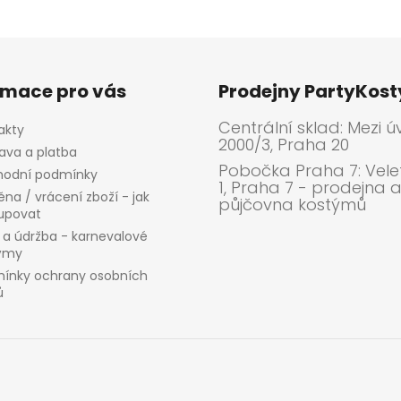
rmace pro vás
Prodejny PartyKos
Centrální sklad: Mezi ú
akty
2000/3, Praha 20
ava a platba
Pobočka Praha 7: Velet
odní podmínky
1, Praha 7 - prodejna 
na / vrácení zboží - jak
půjčovna kostýmů
upovat
 a údržba - karnevalové
ýmy
ínky ochrany osobních
ů