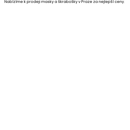
Nabízíme k prodeji masky a škrabošky v Praze za nejlepší ceny.
Černé síťované punčochy
Skladem
(10 ks)
33 %
Dlouhé černé umělé řasy
Skladem
(10 ks)
32 %
Síťované rukavice - černé - bez prstů
Momentálně nedostupné