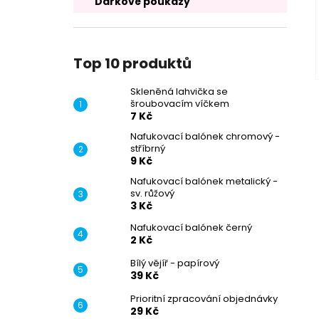
Dárkové poukazy
Top 10 produktů
Skleněná lahvička se
šroubovacím víčkem
7 Kč
Nafukovací balónek chromový -
stříbrný
9 Kč
Nafukovací balónek metalický -
sv. růžový
3 Kč
Nafukovací balónek černý
2 Kč
Bílý vějíř - papírový
39 Kč
Prioritní zpracování objednávky
29 Kč