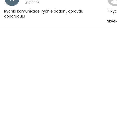
Hodnocení obchodu je 5 z 5 hvězdiček.
31.7.2026
Rychla komunikace, rychle dodani, opravdu
+ Ryc
doporucuju
Skvěl