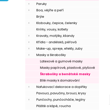
í
Paruky
p
Boa, vějíře a peří
a
Brýle
n
Klobouky, čepice, čelenky
e
Knírky, vousy, kotlety
l
Kravaty, motýlky, kšandy
Křídla - andělská, péřová
Make-up, spreje, efekty, zuby
Masky a škrabošky
Latexové a gumové masky
Masky papírové, plastové, plyšové
Škrabošky a benátské masky
Bílé masky k domalování
Nafukovací dekorace a doplňky
Pavouci, pavučiny, brouci, krysy
Punčochy, punčocháče, legíny
Pláště a kápě, roucha