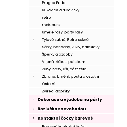
Prague Pride
Rukavice a rukavičky
retro
rock, punk
Umělé řasy, párty řasy
Tylové sukně, Retro sukně
Šátky, bandany, kukly, balaklavy
–
Šperky a ozdoby
Vtipná trička s potiskem
Zuby, nosy, uši, části těla
Zbraně, brnění, pouta a ostatní
Ostatní
Zvířecí doplňky
–
Dekorace a výzdoba na párty
Rozlučka se svobodou
Kontaktní čočky barevné
Barevné kontaktní čočky