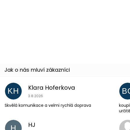
26 %
Žluté kontaktní čočky roční - Cat Eye
Skladem
(3 ks)
32 %
Klara Hoferkova
KH
B
Hodnocení obchodu je 5 z 5 hvězdiček.
3.8.2026
Skvělá komunikace a velmi rychlá doprava
koupi
urči
HJ
H