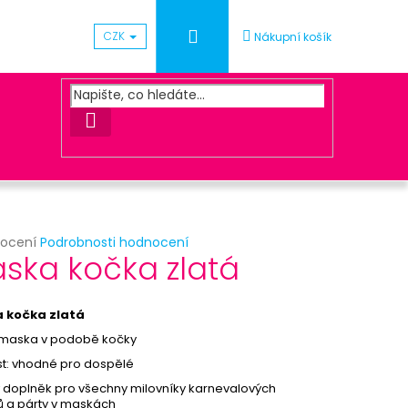
Přihlášení
CZK
Nákupní košík
HLEDAT
rné
nocení
Podrobnosti hodnocení
Následující
ska kočka zlatá
cení
ktu
ÓNEK METALICKÝ - SV.
 kočka zlatá
 maska v podobě kočky
ček.
st: vhodné pro dospělé
 doplněk pro všechny milovníky karnevalových
ů a párty v maskách