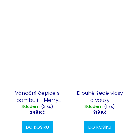
Vánoční čepice s
Dlouhé šedé vlasy
bambulí - Merry
a vousy
Skladem
Christmas
(3 ks)
Skladem
(1 ks)
249 Kč
319 Kč
DO KOŠÍKU
DO KOŠÍKU