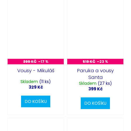
399 KČ
–17 %
519 KČ
–23 %
Vousy - Mikuláš
Paruka a vousy
Santa
Skladem
(11 ks)
Skladem
(27 ks)
329 Kč
399 Kč
DO KOŠÍKU
DO KOŠÍKU