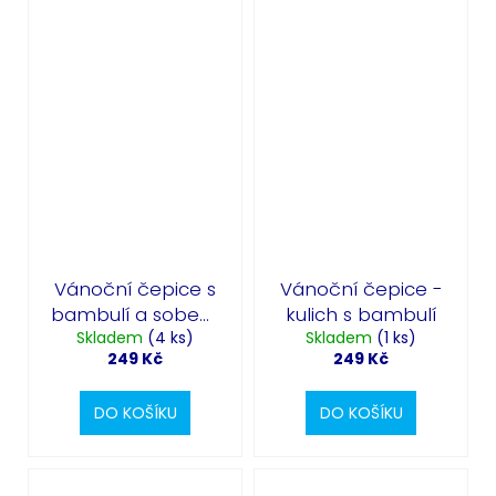
Vánoční čepice s
Vánoční čepice -
bambulí a sobem
kulich s bambulí
- Merry Christmas
Skladem
(4 ks)
Skladem
(1 ks)
249 Kč
249 Kč
DO KOŠÍKU
DO KOŠÍKU