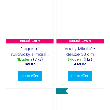
219 KČ
–31 %
599 KČ
–25 %
Elegantní
Vousy Mikuláš -
rukavičky s mašlí -
deluxe 38 cm
Skladem
černé
(7 ks)
Skladem
(1 ks)
149 Kč
449 Kč
DO KOŠÍKU
DO KOŠÍKU
TIP