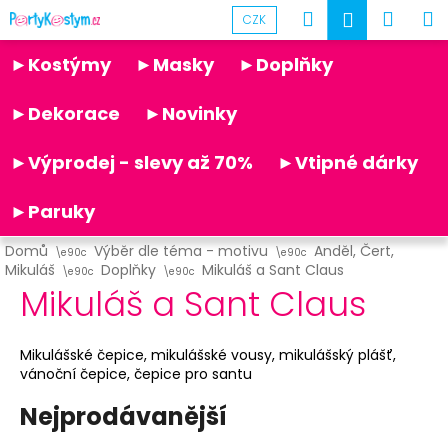
K
Přejít
Hledat
Náku
M
Přihlášen
CZK
na
o
obsah
Partykostym.cz - online
Zpět
Zpět
košík
š
►Kostýmy
►Masky
►Doplňky
í
C
k
►Dekorace
►Novinky
o
p
►Výprodej - slevy až 70%
►Vtipné dárky
o
t
►Paruky
ř
Domů
Výběr dle téma - motivu
Anděl, Čert,
e
Mikuláš
Doplňky
Mikuláš a Sant Claus
b
Mikuláš a Sant Claus
u
j
Mikulášské čepice, mikulášské vousy, mikulášský plášť,
e
vánoční čepice, čepice pro santu
t
Nejprodávanější
e
n