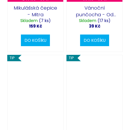
Mikulášská čepice
Vánoční
- Mitra
punčocha - Od
Skladem
(7 ks)
Skladem
Mikuláše
(17 ks)
159 Kč
39 Kč
DO KOŠÍKU
DO KOŠÍKU
TIP
TIP