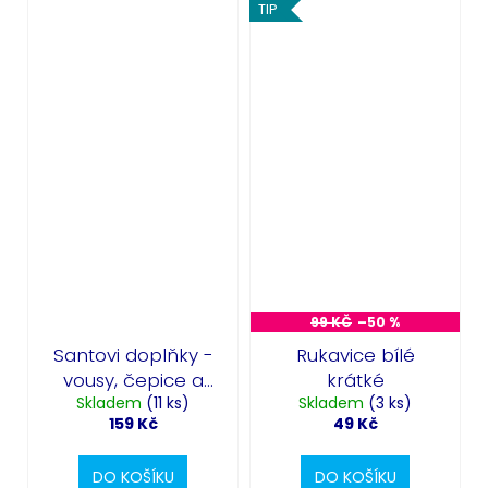
TIP
99 KČ
–50 %
Santovi doplňky -
Rukavice bílé
vousy, čepice a
krátké
Skladem
brýle
(11 ks)
Skladem
(3 ks)
159 Kč
49 Kč
DO KOŠÍKU
DO KOŠÍKU