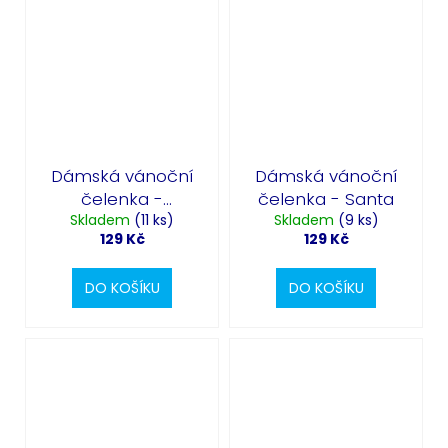
Dámská vánoční
Dámská vánoční
čelenka -
čelenka - Santa
Skladem
Stromeček
(11 ks)
Skladem
(9 ks)
129 Kč
129 Kč
DO KOŠÍKU
DO KOŠÍKU