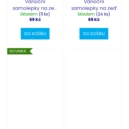
Vánoční
Vánoční
samolepky na zeď
samolepky na zeď
Skladem
- ponožky
(11 ks)
Skladem
(24 ks)
69 Kč
69 Kč
DO KOŠÍKU
DO KOŠÍKU
NOVINKA