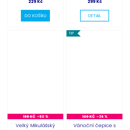
229 Kč
299 Kč
DO KOŠÍKU
DETAIL
TIP
199 KČ
–50 %
109 KČ
–36 %
Velký Mikulášský
Vánoční čepice s