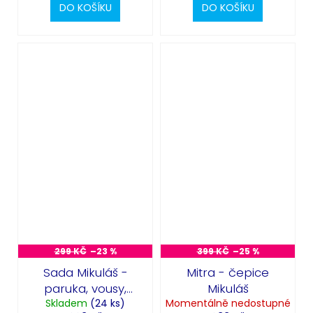
DO KOŠÍKU
DO KOŠÍKU
299 KČ
–23 %
399 KČ
–25 %
Sada Mikuláš -
Mitra - čepice
paruka, vousy,
Mikuláš
obočí a čepice
Skladem
(24 ks)
Momentálně nedostupné