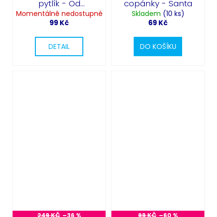
pytlík - Od
copánky - Santa
Momentálně nedostupné
Mikuláše
Skladem
(10 ks)
99 Kč
69 Kč
DETAIL
DO KOŠÍKU
249 KČ
–36 %
99 KČ
–60 %