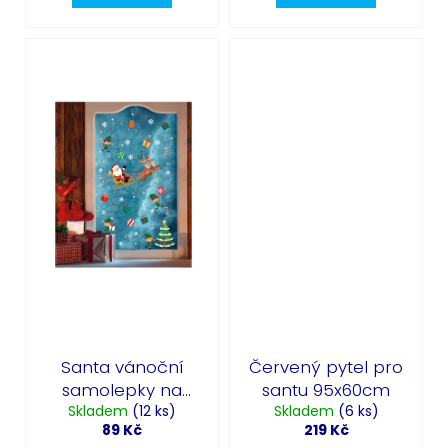
Santa vánoční
Červený pytel pro
samolepky na
santu 95x60cm
Skladem
okna -
(12 ks)
Skladem
(6 ks)
89 Kč
219 Kč
elektrostatické