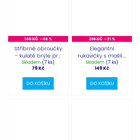
149 KČ
–46 %
219 KČ
–31 %
Stříbrné obroučky
Elegantní
- kulaté brýle pro
rukavičky s mašlí -
Skladem
Santu
(7 ks)
Skladem
červené
(7 ks)
79 Kč
149 Kč
DO KOŠÍKU
DO KOŠÍKU
Odeslat
Powered by chaterimo