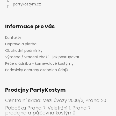
í
k
partykostym.cz
y
v
ý
p
Informace pro vás
i
s
Kontakty
u
Doprava a platba
Obchodní podmínky
Výměna / vrácení zboží - jak postupovat
Péče a údržba - karnevalové kostýmy
Podmínky ochrany osobních údajů
Prodejny PartyKostym
Centrální sklad: Mezi úvozy 2000/3, Praha 20
Pobočka Praha 7: Veletržní 1, Praha 7 -
prodejna a půjčovna kostýmů