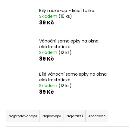
a
Bílý make-up - líčící tužka
j
Skladem
(16 ks)
í
39 Kč
t
?
Vánoční samolepky na okna -
elektrostatické
Skladem
(12 ks)
89 Kč
HLEDAT
Bílé vánoční samolepky na okna -
elektrostatické
Skladem
(12 ks)
89 Kč
D
o
Ř
p
o
a
Nejprodávanější
Nejlevnější
Nejdražší
Abecedně
r
z
u
e