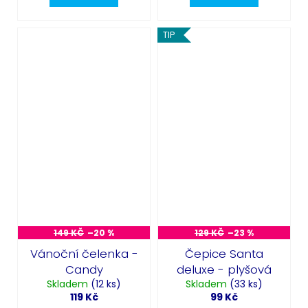
TIP
149 KČ
–20 %
129 KČ
–23 %
Vánoční čelenka -
Čepice Santa
Candy
deluxe - plyšová
Skladem
(12 ks)
Skladem
(33 ks)
119 Kč
99 Kč