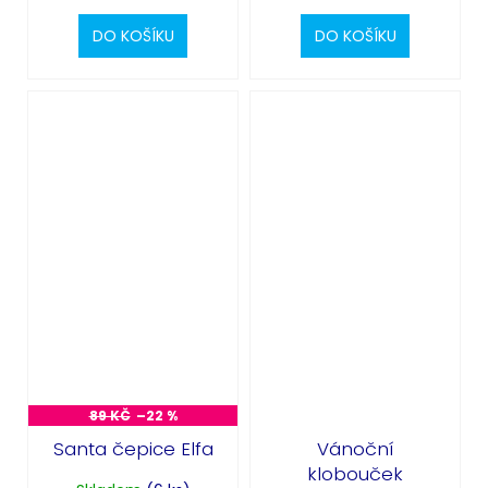
DO KOŠÍKU
DO KOŠÍKU
89 KČ
–22 %
Santa čepice Elfa
Vánoční
klobouček