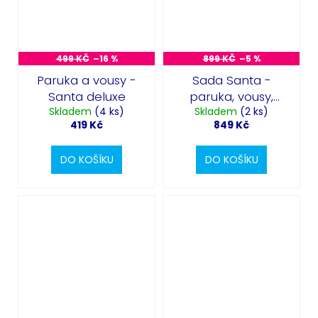
499 KČ
–16 %
899 KČ
–5 %
Paruka a vousy -
Sada Santa -
Santa deluxe
paruka, vousy,
Skladem
(4 ks)
Skladem
brýle, fajfka
(2 ks)
419 Kč
849 Kč
DO KOŠÍKU
DO KOŠÍKU