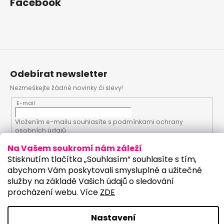
Facebook
Odebírat newsletter
Nezmeškejte žádné novinky či slevy!
E-mail
Vložením e-mailu souhlasíte s
podmínkami ochrany
osobních údajů
Na Vašem soukromí nám záleží
PŘIHLÁSIT SE
Stisknutím tlačítka „Souhlasím“ souhlasíte s tím,
abychom Vám poskytovali smysluplné a užitečné
služby na základě Vašich údajů o sledování
procházení webu. Více
ZDE
Vytvořil Shoptet
Upravilo studio:
Nastavení
Copyright 2026
PartyKostym.cz
. Všechna práva