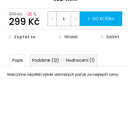
79
Kč
399 Kč
–25 %
299 Kč
DO KOŠÍKU
Zeptat se
Hlídat
Sdílet
Popis
Podobné (12)
Hodnocení (1)
Nabízíme největší výběr dámských paruk za nejlepší ceny.
Síťka pod paruku
49 Kč
DO KOŠÍKU
Skladem
(85 ks)
–16 %
Síťka pod paruku - tělová
79 Kč