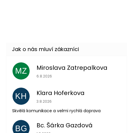
Tylová tutu sukně 40cm -
129 Kč
modrá
DO KOŠÍKU
Skladem
(19 ks)
Miroslava Zatrepalkova
MZ
Hodnocení obchodu je 5 z 5 hvězdiček.
6.8.2026
Klara Hoferkova
KH
Hodnocení obchodu je 5 z 5 hvězdiček.
3.8.2026
Skvělá komunikace a velmi rychlá doprava
Bc. Šárka Gazdová
BG
Hodnocení obchodu je 5 z 5 hvězdiček.