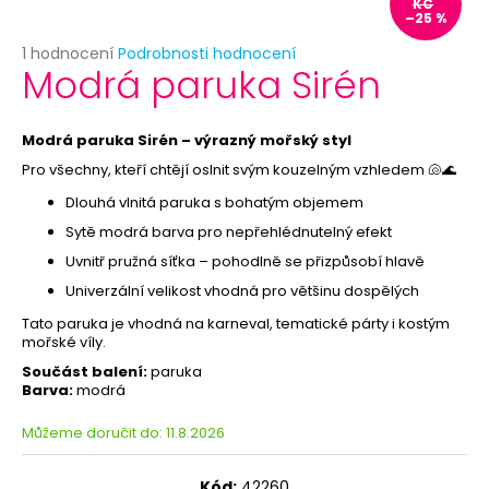
č
KČ
–25 %
u
j
Průměrné
1 hodnocení
Podrobnosti hodnocení
Modrá paruka Sirén
e
hodnocení
produktu
m
je
e
5,0
Modrá paruka Sirén – výrazný mořský styl
z
Pro všechny, kteří chtějí oslnit svým kouzelným vzhledem 🐚🌊
5
PAPÍROVÉ
hvězdiček.
Dlouhá vlnitá paruka s bohatým objemem
TALÍŘKY
HVĚZDA
Sytě modrá barva pro nepřehlédnutelný efekt
6KS
-
Uvnitř pružná síťka – pohodlně se přizpůsobí hlavě
RŮŽOVÉ
Univerzální velikost vhodná pro většinu dospělých
ZLATO
-
Tato paruka je vhodná na karneval, tematické párty i kostým
ROZLUČKA
mořské víly.
SE
SVOBODOU
Součást balení:
paruka
-
Barva:
modrá
SLEVA
Můžeme doručit do:
11.8.2026
29
Kč
Původně:
Kód:
42260