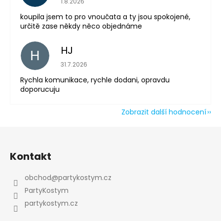
1.8.2026
koupila jsem to pro vnoučata a ty jsou spokojené,
určitě zase někdy něco objednáme
Odeslat
HJ
H
Hodnocení obchodu je 5 z 5 hvězdiček.
31.7.2026
Powered by chaterimo
Rychla komunikace, rychle dodani, opravdu
doporucuju
Zobrazit další hodnocení
Z
á
Kontakt
p
a
obchod
@
partykostym.cz
t
PartyKostym
í
partykostym.cz