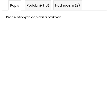
Popis
Podobné (10)
Hodnocení (2)
Prodej vtipných doplňků a ptákovin.
Afro paruka černá - 120g
199 Kč
DETAIL
Momentálně nedostupné
–20 %
Umělá krev - falešná krev
49 Kč
DO KOŠÍKU
Skladem
(více jak100 ks)
–37 %
Skleněná lahvička s korkem
7 Kč
DO KOŠÍKU
Skladem
(více jak100 ks)
–41 %