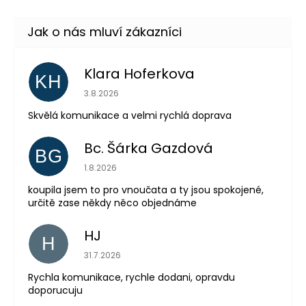
Klara Hoferkova
KH
Hodnocení obchodu je 5 z 5 hvězdiček.
3.8.2026
Skvělá komunikace a velmi rychlá doprava
Bc. Šárka Gazdová
BG
Hodnocení obchodu je 5 z 5 hvězdiček.
1.8.2026
koupila jsem to pro vnoučata a ty jsou spokojené,
určitě zase někdy něco objednáme
HJ
H
Hodnocení obchodu je 5 z 5 hvězdiček.
Odeslat
31.7.2026
Rychla komunikace, rychle dodani, opravdu
Powered by chaterimo
doporucuju