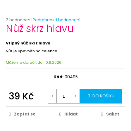
č
u
j
e
Průměrné
2 hodnocení
Podrobnosti hodnocení
Nůž skrz hlavu
hodnocení
m
produktu
e
je
5,0
Vtipný nůž skrz hlavu
z
BÍLÝ
Nůž je upevněn na čelence
5
VĚJÍŘ
hvězdiček.
-
Můžeme doručit do:
10.8.2026
PAPÍROVÝ
39
Kód:
00495
Kč
Původně:
69
39 Kč
Kč
DO KOŠÍKU
Zeptat se
Hlídat
Sdílet