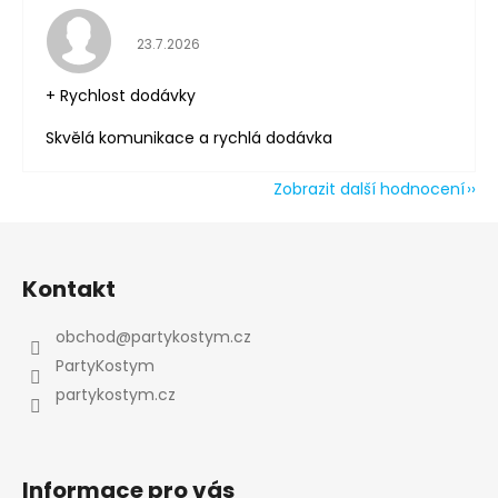
Hodnocení obchodu je 5 z 5 hvězdiček.
23.7.2026
+ Rychlost dodávky
Skvělá komunikace a rychlá dodávka
Zobrazit další hodnocení
Z
á
Kontakt
p
a
obchod
@
partykostym.cz
t
PartyKostym
í
partykostym.cz
Informace pro vás