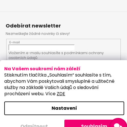
Odebírat newsletter
Nezmeškejte žádné novinky či slevy!
E-mail
Vložením e-mailu souhlasíte s
podmínkami ochrany
osobních údajů
Na Vašem soukromí nám záleží
PŘIHLÁSIT SE
Stisknutím tlačítka „Souhlasím“ souhlasíte s tím,
abychom Vám poskytovali smysluplné a užitečné
služby na základě Vašich údajů o sledování
procházení webu. Více
ZDE
Vytvořil Shoptet
Upravilo studio:
Copyright 2026
PartyKostym.cz
. Všechna práva
Nastavení
vyhrazena.
Upravit nastavení cookies
Odmítnout
Souhlasím