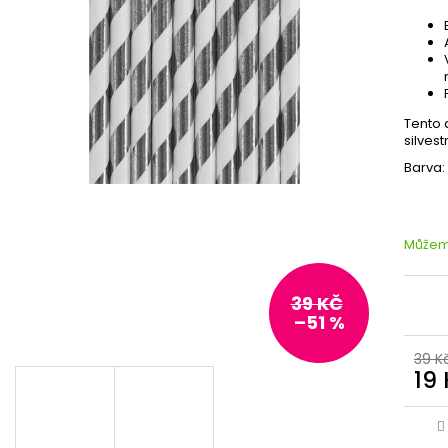
Tento 
silvest
Barva: 
Můžeme
39 KČ
–51 %
39 K
19