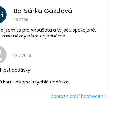
Bc. Šárka Gazdová
G
Hodnocení obchodu je 5 z 5 hvězdiček.
1.8.2026
la jsem to pro vnoučata a ty jsou spokojené,
tě zase někdy něco objednáme
Hodnocení obchodu je 5 z 5 hvězdiček.
23.7.2026
hlost dodávky
á komunikace a rychlá dodávka
Zobrazit další hodnocení