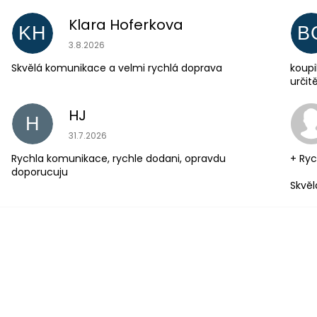
Klara Hoferkova
KH
B
Hodnocení obchodu je 5 z 5 hvězdiček.
3.8.2026
Skvělá komunikace a velmi rychlá doprava
koupi
urči
HJ
H
Hodnocení obchodu je 5 z 5 hvězdiček.
31.7.2026
Rychla komunikace, rychle dodani, opravdu
+ Ryc
doporucuju
Skvěl