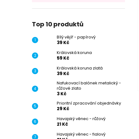
Top 10 produktů
Bílý vějíř - papírový
39 Kč
Královská koruna
59 Kč
Královská koruna zlatá
39 Kč
Nafukovací balónek metalický -
růžové zlato
3 Kč
Prioritní zpracování objednávky
29 Kč
Havajský věnec - růžový
21 Kč
Havajský věnec - fialový