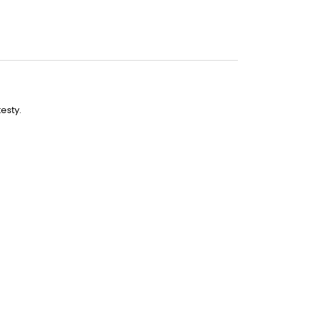
Partykostym.cz - online
esty.
29 Kč
DO KOŠÍKU
39 Kč
DO KOŠÍKU