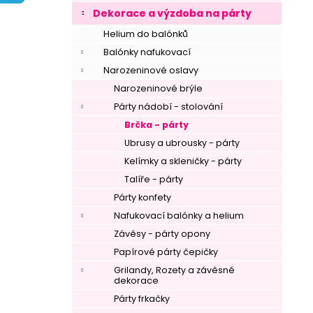
í
Dekorace a výzdoba na párty
p
Helium do balónků
a
Balónky nafukovací
n
Narozeninové oslavy
e
Narozeninové brýle
l
Párty nádobí - stolování
Brčka - párty
Ubrusy a ubrousky - párty
Kelímky a skleničky - párty
Talíře - párty
Párty konfety
Nafukovací balónky a helium
Závěsy - párty opony
Papírové párty čepičky
Grilandy, Rozety a závěsné
dekorace
Párty frkačky