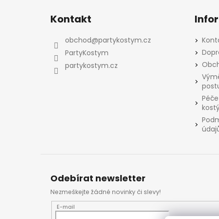
Z
á
Kontakt
Info
p
a
obchod
@
partykostym.cz
Kont
t
Dopr
PartyKostym
í
Obch
partykostym.cz
Výmě
post
Péče
kost
Podm
údaj
Odebírat newsletter
Nezmeškejte žádné novinky či slevy!
E-mail