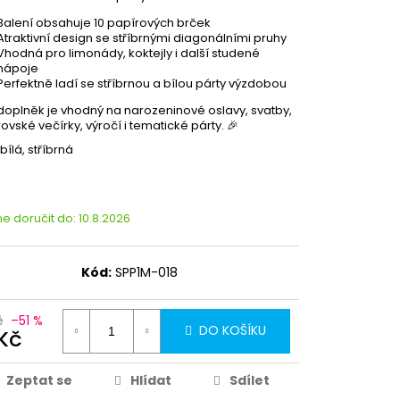
Balení obsahuje 10 papírových brček
Atraktivní design se stříbrnými diagonálními pruhy
Vhodná pro limonády, koktejly i další studené
nápoje
Perfektně ladí se stříbrnou a bílou párty výzdobou
doplněk je vhodný na narozeninové oslavy, svatby,
rovské večírky, výročí i tematické párty. 🎉
bílá, stříbrná
 doručit do:
10.8.2026
Kód:
SPP1M-018
č
–51 %
DO KOŠÍKU
 Kč
Zeptat se
Hlídat
Sdílet