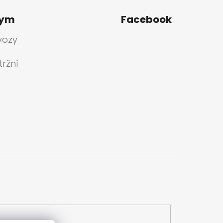
tym
Facebook
vozy
ržní
a