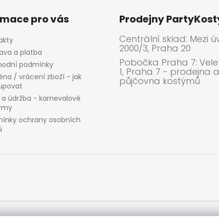
rmace pro vás
Prodejny PartyKos
Centrální sklad: Mezi ú
akty
2000/3, Praha 20
ava a platba
Pobočka Praha 7: Velet
odní podmínky
1, Praha 7 - prodejna 
na / vrácení zboží - jak
půjčovna kostýmů
upovat
 a údržba - karnevalové
ýmy
ínky ochrany osobních
ů