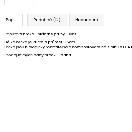
Popis
Podobné (12)
Hodnocení
Papírová brčka - stříbrné pruhy - 10ks
Délka brčka je 20cm a průměr 0,5cm.
Brčka jsou biologicky rozložitelná a kompostovatelná. Splňuje FDA t
Prodej levných párty brček - Praha
Stříbrné papírové kelímky 220ml - 6ks
Skladem
(30 ks)
25 %
Fóliový balónek 61cm - srdce stříbrné
Skladem
(34 ks)