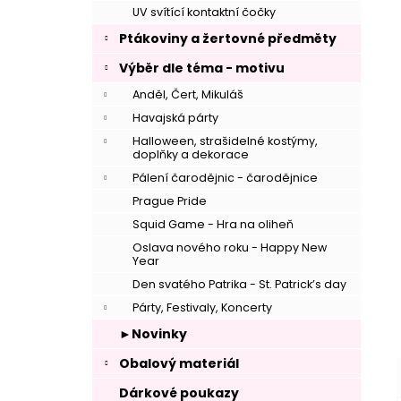
UV svítící kontaktní čočky
Ptákoviny a žertovné předměty
–
Výběr dle téma - motivu
Anděl, Čert, Mikuláš
Havajská párty
Halloween, strašidelné kostýmy,
doplňky a dekorace
Pálení čarodějnic - čarodějnice
Prague Pride
Squid Game - Hra na oliheň
Oslava nového roku - Happy New
Year
Den svatého Patrika - St. Patrick’s day
Párty, Festivaly, Koncerty
–
►Novinky
Obalový materiál
Dárkové poukazy