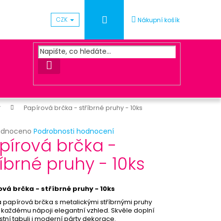
Přihlášení
CZK
Nákupní košík
HLEDAT
y
Papírová brčka - stříbrné pruhy - 10ks
rné
odnoceno
Podrobnosti hodnocení
Následující
pírová brčka -
cení
ktu
říbrné pruhy - 10ks
UNA ZLATÁ
vá brčka - stříbrné pruhy - 10ks
ček.
á papírová brčka s metalickými stříbrnými pruhy
 každému nápoji elegantní vzhled. Skvěle doplní
stní tabuli i moderní párty dekorace.