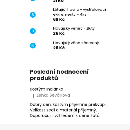
21 Kč
Létající hovna - vystřelovací
exkrementy – 4ks
69 Kč
Havajský věnec - žlutý
26 Kč
Havajský věnec červený
26 Kč
Poslední hodnocení
produktů
Kostým Indiánka
Lenka Ševčíková
|
Hodnocení produktu je 5 z 5 hvězdiček.
Dobrý den, kostým příjemně překvapil.
Velikost sedí a materiál příjemný.
Doporučuji i vzhledem k ceně šatů.