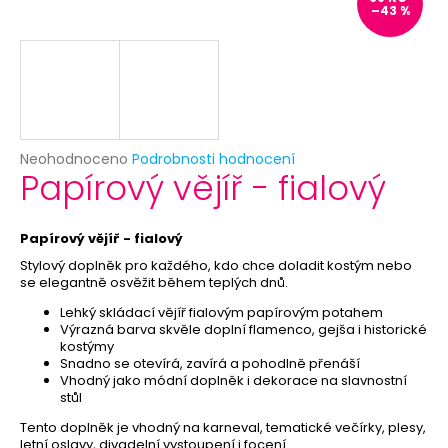
č
–43 %
u
j
e
m
e
Průměrné
Neohodnoceno
Podrobnosti hodnocení
KRÁLOVSKÁ
Papírový vějíř - fialový
hodnocení
KORUNA
produktu
ZLATÁ
je
39
0,0
Papírový vějíř - fialový
Kč
z
Původně:
Stylový doplněk pro každého, kdo chce doladit kostým nebo
5
99
se elegantně osvěžit během teplých dnů.
hvězdiček.
Kč
Lehký skládací vějíř fialovým papírovým potahem
Výrazná barva skvěle doplní flamenco, gejša i historické
kostýmy
Snadno se otevírá, zavírá a pohodlně přenáší
Vhodný jako módní doplněk i dekorace na slavnostní
stůl
Tento doplněk je vhodný na karneval, tematické večírky, plesy,
letní oslavy, divadelní vystoupení i focení.