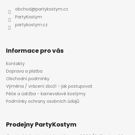
p
a
obchod
@
partykostym.cz
t
PartyKostym
í
partykostym.cz
Informace pro vás
Kontakty
Doprava a platba
Obchodní podmínky
Výměna / vrácení zboží - jak postupovat
Péče a údržba - karnevalové kostýmy
Podmínky ochrany osobních údajů
Prodejny PartyKostym