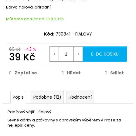
Barva: fialová, přírodní
Můžeme doručit do:
10.8.2026
Kód:
730841 - FIALOVY
69 Kč
–43 %
39 Kč
DO KOŠÍKU
Zeptat se
Hlídat
Sdílet
Popis
Podobné (12)
Hodnocení
Papírový vějíř - fialový
Levné dárky a ptákoviny s obrovským výběrem v Praze za
nejlepší ceny.