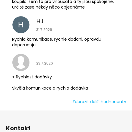
koupila jsem to pro vnoučata a ty jsou spokojené,
určitě zase někdy něco objednáme
HJ
H
Hodnocení obchodu je 5 z 5 hvězdiček.
31.7.2026
Rychla komunikace, rychle dodani, opravdu
doporucuju
Odeslat
Hodnocení obchodu je 5 z 5 hvězdiček.
Powered by chaterimo
23.7.2026
+ Rychlost dodávky
Skvělá komunikace a rychlá dodávka
Zobrazit další hodnocení
Z
á
Kontakt