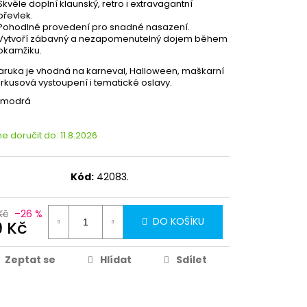
Skvěle doplní klaunský, retro i extravagantní
převlek.
Pohodlné provedení pro snadné nasazení.
Vytvoří zábavný a nezapomenutelný dojem během
okamžiku.
aruka je vhodná na karneval, Halloween, maškarní
cirkusová vystoupení i tematické oslavy.
: modrá
 doručit do:
11.8.2026
Kód:
42083.
Kč
–26 %
DO KOŠÍKU
9 Kč
Zeptat se
Hlídat
Sdílet