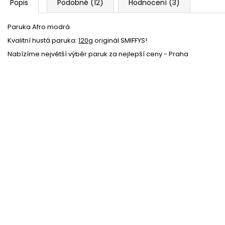
Popis
Podobné (12)
Hodnocení (3)
Paruka Afro modrá
Kvalitní hustá paruka:
120g
originál SMIFFYS!
Nabízíme největší výběr paruk za nejlepší ceny - Praha
Barevné klaunské kšandy s puntíky - šle
Skladem
(6 ks)
Klaunský klobouk
Skladem
(4 ks)
28 %