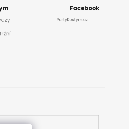
tym
Facebook
vozy
PartyKostym.cz
ržní
a