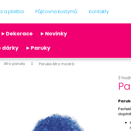
a a platba
Půjčovna kostymů
Kontakty
Co potřebujete najít?
►Dekorace
►Novinky
Doporučujeme
 dárky
►Paruky
Afro paruky
Paruka Afro modrá
Průmě
3 hod
Pa
hodno
produ
je
BÍLÝ VĚJÍŘ - PAPÍROVÝ
PRIORITNÍ ZPR
5,0
Paruk
39 Kč
29 Kč
z
Perfekt
Původně:
69 Kč
5
doplnit
hvězdi