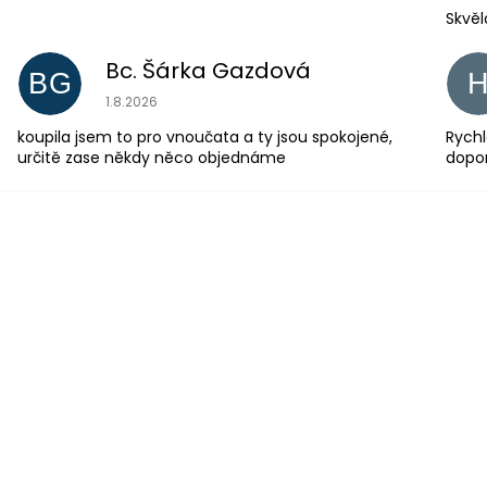
Skvěl
Bc. Šárka Gazdová
BG
Hodnocení obchodu je 5 z 5 hvězdiček.
1.8.2026
koupila jsem to pro vnoučata a ty jsou spokojené,
Rychl
určitě zase někdy něco objednáme
dopo