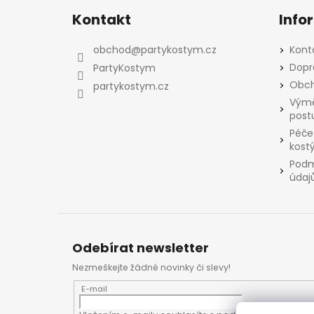
á
Kontakt
Info
p
a
obchod
@
partykostym.cz
Kont
t
Dopr
PartyKostym
í
Obch
partykostym.cz
Výmě
post
Péče
kost
Podm
údaj
Odebírat newsletter
Nezmeškejte žádné novinky či slevy!
E-mail