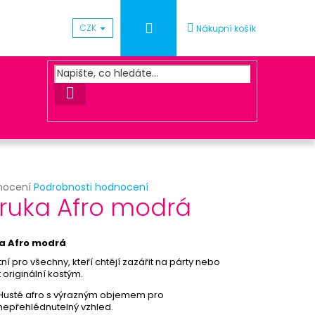
Přihlášení
CZK
Nákupní košík
HLEDAT
rné
nocení
Podrobnosti hodnocení
Následující
ruka Afro modrá
cení
ktu
ACOVÁNÍ OBJEDNÁVKY
a Afro modrá
ní pro všechny, kteří chtějí zazářit na párty nebo
 originální kostým.
ček.
Husté afro s výrazným objemem pro
nepřehlédnutelný vzhled.