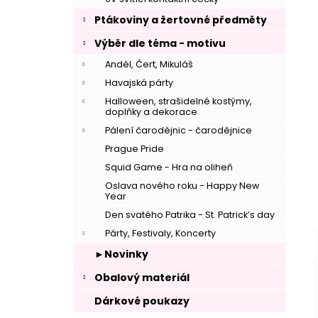
Ptákoviny a žertovné předměty
Výběr dle téma - motivu
Anděl, Čert, Mikuláš
Havajská párty
–
Halloween, strašidelné kostýmy,
doplňky a dekorace
Pálení čarodějnic - čarodějnice
Prague Pride
Squid Game - Hra na oliheň
Oslava nového roku - Happy New
Year
–
Den svatého Patrika - St. Patrick’s day
Párty, Festivaly, Koncerty
►Novinky
Obalový materiál
Dárkové poukazy