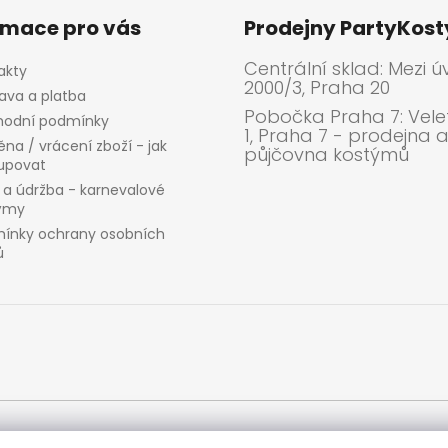
rmace pro vás
Prodejny PartyKos
Centrální sklad: Mezi ú
akty
2000/3, Praha 20
ava a platba
Pobočka Praha 7: Velet
odní podmínky
1, Praha 7 - prodejna 
na / vrácení zboží - jak
půjčovna kostýmů
upovat
 a údržba - karnevalové
ýmy
ínky ochrany osobních
ů