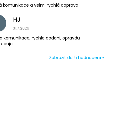
á komunikace a velmi rychlá doprava
HJ
H
Hodnocení obchodu je 5 z 5 hvězdiček.
31.7.2026
a komunikace, rychle dodani, opravdu
rucuju
Zobrazit další hodnocení