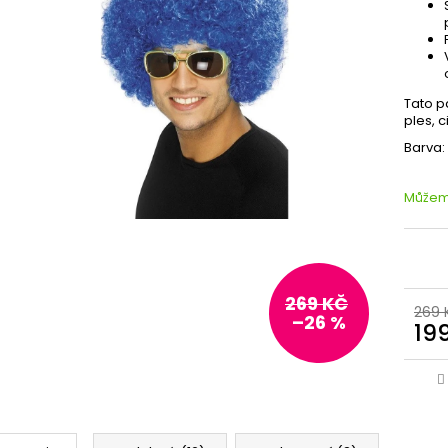
Tato p
ples, 
Barva
Můžeme
269 KČ
269 
–26 %
19