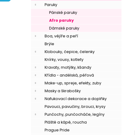
í
Paruky
p
Pánské paruky
a
Afro paruky
n
Dámské paruky
e
Boa, vějíře a peří
l
Brýle
Klobouky, čepice, čelenky
Knírky, vousy, kotlety
Kravaty, motýlky, kšandy
Křídla - andělská, péřová
Make-up, spreje, efekty, zuby
Masky a škrabošky
Nafukovací dekorace a doplňky
Pavouci, pavučiny, brouci, krysy
Punčochy, punčocháče, legíny
Pláště a kápě, roucha
Prague Pride