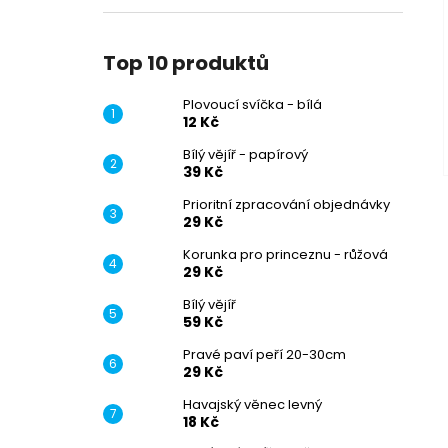
Top 10 produktů
Plovoucí svíčka - bílá
12 Kč
Bílý vějíř - papírový
39 Kč
Prioritní zpracování objednávky
29 Kč
Korunka pro princeznu - růžová
29 Kč
Bílý vějíř
59 Kč
Pravé paví peří 20-30cm
29 Kč
Havajský věnec levný
18 Kč