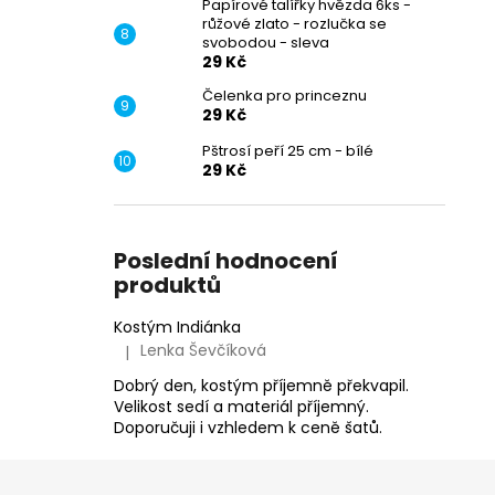
Papírové talířky hvězda 6ks -
růžové zlato - rozlučka se
svobodou - sleva
29 Kč
Čelenka pro princeznu
29 Kč
Pštrosí peří 25 cm - bílé
29 Kč
Poslední hodnocení
produktů
Kostým Indiánka
Lenka Ševčíková
|
Hodnocení produktu je 5 z 5 hvězdiček.
Dobrý den, kostým příjemně překvapil.
Velikost sedí a materiál příjemný.
Doporučuji i vzhledem k ceně šatů.
Z