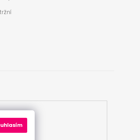
ržní
a
ouhlasím