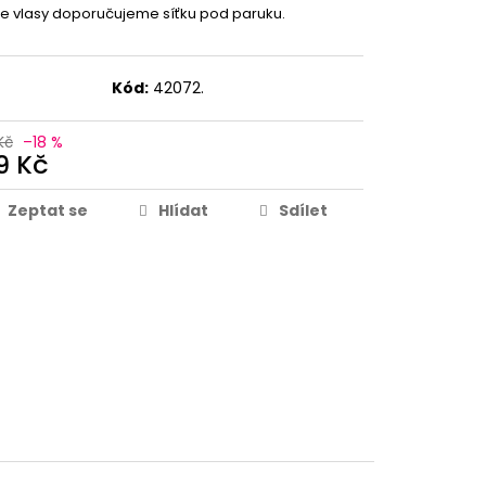
e vlasy doporučujeme síťku pod paruku.
Kód:
42072.
Kč
–18 %
9 Kč
Zeptat se
Hlídat
Sdílet