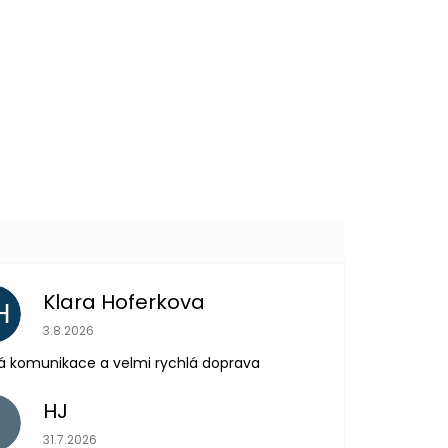
119 Kč
DO KOŠÍKU
Další
produkt
Klara Hoferkova
H
Hodnocení obchodu je 5 z 5 hvězdiček.
3.8.2026
á komunikace a velmi rychlá doprava
HJ
H
Hodnocení obchodu je 5 z 5 hvězdiček.
31.7.2026