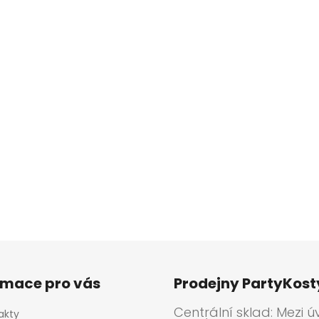
rmace pro vás
Prodejny PartyKos
Centrální sklad: Mezi ú
akty