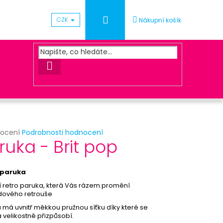
Přihlášení
CZK
Nákupní košík
HLEDAT
rné
nocení
Podrobnosti hodnocení
Následující
ruka - Brit pop
cení
ktu
ACOVÁNÍ OBJEDNÁVKY
 paruka
ní retro paruka, která Vás rázem promění
dového retrouše
ček.
 má uvnitř měkkou pružnou síťku díky které se
 velikostně přizpůsobí.