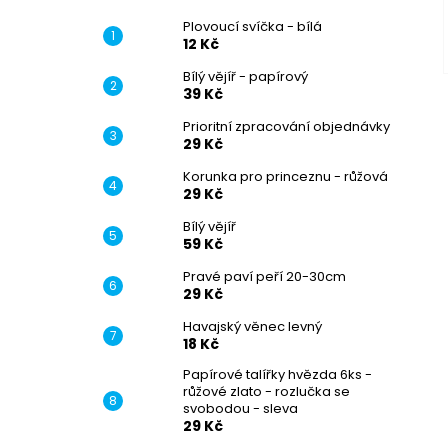
Plovoucí svíčka - bílá
12 Kč
Bílý vějíř - papírový
39 Kč
Prioritní zpracování objednávky
29 Kč
Korunka pro princeznu - růžová
29 Kč
Bílý vějíř
59 Kč
Pravé paví peří 20-30cm
29 Kč
Havajský věnec levný
18 Kč
Papírové talířky hvězda 6ks -
růžové zlato - rozlučka se
svobodou - sleva
29 Kč