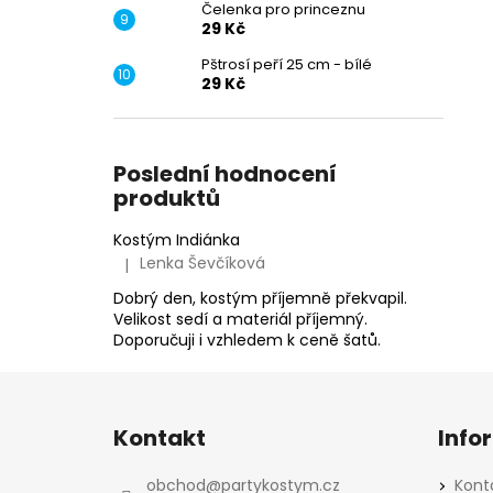
Čelenka pro princeznu
29 Kč
Pštrosí peří 25 cm - bílé
29 Kč
Poslední hodnocení
produktů
Kostým Indiánka
Lenka Ševčíková
|
Hodnocení produktu je 5 z 5 hvězdiček.
Dobrý den, kostým příjemně překvapil.
Velikost sedí a materiál příjemný.
Doporučuji i vzhledem k ceně šatů.
Z
á
Kontakt
Info
p
a
obchod
@
partykostym.cz
Kont