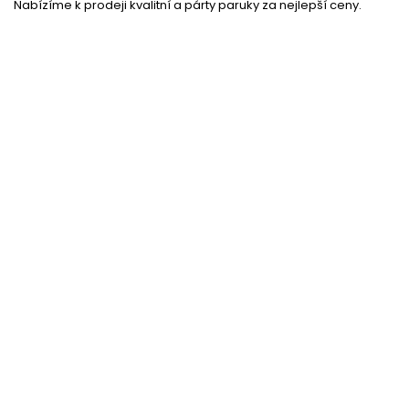
Nabízíme k prodeji kvalitní a párty paruky za nejlepší ceny.
Síťka pod paruku
Skladem
(85 ks)
–16 %
Peace znak Hippie
Skladem
(9 ks)
20 %
Brýle Hippy kulaté - lenonky
Skladem
(10 ks)