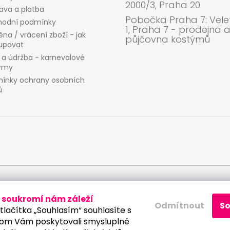
2000/3, Praha 20
ava a platba
Pobočka Praha 7: Velet
odní podmínky
1, Praha 7 - prodejna 
na / vrácení zboží - jak
půjčovna kostýmů
upovat
 a údržba - karnevalové
ýmy
ínky ochrany osobních
ů
 osobních údajů
soukromí nám záleží
Odmítnout
S
tlačítka „Souhlasím“ souhlasíte s
om Vám poskytovali smysluplné