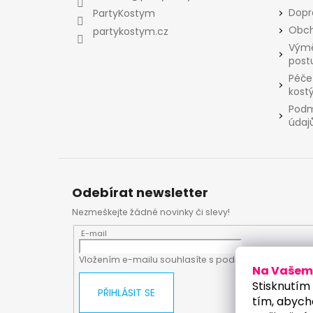
t
Dopr
PartyKostym
í
Obch
partykostym.cz
Výmě
post
Péče
kost
Podm
údaj
Odebírat newsletter
Nezmeškejte žádné novinky či slevy!
E-mail
Vložením e-mailu souhlasíte s
podmínkami ochrany
Na Vašem 
Stisknutím 
PŘIHLÁSIT SE
tím, abych