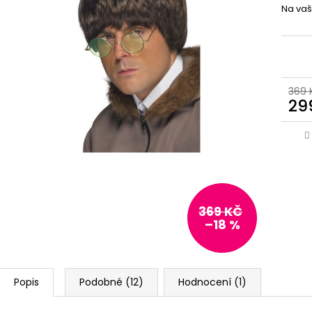
Na vaš
369 
29
369 KČ
–18 %
Popis
Podobné (12)
Hodnocení (1)