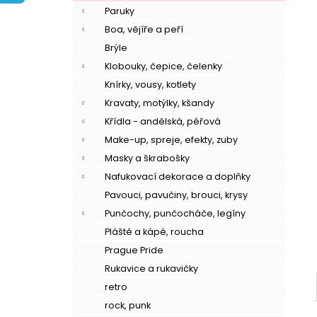
í
Paruky
p
Boa, vějíře a peří
a
Brýle
n
Klobouky, čepice, čelenky
e
Knírky, vousy, kotlety
l
Kravaty, motýlky, kšandy
Křídla - andělská, péřová
Make-up, spreje, efekty, zuby
Masky a škrabošky
Nafukovací dekorace a doplňky
Pavouci, pavučiny, brouci, krysy
Punčochy, punčocháče, legíny
Pláště a kápě, roucha
Prague Pride
Rukavice a rukavičky
retro
rock, punk