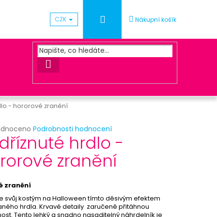
Přihlášení
CZK
Nákupní košík
HLEDAT
dlo - hororové zranění
rné
odnoceno
Podrobnosti hodnocení
Následující
dříznuté hrdlo -
cení
ktu
rorové zranění
ACOVÁNÍ OBJEDNÁVKY
é zranění
ček.
e svůj kostým na Halloween tímto děsivým efektem
ného hrdla. Krvavé detaily zaručeně přitáhnou
ost. Tento lehký a snadno nasaditelný náhrdelník je