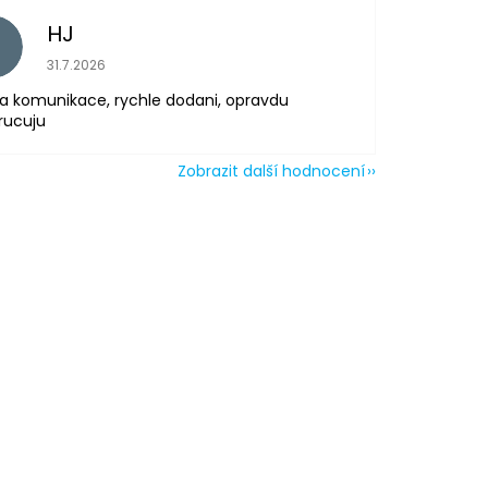
HJ
H
Hodnocení obchodu je 5 z 5 hvězdiček.
31.7.2026
a komunikace, rychle dodani, opravdu
rucuju
Zobrazit další hodnocení