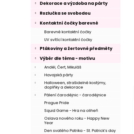
Dekorace a výzdoba na párty
Rozlučka se svobodou
Kontaktní čočky barevné
Barevné kontaktní čočky
UV svítící kontaktní čočky
Ptákoviny a žertovné předměty
Výběr dle téma - motivu
Anděl, Čert, Mikuláš
Havajská párty
–
Halloween, strašidelné kostýmy,
doplňky a dekorace
Pálení čarodějnic - čarodějnice
Prague Pride
Squid Game - Hra na oliheň
Oslava nového roku - Happy New
Year
Den svatého Patrika - St. Patrick’s day