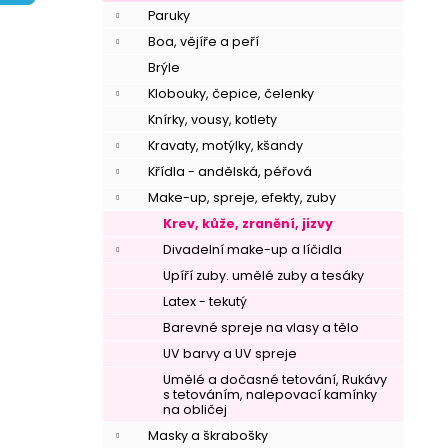
í
Paruky
p
Boa, vějíře a peří
a
Brýle
n
Klobouky, čepice, čelenky
e
Knírky, vousy, kotlety
l
Kravaty, motýlky, kšandy
Křídla - andělská, péřová
Make-up, spreje, efekty, zuby
Krev, kůže, zranění, jizvy
Divadelní make-up a líčidla
Upíří zuby. umělé zuby a tesáky
Latex - tekutý
Barevné spreje na vlasy a tělo
UV barvy a UV spreje
Umělé a dočasné tetování, Rukávy
s tetováním, nalepovací kamínky
na obličej
Masky a škrabošky