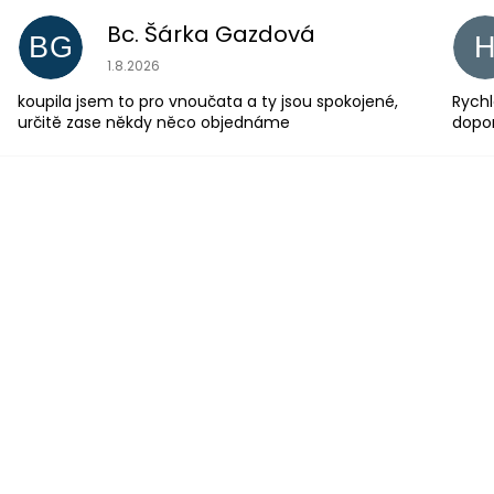
Bc. Šárka Gazdová
BG
Hodnocení obchodu je 5 z 5 hvězdiček.
1.8.2026
koupila jsem to pro vnoučata a ty jsou spokojené,
Rychl
určitě zase někdy něco objednáme
dopo