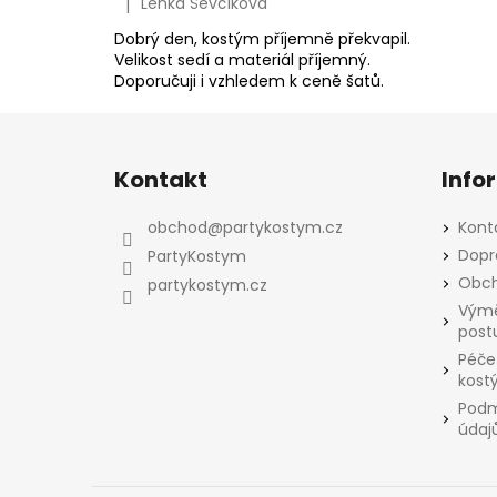
Lenka Ševčíková
|
Hodnocení produktu je 5 z 5 hvězdiček.
Dobrý den, kostým příjemně překvapil.
Velikost sedí a materiál příjemný.
Doporučuji i vzhledem k ceně šatů.
Z
á
Kontakt
Info
p
a
obchod
@
partykostym.cz
Kont
t
Dopr
PartyKostym
í
Obch
partykostym.cz
Výmě
post
Péče
kost
Podm
údaj