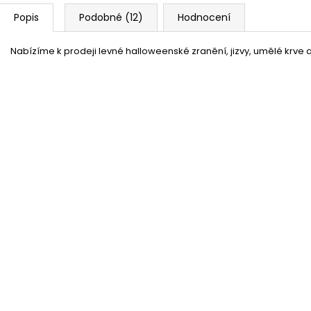
Popis
Podobné (12)
Hodnocení
Nabízíme k prodeji levné halloweenské zranění, jizvy, umělé krve
Umělá krev - falešná krev
Skladem
(více jak100 ks)
37 %
Bílé čočky - Crazy White ZOMBIE
Momentálně nedostupné
50 %
Sada falešných nehtů – černé drápy