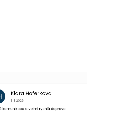
DO KOŠÍKU
89 Kč
DO KOŠÍKU
Další
produkt
Klara Hoferkova
H
Hodnocení obchodu je 5 z 5 hvězdiček.
3.8.2026
á komunikace a velmi rychlá doprava