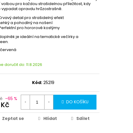
í volbou pro každou strašidelnou příležitost, kdy
 vypadat opravdu hrůzostrašně.
Krvavý detail pro strašidelný efekt
Lehký a pohodlný na nošení
Perfektní pro hororové kostýmy
doplněk je ideální na tematické večírky a
een.
 červená
 doručit do:
11.8.2026
Kód:
25219
Kč
–65 %
DO KOŠÍKU
 Kč
Zeptat se
Hlídat
Sdílet