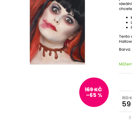
ideáln
chcete
Tento 
Hallow
Barva:
Můžeme
169 KČ
–65 %
169 
59