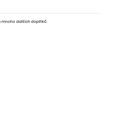
 a mnoho dalších doplňků.
49 Kč
DO KOŠÍKU
Partykostym.cz - online
199 Kč
DETAIL
79 Kč