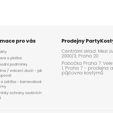
rmace pro vás
Prodejny PartyKos
Centrální sklad: Mezi ú
akty
2000/3, Praha 20
ava a platba
Pobočka Praha 7: Velet
odní podmínky
1, Praha 7 - prodejna 
na / vrácení zboží - jak
půjčovna kostýmů
upovat
 a údržba - karnevalové
ýmy
ínky ochrany osobních
ů