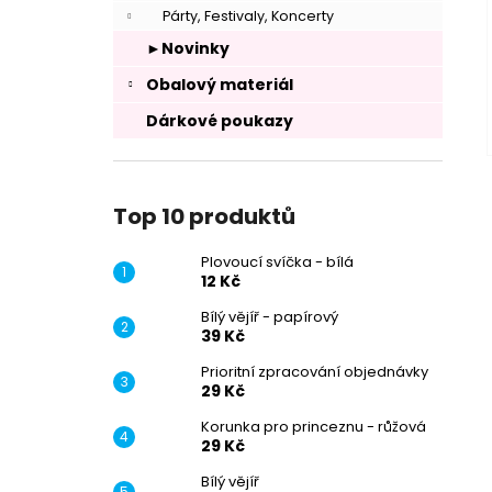
Párty, Festivaly, Koncerty
►Novinky
Obalový materiál
Dárkové poukazy
Top 10 produktů
Plovoucí svíčka - bílá
12 Kč
Bílý vějíř - papírový
39 Kč
Prioritní zpracování objednávky
29 Kč
Korunka pro princeznu - růžová
29 Kč
Bílý vějíř