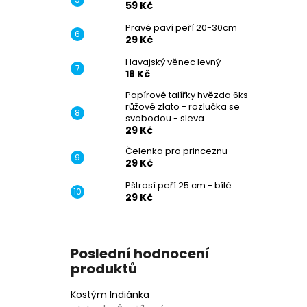
59 Kč
Pravé paví peří 20-30cm
29 Kč
Havajský věnec levný
18 Kč
Papírové talířky hvězda 6ks -
růžové zlato - rozlučka se
svobodou - sleva
29 Kč
Čelenka pro princeznu
29 Kč
Pštrosí peří 25 cm - bílé
29 Kč
Poslední hodnocení
produktů
Kostým Indiánka