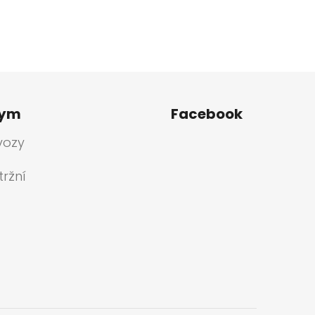
tym
Facebook
vozy
ržní
a