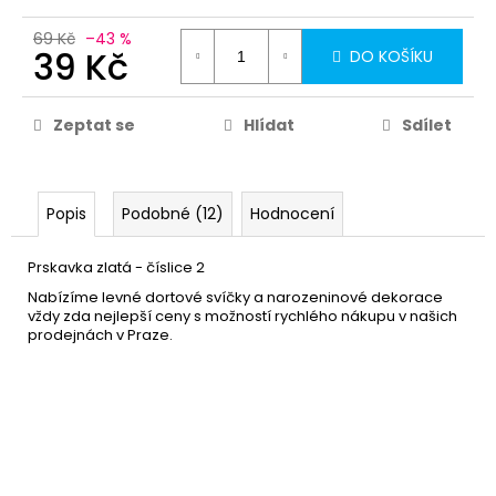
69 Kč
–43 %
39 Kč
DO KOŠÍKU
Zeptat se
Hlídat
Sdílet
Popis
Podobné (12)
Hodnocení
Prskavka zlatá - číslice 2
Nabízíme levné dortové svíčky a narozeninové dekorace
vždy zda nejlepší ceny s možností rychlého nákupu v našich
prodejnách v Praze.
Fóliový balónek 45cm -
29 Kč
Srdce zlaté
DO KOŠÍKU
Skladem
(22 ks)
–50 %