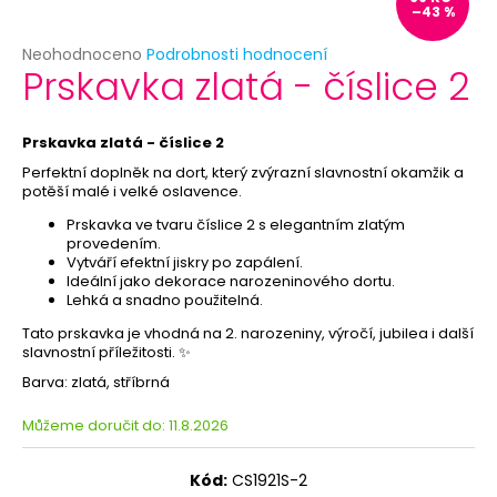
č
–43 %
u
j
Průměrné
Neohodnoceno
Podrobnosti hodnocení
Prskavka zlatá - číslice 2
e
hodnocení
produktu
m
je
e
0,0
Prskavka zlatá - číslice 2
z
Perfektní doplněk na dort, který zvýrazní slavnostní okamžik a
5
KORUNKA
potěší malé i velké oslavence.
hvězdiček.
PRO
Prskavka ve tvaru číslice 2 s elegantním zlatým
PRINCEZNU
provedením.
-
Vytváří efektní jiskry po zapálení.
RŮŽOVÁ
Ideální jako dekorace narozeninového dortu.
29
Lehká a snadno použitelná.
Kč
Tato prskavka je vhodná na 2. narozeniny, výročí, jubilea i další
slavnostní příležitosti. ✨
Barva: zlatá, stříbrná
Můžeme doručit do:
11.8.2026
Kód:
CS1921S-2