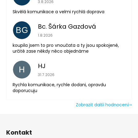
Hodnocení obchodu je 5 z 5 hvězdiček.
3.8.2026
Skvělá komunikace a velmi rychlá doprava
Odeslat
Powered by chaterimo
Bc. Šárka Gazdová
BG
Hodnocení obchodu je 5 z 5 hvězdiček.
1.8.2026
koupila jsem to pro vnoučata a ty jsou spokojené,
určitě zase někdy něco objednáme
HJ
H
Hodnocení obchodu je 5 z 5 hvězdiček.
31.7.2026
Rychla komunikace, rychle dodani, opravdu
doporucuju
Zobrazit další hodnocení
Z
á
Kontakt
p