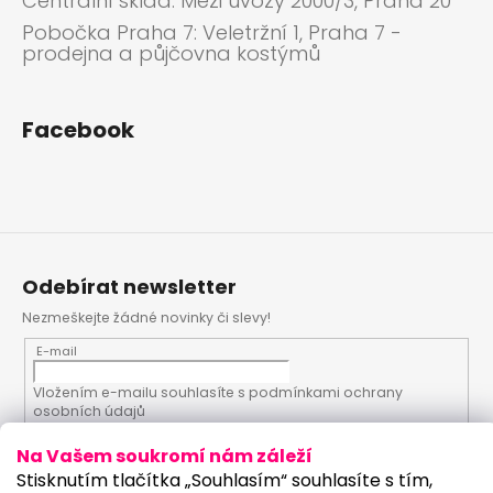
Centrální sklad: Mezi úvozy 2000/3, Praha 20
Pobočka Praha 7: Veletržní 1, Praha 7 -
prodejna a půjčovna kostýmů
Facebook
Odebírat newsletter
Nezmeškejte žádné novinky či slevy!
E-mail
Vložením e-mailu souhlasíte s
podmínkami ochrany
osobních údajů
Na Vašem soukromí nám záleží
PŘIHLÁSIT SE
Stisknutím tlačítka „Souhlasím“ souhlasíte s tím,