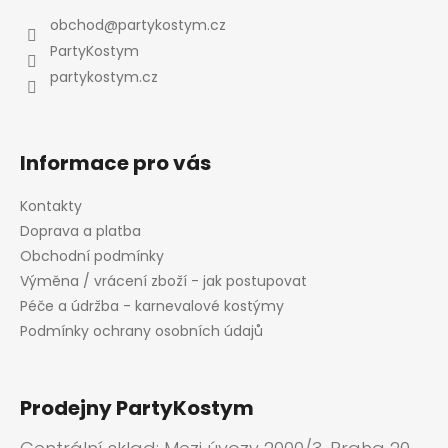
a
obchod
@
partykostym.cz
t
PartyKostym
í
partykostym.cz
Informace pro vás
Kontakty
Doprava a platba
Obchodní podmínky
Výměna / vrácení zboží - jak postupovat
Péče a údržba - karnevalové kostýmy
Podmínky ochrany osobních údajů
Prodejny PartyKostym