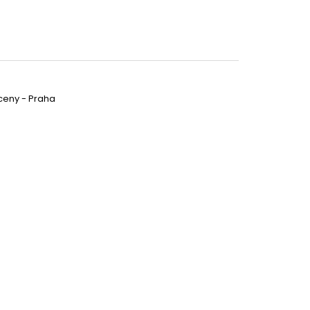
 ceny - Praha
89 Kč
DETAIL
5 Kč
DO KOŠÍKU