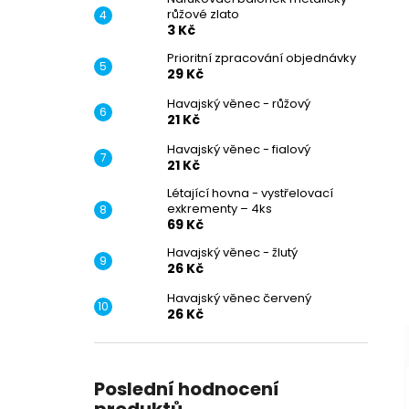
růžové zlato
–
3 Kč
Prioritní zpracování objednávky
29 Kč
Havajský věnec - růžový
21 Kč
Havajský věnec - fialový
–
21 Kč
Létající hovna - vystřelovací
exkrementy – 4ks
69 Kč
Havajský věnec - žlutý
26 Kč
Havajský věnec červený
26 Kč
Poslední hodnocení