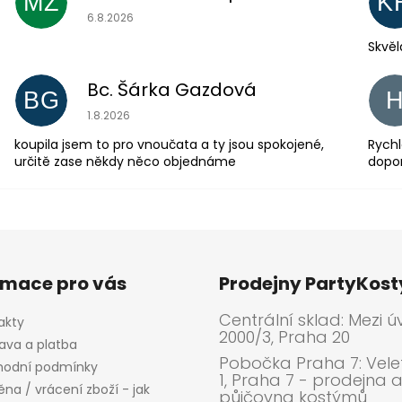
MZ
K
Hodnocení obchodu je 5 z 5 hvězdiček.
6.8.2026
Skvěl
Bc. Šárka Gazdová
BG
Hodnocení obchodu je 5 z 5 hvězdiček.
1.8.2026
koupila jsem to pro vnoučata a ty jsou spokojené,
Rychl
určitě zase někdy něco objednáme
dopo
rmace pro vás
Prodejny PartyKos
Centrální sklad: Mezi ú
akty
2000/3, Praha 20
ava a platba
Pobočka Praha 7: Velet
odní podmínky
1, Praha 7 - prodejna 
na / vrácení zboží - jak
půjčovna kostýmů