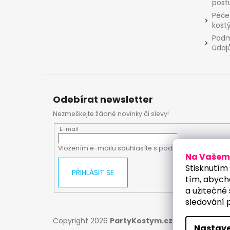
post
Péče
kost
Podm
údaj
Odebírat newsletter
Nezmeškejte žádné novinky či slevy!
E-mail
Vložením e-mailu souhlasíte s
podmínkami ochrany
Na Vašem 
Stisknutím 
PŘIHLÁSIT SE
tím, abych
a užitečné 
sledování 
Copyright 2026
PartyKostym.cz
. Všechna práv
Nastave