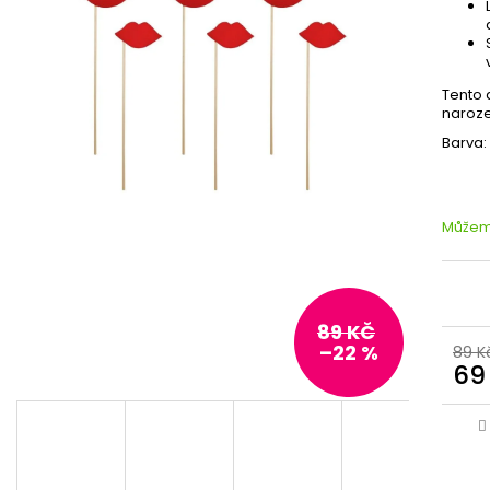
Tento 
naroze
Barva:
Můžeme
89 KČ
–22 %
89 K
69