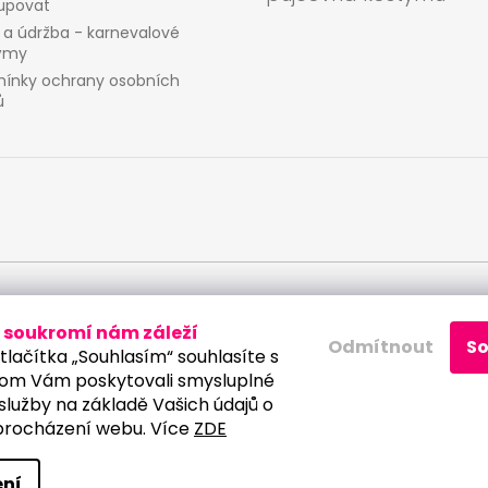
upovat
 a údržba - karnevalové
ýmy
ínky ochrany osobních
ů
 osobních údajů
soukromí nám záleží
Odmítnout
S
tlačítka „Souhlasím“ souhlasíte s
om Vám poskytovali smysluplné
služby na základě Vašich údajů o
procházení webu. Více
ZDE
a vyhrazena.
Upravit nastavení cookies
ní