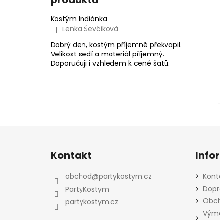
produktů
Kostým Indiánka
Lenka Ševčíková
|
Hodnocení produktu je 5 z 5 hvězdiček.
Dobrý den, kostým příjemně překvapil.
Velikost sedí a materiál příjemný.
Doporučuji i vzhledem k ceně šatů.
Z
á
Kontakt
Info
p
a
obchod
@
partykostym.cz
Kont
t
Dopr
PartyKostym
í
Obch
partykostym.cz
Výmě