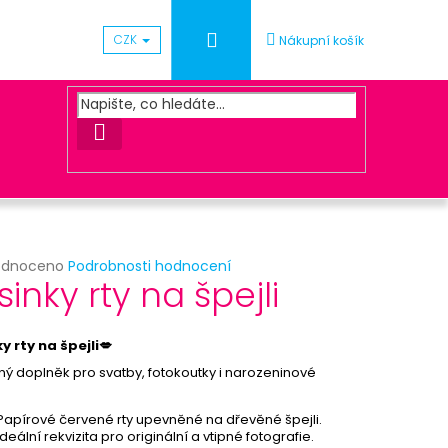
Přihlášení
CZK
Nákupní košík
HLEDAT
rné
odnoceno
Podrobnosti hodnocení
Následující
sinky rty na špejli
cení
ktu
UNA ZLATÁ
y rty na špejli💋
ý doplněk pro svatby, fotokoutky i narozeninové
.
ček.
Papírové červené rty upevněné na dřevěné špejli.
Ideální rekvizita pro originální a vtipné fotografie.