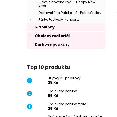
Oslava nového roku - Happy New
Year
Den svatého Patrika - St. Patrick’s day
Párty, Festivaly, Koncerty
►Novinky
Obalový materiál
Dárkové poukazy
Top 10 produktů
Bílý vějíř - papírový
39 Kč
–
Královská koruna
59 Kč
Královská koruna zlatá
39 Kč
Nafukovací balónek metalický -