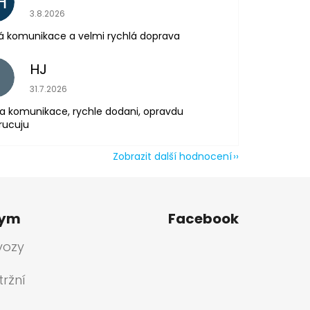
H
Hodnocení obchodu je 5 z 5 hvězdiček.
3.8.2026
á komunikace a velmi rychlá doprava
HJ
H
Hodnocení obchodu je 5 z 5 hvězdiček.
31.7.2026
a komunikace, rychle dodani, opravdu
rucuju
Zobrazit další hodnocení
tym
Facebook
vozy
ržní
a