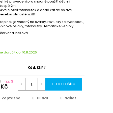
Lehké provedení pro snadné použití dětmi i
dospělými.
Skvěle oživí fotokoutek a dodá každé oslavě
veselou atmosféru. 📸
doplněk je vhodný na svatby, rozlučky se svobodou,
ninové oslavy, fotokoutky i tematické večírky.
 červená, béžová
 doručit do:
10.8.2026
Kód:
KNP7
č
–22 %
DO KOŠÍKU
 Kč
Zeptat se
Hlídat
Sdílet
Partykostym.cz - online