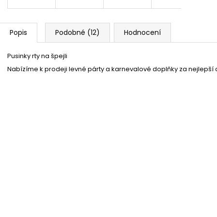
Popis
Podobné (12)
Hodnocení
Pusinky rty na špejli
Nabízíme k prodeji levné párty a karnevalové doplňky za nejlepší
Pánská buřinka černá
Momentálně nedostupné
52 %
Párty čepice - lesklá
Skladem
(více jak100 ks)