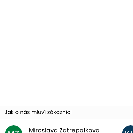
37 %
Balónek - srdce velké
Skladem
(více jak100 ks)
33 %
Love - srdce s šípem fóliový balónek
Skladem
(10 ks)
Miroslava Zatrepalkova