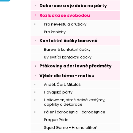
í
Dekorace a výzdoba na párty
p
Rozlučka se svobodou
a
n
Pro nevěstu a družičky
e
Pro ženichy
l
Kontaktní čočky barevné
Barevné kontaktní čočky
UV svítící kontaktní čočky
Ptákoviny a žertovné předměty
Výběr dle téma - motivu
Anděl, Čert, Mikuláš
Havajská párty
Halloween, strašidelné kostýmy,
doplňky a dekorace
Pálení čarodějnic - čarodějnice
Prague Pride
Squid Game - Hra na oliheň