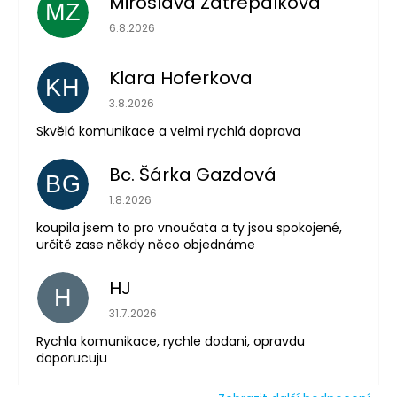
Miroslava Zatrepalkova
MZ
Hodnocení obchodu je 5 z 5 hvězdiček.
6.8.2026
Klara Hoferkova
KH
Hodnocení obchodu je 5 z 5 hvězdiček.
3.8.2026
Skvělá komunikace a velmi rychlá doprava
Bc. Šárka Gazdová
BG
Hodnocení obchodu je 5 z 5 hvězdiček.
1.8.2026
koupila jsem to pro vnoučata a ty jsou spokojené,
určitě zase někdy něco objednáme
HJ
H
Hodnocení obchodu je 5 z 5 hvězdiček.
31.7.2026
Rychla komunikace, rychle dodani, opravdu
doporucuju