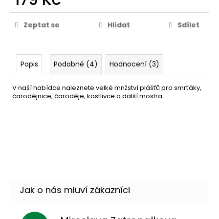
Zeptat se
Hlídat
Sdílet
Popis
Podobné (4)
Hodnocení (3)
V naší nabídce naleznete velké mnžství plášťů pro smrťáky,
čarodějnice, čaroděje, kostlivce a další mostra.
Červený plášť s maskou
179 Kč
DO KOŠÍKU
Skladem
(3 ks)
–33 %