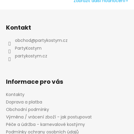
Zobrazit další hodnocení
Z
Odeslat
á
Kontakt
p
Powered by chaterimo
a
obchod
@
partykostym.cz
t
PartyKostym
í
partykostym.cz
Informace pro vás
Kontakty
Doprava a platba
Obchodní podmínky
Výměna / vrácení zboží - jak postupovat
Péče a údržba - karnevalové kostýmy
Podmínky ochrany osobních údajů