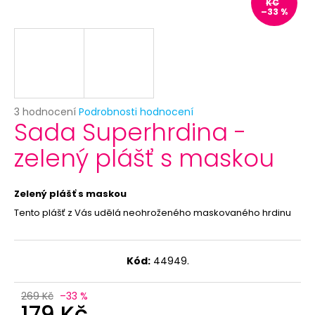
č
KČ
–33 %
u
j
e
m
e
Průměrné
3 hodnocení
Podrobnosti hodnocení
PRIORITNÍ
Sada Superhrdina -
hodnocení
ZPRACOVÁNÍ
produktu
OBJEDNÁVKY
zelený plášť s maskou
je
29
5,0
Kč
z
5
Zelený plášť s maskou
hvězdiček.
Tento plášť z Vás udělá neohroženého maskovaného hrdinu
Kód:
44949.
269 Kč
–33 %
179 Kč