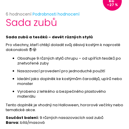
č
KČ
–27 %
u
j
Průměrné
6 hodnocení
Podrobnosti hodnocení
Sada zubů
e
hodnocení
produktu
m
je
e
4,7
Sada zubů a tesáků – devět různých stylů
z
Pro všechny, kteří chtějí doladit svůj děsivý kostým k naprosté
5
BÍLÝ
dokonalosti 🧛🧟
hvězdiček.
VĚJÍŘ
Obsahuje 9 různých stylů chrupu – od upířích tesáků po
59
znetvořené zuby
Kč
Nasazovací provedení pro jednoduché použití
Ideální jako doplněk ke kostýmům čarodějů, upírů nebo
monster
Vyrobeno z lehkého a bezpečného plastového
materiálu
Tento doplněk je vhodný na Halloween, hororové večírky nebo
tematické akce.
Součást balení:
9 různých nasazovacích sad zubů
Barva:
bílá/masová