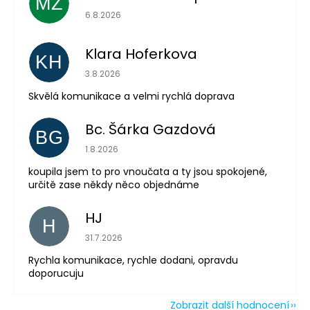
MZ
Hodnocení obchodu je 5 z 5 hvězdiček.
6.8.2026
Klara Hoferkova
KH
Hodnocení obchodu je 5 z 5 hvězdiček.
3.8.2026
Skvělá komunikace a velmi rychlá doprava
Bc. Šárka Gazdová
BG
Hodnocení obchodu je 5 z 5 hvězdiček.
1.8.2026
koupila jsem to pro vnoučata a ty jsou spokojené,
určitě zase někdy něco objednáme
HJ
H
Hodnocení obchodu je 5 z 5 hvězdiček.
31.7.2026
Rychla komunikace, rychle dodani, opravdu
doporucuju
Zobrazit další hodnocení