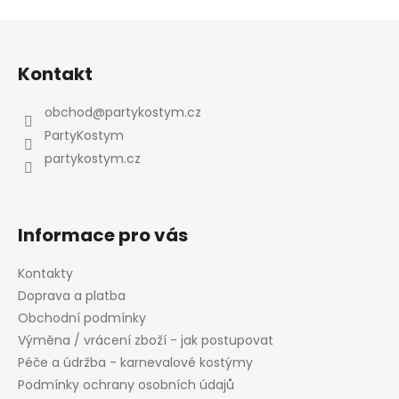
Z
á
Odeslat
Kontakt
p
Powered by chaterimo
a
obchod
@
partykostym.cz
t
PartyKostym
í
partykostym.cz
Informace pro vás
Kontakty
Doprava a platba
Obchodní podmínky
Výměna / vrácení zboží - jak postupovat
Péče a údržba - karnevalové kostýmy
Podmínky ochrany osobních údajů