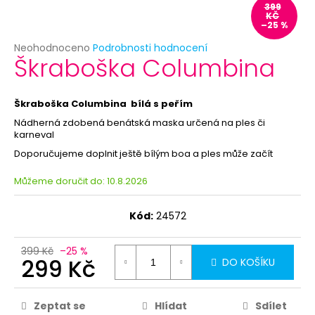
č
399
u
KČ
–25 %
j
e
Průměrné
Neohodnoceno
Podrobnosti hodnocení
Škraboška Columbina
hodnocení
m
produktu
e
je
0,0
Škraboška Columbina bílá s peřím
z
HAVAJSKÝ
Nádherná zdobená benátská maska
určená na ples či
5
VĚNEC
karneval
hvězdiček.
-
Doporučujeme doplnit ještě bílým boa a ples může začít
ŽLUTÝ
26
Můžeme doručit do:
10.8.2026
Kč
Kód:
24572
399 Kč
–25 %
299 Kč
DO KOŠÍKU
Zeptat se
Hlídat
Sdílet