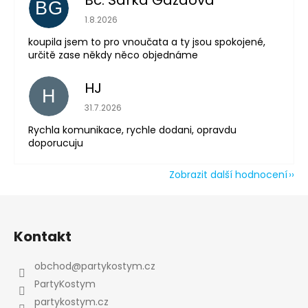
Bc. Šárka Gazdová
BG
Hodnocení obchodu je 5 z 5 hvězdiček.
1.8.2026
koupila jsem to pro vnoučata a ty jsou spokojené,
určitě zase někdy něco objednáme
HJ
H
Hodnocení obchodu je 5 z 5 hvězdiček.
31.7.2026
Rychla komunikace, rychle dodani, opravdu
doporucuju
Zobrazit další hodnocení
Z
á
Kontakt
p
a
Odeslat
obchod
@
partykostym.cz
t
PartyKostym
Powered by chaterimo
í
partykostym.cz