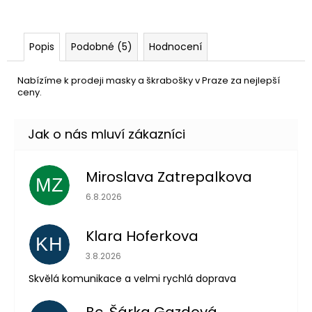
Popis
Podobné (5)
Hodnocení
Nabízíme k prodeji masky a škrabošky v Praze za nejlepší
ceny.
Miroslava Zatrepalkova
MZ
Hodnocení obchodu je 5 z 5 hvězdiček.
6.8.2026
Klara Hoferkova
KH
Hodnocení obchodu je 5 z 5 hvězdiček.
3.8.2026
Skvělá komunikace a velmi rychlá doprava