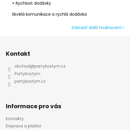
+ Rychlost dodávky
Skvělá komunikace a rychlá dodávka
Zobrazit další hodnocení
Z
Odeslat
á
Kontakt
Powered by chaterimo
p
a
obchod
@
partykostym.cz
t
PartyKostym
í
partykostym.cz
Informace pro vás
Kontakty
Doprava a platba