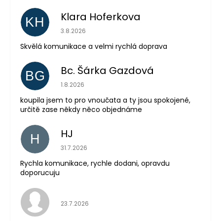
Klara Hoferkova
KH
Hodnocení obchodu je 5 z 5 hvězdiček.
3.8.2026
Skvělá komunikace a velmi rychlá doprava
Bc. Šárka Gazdová
BG
Hodnocení obchodu je 5 z 5 hvězdiček.
1.8.2026
koupila jsem to pro vnoučata a ty jsou spokojené,
určitě zase někdy něco objednáme
HJ
H
Hodnocení obchodu je 5 z 5 hvězdiček.
31.7.2026
Rychla komunikace, rychle dodani, opravdu
doporucuju
Hodnocení obchodu je 5 z 5 hvězdiček.
23.7.2026