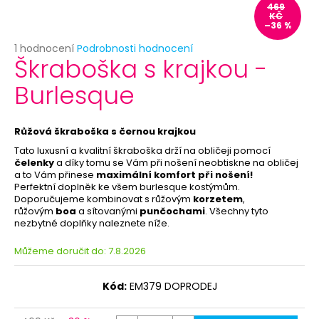
č
469
u
KČ
–36 %
j
e
Průměrné
1 hodnocení
Podrobnosti hodnocení
Škraboška s krajkou -
hodnocení
m
produktu
e
Burlesque
je
5,0
z
KOČKA
5
Růžová škraboška s černou krajkou
-
hvězdiček.
PAPÍROVÁ
Tato luxusní a kvalitní škraboška drží na obličeji pomocí
MASKA
čelenky
a díky tomu se Vám při nošení neobtiskne na obličej
K
a to Vám přinese
maximální komfort při nošení!
DOMALOVÁNÍ
Perfektní doplněk ke všem burlesque kostýmům.
Doporučujeme kombinovat s růžovým
korzetem
,
39
růžovým
boa
a sítovanými
punčochami
. Všechny tyto
Kč
nezbytné doplňky naleznete níže.
Můžeme doručit do:
7.8.2026
Kód:
EM379 DOPRODEJ