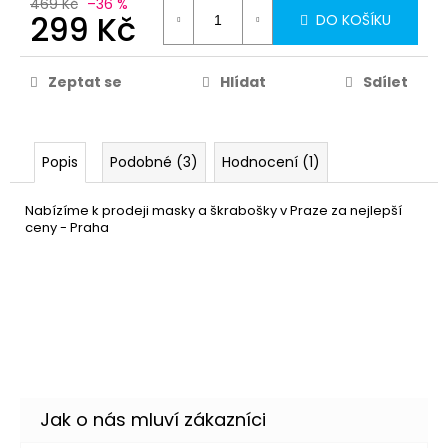
469 Kč
–36 %
299 Kč
DO KOŠÍKU
Zeptat se
Hlídat
Sdílet
Popis
Podobné (3)
Hodnocení (1)
Nabízíme k prodeji masky a škrabošky v Praze za nejlepší
ceny - Praha
Kostým - Burlesque
999 Kč
tanečnice - modrá
DETAIL
Skladem
(3 ks)
–16 %