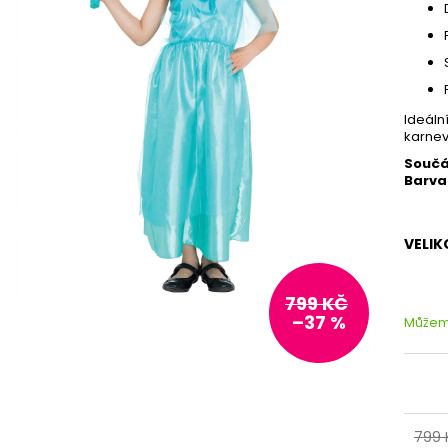
Ideáln
karnev
Součá
Barva
VELIK
799 KČ
–37 %
Můžeme
799 