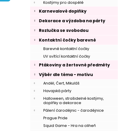
í
Kostýmy pro dospělé
p
Karnevalové doplňky
a
Dekorace a výzdoba na párty
n
Rozlučka se svobodou
e
l
Kontaktní čočky barevné
Barevné kontaktní čočky
UV svítící kontaktní čočky
Ptákoviny a žertovné předměty
Výběr dle téma - motivu
Anděl, Čert, Mikuláš
Havajská párty
Halloween, strašidelné kostýmy,
doplňky a dekorace
Pálení čarodějnic - čarodějnice
Prague Pride
Squid Game - Hra na oliheň