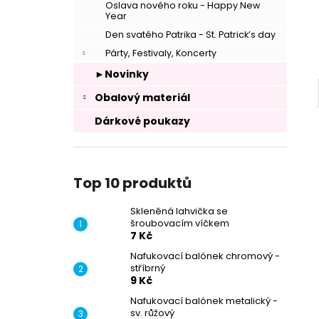
Oslava nového roku - Happy New
Year
Den svatého Patrika - St. Patrick’s day
Párty, Festivaly, Koncerty
►Novinky
Obalový materiál
Dárkové poukazy
Top 10 produktů
Skleněná lahvička se
šroubovacím víčkem
7 Kč
Nafukovací balónek chromový -
–
stříbrný
9 Kč
Nafukovací balónek metalický -
sv. růžový