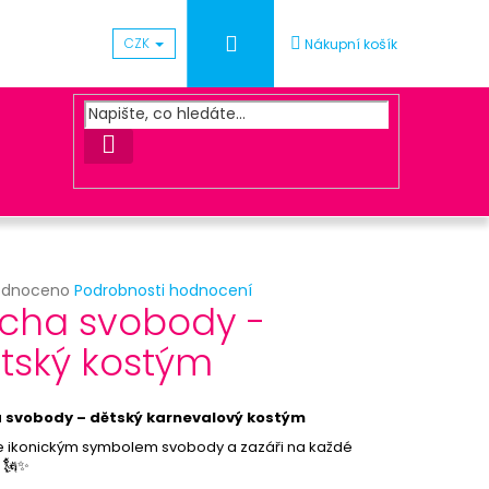
Přihlášení
CZK
Nákupní košík
HLEDAT
rné
odnoceno
Podrobnosti hodnocení
Následující
cha svobody -
cení
ktu
tský kostým
ÓNEK METALICKÝ - SV.
 svobody – dětský karnevalový kostým
ček.
e ikonickým symbolem svobody a zazáři na každé
 🗽✨