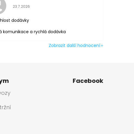
Hodnocení obchodu je 5 z 5 hvězdiček.
23.7.2026
hlost dodávky
á komunikace a rychlá dodávka
Zobrazit další hodnocení
tym
Facebook
vozy
ržní
a