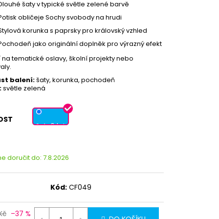
Dlouhé šaty v typické světle zelené barvě
Potisk obličeje Sochy svobody na hrudi
Stylová korunka s paprsky pro královský vzhled
Pochodeň jako originální doplněk pro výrazný efekt
í na tematické oslavy, školní projekty nebo
aly.
st balení:
šaty, korunka, pochodeň
:
světle zelená
OST
S 4-6 let
 doručit do:
7.8.2026
Kód:
CF049
Partykostym.cz - online
Kč
–37 %