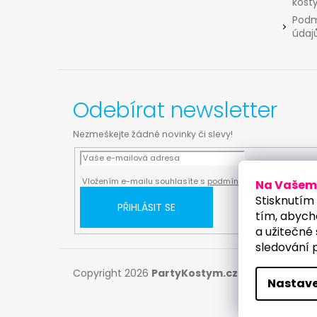
kost
Podm
údaj
Odebírat newsletter
Nezmeškejte žádné novinky či slevy!
Vložením e-mailu souhlasíte s
podmínkami ochrany osobn
Na Vašem 
Stisknutím 
PŘIHLÁSIT SE
tím, abych
a užitečné 
sledování 
Copyright 2026
PartyKostym.cz
. Všechna práv
Nastave