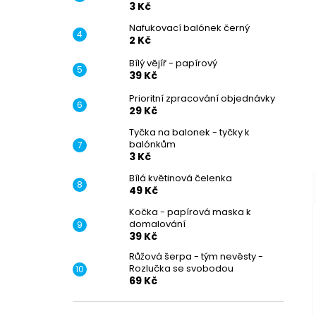
3 Kč
Nafukovací balónek černý
2 Kč
Bílý vějíř - papírový
39 Kč
Prioritní zpracování objednávky
29 Kč
Tyčka na balonek - tyčky k
balónkům
3 Kč
Bílá květinová čelenka
49 Kč
Kočka - papírová maska k
domalování
39 Kč
Růžová šerpa - tým nevěsty -
Rozlučka se svobodou
69 Kč