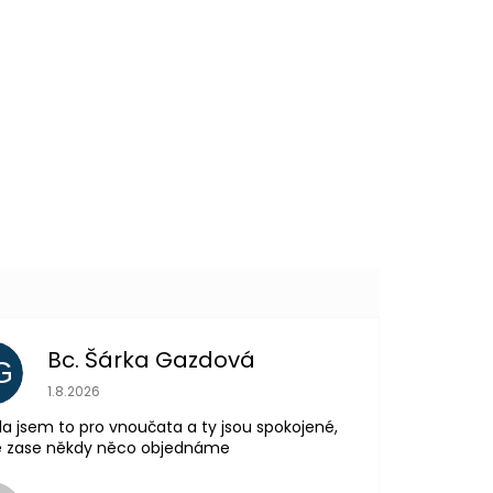
289 Kč
DO KOŠÍKU
Bc. Šárka Gazdová
G
Hodnocení obchodu je 5 z 5 hvězdiček.
1.8.2026
la jsem to pro vnoučata a ty jsou spokojené,
tě zase někdy něco objednáme