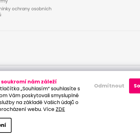
ýmy
ínky ochrany osobních
ů
ích údajů
soukromí nám záleží
Odmítnout
S
tlačítka „Souhlasím“ souhlasíte s
om Vám poskytovali smysluplné
služby na základě Vašich údajů o
procházení webu. Více
ZDE
a vyhrazena.
Upravit nastavení cookies
ní