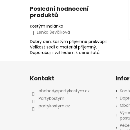
Poslední hodnocení
produktů
Kostým Indiánka
Lenka Ševčíková
|
Hodnocení produktu je 5 z 5 hvězdiček.
Dobrý den, kostým příjemně překvapil.
Velikost sedí a materiál příjemný.
Doporučuji i vzhledem k ceně šatů.
Z
á
Kontakt
Info
p
a
obchod
@
partykostym.cz
Kont
t
Dopr
PartyKostym
í
Obch
partykostym.cz
Výmě
post
Péče