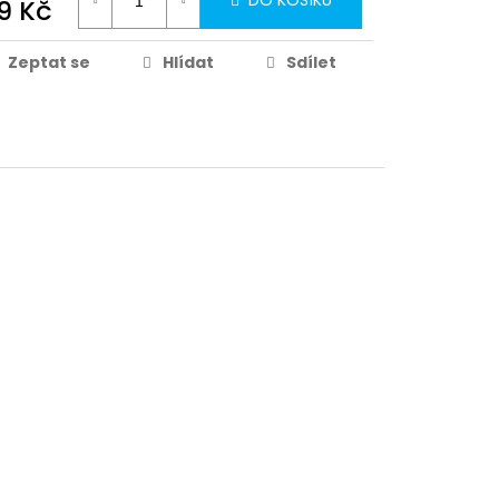
DO KOŠÍKU
9 Kč
Zeptat se
Hlídat
Sdílet
879 Kč
DETAIL
209 Kč
DO KOŠÍKU