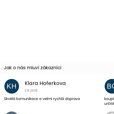
–16 %
Socha Svobody - Latexová maska
Skladem
(2 ks)
Klara Hoferkova
KH
B
Hodnocení obchodu je 5 z 5 hvězdiček.
3.8.2026
Skvělá komunikace a velmi rychlá doprava
koupi
urči