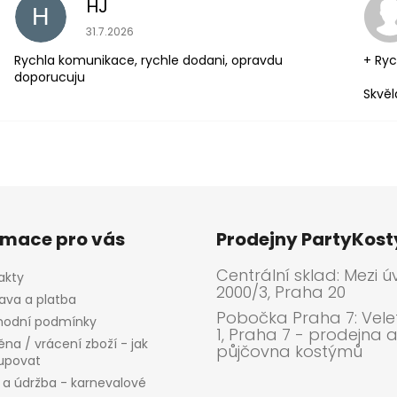
HJ
H
Hodnocení obchodu je 5 z 5 hvězdiček.
31.7.2026
Rychla komunikace, rychle dodani, opravdu
+ Ryc
doporucuju
Skvěl
rmace pro vás
Prodejny PartyKos
Centrální sklad: Mezi ú
akty
2000/3, Praha 20
ava a platba
Pobočka Praha 7: Velet
odní podmínky
1, Praha 7 - prodejna 
na / vrácení zboží - jak
půjčovna kostýmů
upovat
 a údržba - karnevalové