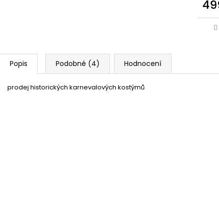
49
Popis
Podobné (4)
Hodnocení
prodej historických karnevalových kostýmů
Dámský kostým Socha Svobody
Skladem
(1 ks)
32 %
Cylindr Americká vlajka
Skladem
(4 ks)