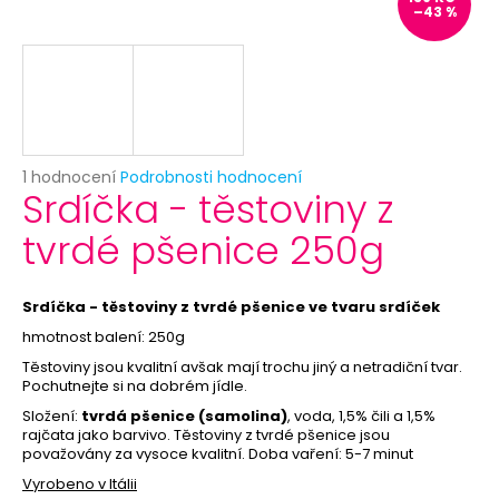
č
–43 %
u
j
e
m
e
Průměrné
1 hodnocení
Podrobnosti hodnocení
SKLENĚNÁ
Srdíčka - těstoviny z
hodnocení
LAHVIČKA
produktu
S
tvrdé pšenice 250g
je
KORKEM
5,0
7
z
Kč
5
Srdíčka - těstoviny z tvrdé pšenice ve tvaru srdíček
Původně:
hvězdiček.
12
hmotnost balení: 250g
Kč
Těstoviny jsou kvalitní avšak mají trochu jiný a netradiční tvar.
Pochutnejte si na dobrém jídle.
Složení:
tvrdá pšenice (samolina)
, voda, 1,5% čili a 1,5%
rajčata jako barvivo. Těstoviny z tvrdé pšenice jsou
považovány za vysoce kvalitní. Doba vaření: 5-7 minut
Vyrobeno v Itálii