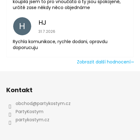
koupila jsem to pro vnoučata a ty jsou spokojené,
určitě zase někdy něco objednáme
HJ
H
Hodnocení obchodu je 5 z 5 hvězdiček.
31.7.2026
Rychla komunikace, rychle dodani, opravdu
doporucuju
Zobrazit další hodnocení
Z
á
Kontakt
p
a
obchod
@
partykostym.cz
t
PartyKostym
í
partykostym.cz