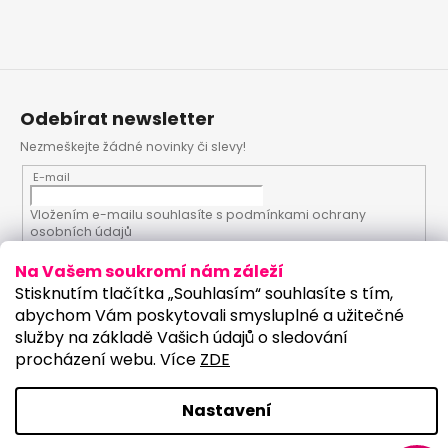
Odebírat newsletter
Nezmeškejte žádné novinky či slevy!
E-mail
Vložením e-mailu souhlasíte s
podmínkami ochrany
osobních údajů
Na Vašem soukromí nám záleží
PŘIHLÁSIT SE
Stisknutím tlačítka „Souhlasím“ souhlasíte s tím,
abychom Vám poskytovali smysluplné a užitečné
služby na základě Vašich údajů o sledování
procházení webu. Více
ZDE
Vytvořil Shoptet
Upravilo studio:
Copyright 2026
PartyKostym.cz
. Všechna práva
Nastavení
vyhrazena.
Upravit nastavení cookies