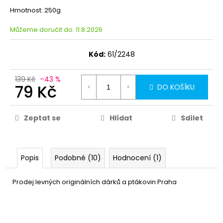
Hmotnost: 250g
Můžeme doručit do:
11.8.2026
Kód:
61/2248
139 Kč
–43 %
79 Kč
DO KOŠÍKU
Zeptat se
Hlídat
Sdílet
Popis
Podobné (10)
Hodnocení (1)
Prodej levných originálních dárků a ptákovin Praha
Fóliový balónek 45cm -
29 Kč