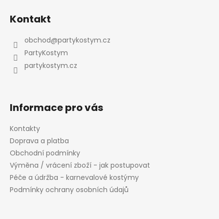
Z
á
Kontakt
p
a
obchod
@
partykostym.cz
t
PartyKostym
í
partykostym.cz
Informace pro vás
Kontakty
Doprava a platba
Obchodní podmínky
Výměna / vrácení zboží - jak postupovat
Péče a údržba - karnevalové kostýmy
Podmínky ochrany osobních údajů