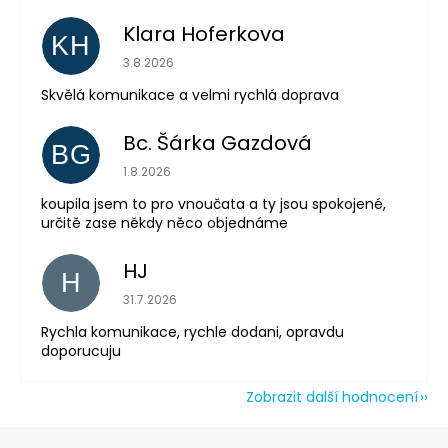
Klara Hoferkova
KH
Hodnocení obchodu je 5 z 5 hvězdiček.
3.8.2026
Odeslat
Skvělá komunikace a velmi rychlá doprava
Powered by chaterimo
Bc. Šárka Gazdová
BG
Hodnocení obchodu je 5 z 5 hvězdiček.
1.8.2026
koupila jsem to pro vnoučata a ty jsou spokojené,
určitě zase někdy něco objednáme
HJ
H
Hodnocení obchodu je 5 z 5 hvězdiček.
31.7.2026
Rychla komunikace, rychle dodani, opravdu
doporucuju
Zobrazit další hodnocení