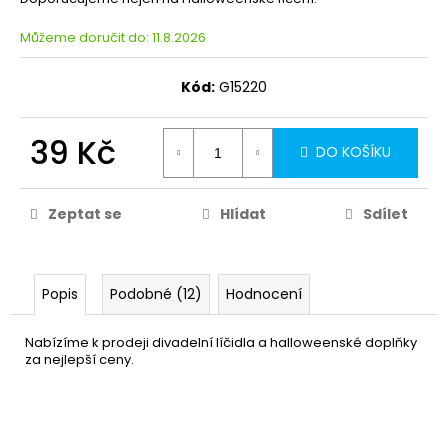
Můžeme doručit do:
11.8.2026
Kód:
G15220
39 Kč
DO KOŠÍKU
Zeptat se
Hlídat
Sdílet
Popis
Podobné (12)
Hodnocení
Nabízíme k prodeji divadelní líčidla a halloweenské doplňky
za nejlepší ceny.
Bílý make-up
49 Kč