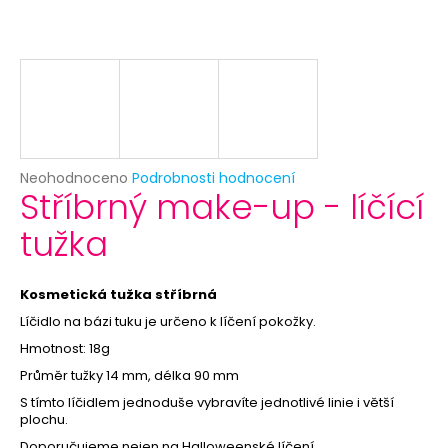
č
u
j
e
m
e
PRAVÉ
Průměrné
Neohodnoceno
Podrobnosti hodnocení
PAVÍ
Stříbrný make-up - líčící
hodnocení
PEŘÍ
produktu
20-
tužka
je
30CM
0,0
29
z
Kč
5
Kosmetická tužka stříbrná
hvězdiček.
Líčidlo na bázi tuku je určeno k líčení pokožky.
Hmotnost: 18g
Průměr tužky 14 mm, délka 90 mm
S tímto líčidlem jednoduše vybravíte jednotlivé linie i větší
plochu.
Doporučujeme nejen na Halloweenské líčení.