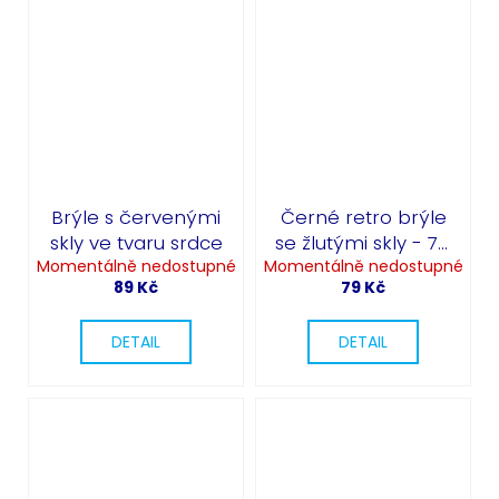
Brýle s červenými
Černé retro brýle
skly ve tvaru srdce
se žlutými skly - 70.
Momentálně nedostupné
Momentálně nedostupné
léta
89 Kč
79 Kč
DETAIL
DETAIL