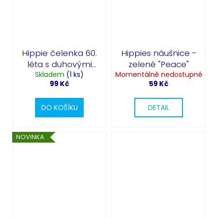
Hippie čelenka 60.
Hippies náušnice -
léta s duhovými
zelené "Peace"
Skladem
květy
(1 ks)
Momentálně nedostupné
99 Kč
59 Kč
DO KOŠÍKU
DETAIL
NOVINKA