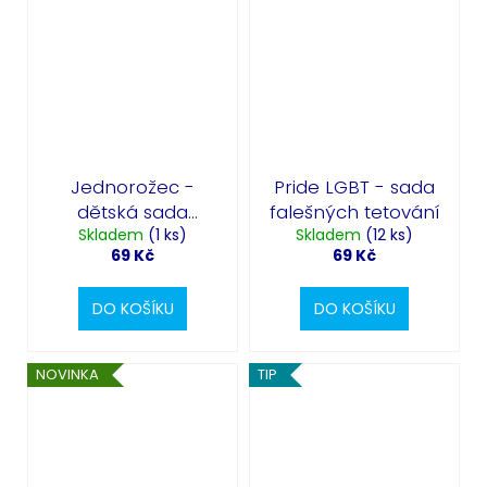
Jednorožec -
Pride LGBT - sada
dětská sada
falešných tetování
falešných tetování
Skladem
(1 ks)
Skladem
(12 ks)
69 Kč
69 Kč
DO KOŠÍKU
DO KOŠÍKU
NOVINKA
TIP