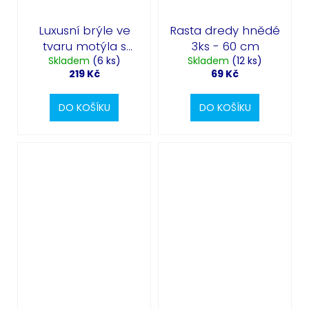
Luxusní brýle ve
Rasta dredy hnědé
tvaru motýla s
3ks - 60 cm
Skladem
drahokamy
(6 ks)
Skladem
(12 ks)
219 Kč
69 Kč
DO KOŠÍKU
DO KOŠÍKU