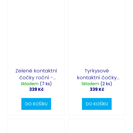
Zelené kontaktní
Tyrkysové
čočky roční -
kontaktní čočky
Magic Green
Skladem
(7 ks)
Skladem
roční -
(2 ks)
339 Kč
339 Kč
Aquamarine
DO KOŠÍKU
DO KOŠÍKU