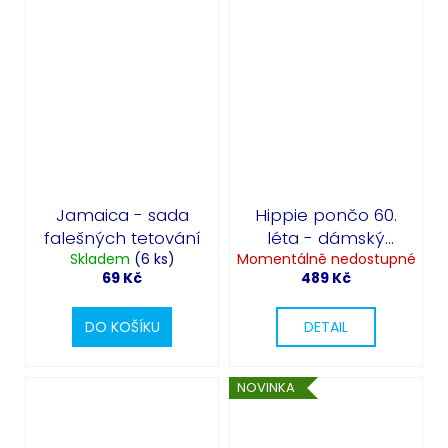
Jamaica - sada
Hippie pončo 60.
falešných tetování
léta - dámský
Skladem
(6 ks)
Momentálně nedostupné
retro kostým
69 Kč
489 Kč
DO KOŠÍKU
DETAIL
NOVINKA