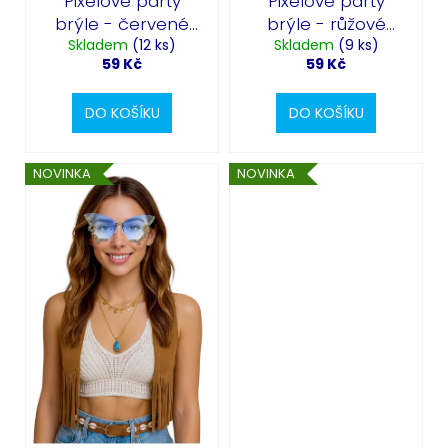
Pixelové párty
Pixelové párty
brýle - červené
brýle - růžové
Skladem
srdce
(12 ks)
Skladem
srdce
(9 ks)
59 Kč
59 Kč
DO KOŠÍKU
DO KOŠÍKU
NOVINKA
NOVINKA