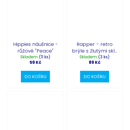
Hippies náušnice -
Rapper - retro
růžové "Peace"
brýle s žlutými skly
Skladem
(11 ks)
Skladem
90. léta
(3 ks)
59 Kč
89 Kč
DO KOŠÍKU
DO KOŠÍKU