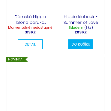
Dámská Hippie
Hippie klobouk -
blond paruka
Summer of Love
Momentálně nedostupné
100cm
Skladem
(1 ks)
319 Kč
209 Kč
DETAIL
DO KOŠÍKU
NOVINKA