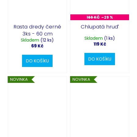
169 KČ
–29 %
Rasta dredy černé
Chlupatá hruď
3ks - 60 cm
Skladem
(1 ks)
Skladem
(12 ks)
119 Kč
69 Kč
DO KOŠÍKU
DO KOŠÍKU
NOVINKA
NOVINKA