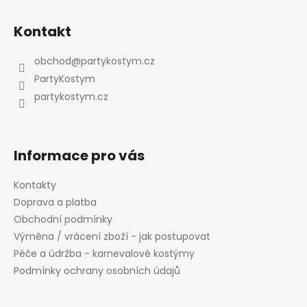
Z
a
á
c
á
n
Kontakt
í
p
í
p
a
obchod
@
partykostym.cz
r
t
v
PartyKostym
í
k
partykostym.cz
y
v
ý
p
Informace pro vás
i
s
Kontakty
u
Doprava a platba
Obchodní podmínky
Výměna / vrácení zboží - jak postupovat
Péče a údržba - karnevalové kostýmy
Podmínky ochrany osobních údajů