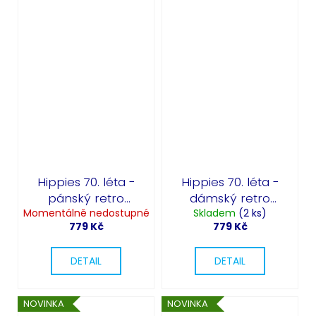
Hippies 70. léta -
Hippies 70. léta -
pánský retro
dámský retro
Momentálně nedostupné
kostým
Skladem
kostým
(2 ks)
779 Kč
779 Kč
DETAIL
DETAIL
NOVINKA
NOVINKA