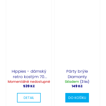
Hippies - dámský
Párty brýle
retro kostým 70.
Diamanty
Momentálně nedostupné
léta
Skladem
(3 ks)
539 Kč
149 Kč
DETAIL
DO KOŠÍKU