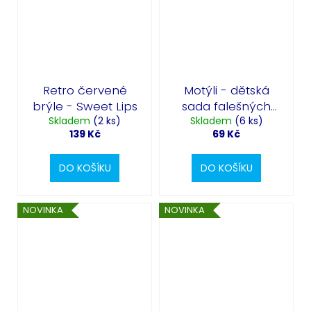
Retro červené
Motýli - dětská
brýle - Sweet Lips
sada falešných
Skladem
(2 ks)
Skladem
tetování
(6 ks)
139 Kč
69 Kč
DO KOŠÍKU
DO KOŠÍKU
NOVINKA
NOVINKA