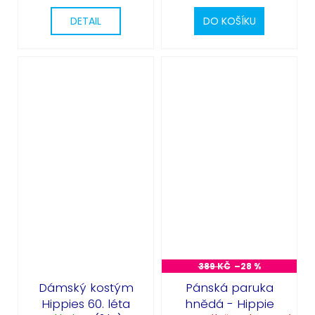
DETAIL
DO KOŠÍKU
389 KČ
–28 %
Dámský kostým
Pánská paruka
Hippies 60. léta
hnědá - Hippie