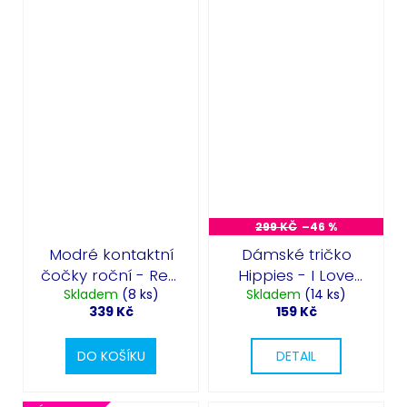
299 KČ
–46 %
Modré kontaktní
Dámské tričko
čočky roční - Real
Hippies - I Love
Skladem
Blue
(8 ks)
Skladem
The 70’S
(14 ks)
339 Kč
159 Kč
DO KOŠÍKU
DETAIL
Odeslat
Powered by chaterimo