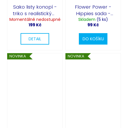
Sako listy konopí -
Flower Power -
triko s realistickým
Hippies sada -
Momentálně nedostupné
potiskem
Skladem
náhrdelník,
(5 ks)
199 Kč
99 Kč
náramek a
náušnice
DETAIL
DO KOŠÍKU
NOVINKA
NOVINKA