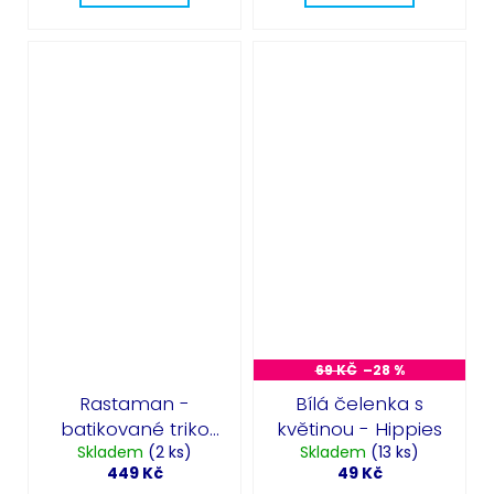
69 KČ
–28 %
Rastaman -
Bílá čelenka s
batikované triko
květinou - Hippies
Hippies 60. léta
Skladem
(2 ks)
Skladem
(13 ks)
449 Kč
49 Kč