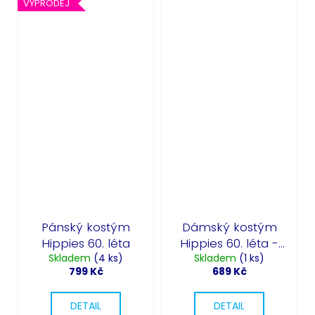
VÝPRODEJ
Pánský kostým
Dámský kostým
Hippies 60. léta
Hippies 60. léta -
Skladem
(4 ks)
Hippie Chick
Skladem
(1 ks)
799 Kč
689 Kč
DETAIL
DETAIL