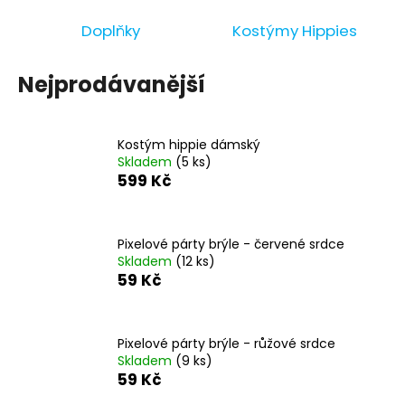
a
Doplňky
Kostýmy Hippies
j
í
Nejprodávanější
t
?
Kostým hippie dámský
Skladem
(5 ks)
599 Kč
HLEDAT
Pixelové párty brýle - červené srdce
Skladem
(12 ks)
59 Kč
D
o
p
Pixelové párty brýle - růžové srdce
o
Skladem
(9 ks)
r
59 Kč
u