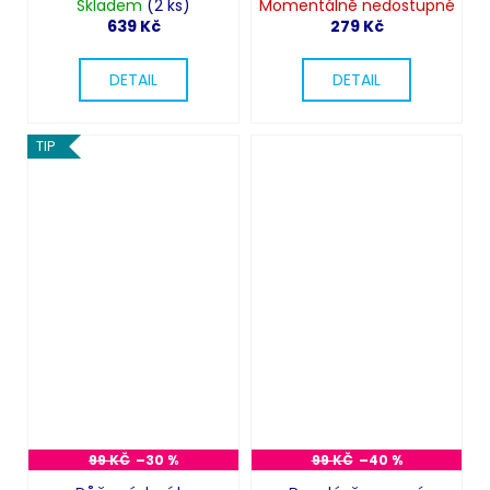
Skladem
(2 ks)
Momentálně nedostupné
639 Kč
279 Kč
DETAIL
DETAIL
TIP
99 KČ
–30 %
99 KČ
–40 %