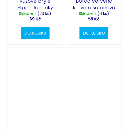
Růžové brýle
Bordó červená
Hippie lenonky
kravata saténová
Skladem
(23 ks)
Skladem
(6 ks)
69 Kč
59 Kč
DO KOŠÍKU
DO KOŠÍKU